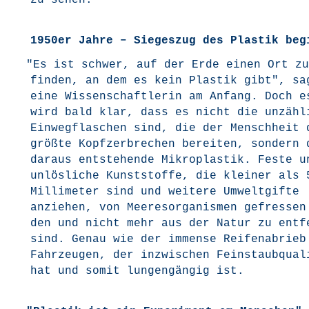
zu sehen.
1950er Jahre – Siegeszug des Plastik beg
"
Es ist schwer, auf der Erde einen Ort zu
fin­den, an dem es kein Plas­tik gibt", sa
eine Wis­sen­schaft­le­rin am Anfang. Doch e
wird bald klar, dass es nicht die unzäh­li
Ein­weg­fla­schen sind, die der Mensch­heit 
größ­te Kopf­zer­bre­chen berei­ten, son­dern 
dar­aus ent­ste­hen­de Mikro­plas­tik. Fes­te u
unlös­li­che Kunst­stof­fe, die klei­ner als 
Mil­li­me­ter sind und wei­te­re Umwelt­gif­te
anzie­hen, von Mee­res­or­ga­nis­men gefres­se
den und nicht mehr aus der Natur zu ent­fe
sind. Genau wie der immense Rei­fen­ab­rieb
Fahr­zeu­gen, der inzwi­schen Fein­staub­qua­l
hat und somit lun­gen­gän­gig ist.