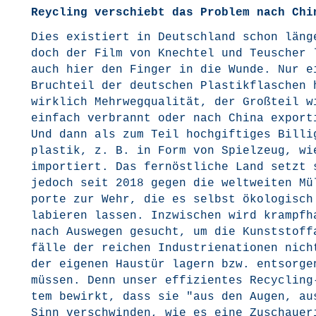
Reycling verschiebt das Problem nach Chi
Dies exis­tiert in Deutsch­land schon län­g
doch der Film von Knech­tel und Teu­scher l
auch hier den Fin­ger in die Wun­de. Nur e
Bruch­teil der deut­schen Plas­tik­fla­schen 
wirk­lich Mehr­weg­qua­li­tät, der Groß­teil w
ein­fach ver­brannt oder nach Chi­na expor­
Und dann als zum Teil hoch­gif­ti­ges Bil­li
plas­tik, z. B. in Form von Spiel­zeug, wie
impor­tiert. Das fern­öst­li­che Land setzt 
jedoch seit 2018 gegen die welt­wei­ten Mül
por­te zur Wehr, die es selbst öko­lo­gisch
la­bie­ren las­sen. Inzwi­schen wird krampf­h
nach Aus­we­gen gesucht, um die Kunst­stoff­
fäl­le der rei­chen Indus­trie­na­tio­nen nic
der eige­nen Haus­tür lagern bzw. ent­sor­ge
müs­sen. Denn unser effi­zi­en­tes Recy­clin
tem bewirkt, dass sie "aus den Augen, au
Sinn ver­schwin­den, wie es eine Zuschaue­r