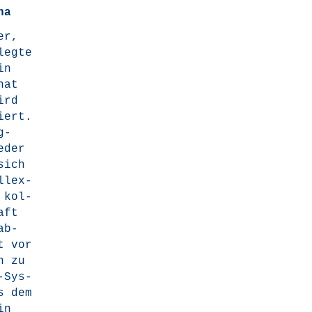
na
er,
eg­te
in
hat
ird
tiert.
g­
­der
sich
l­ex­
 kol­
aft
ab­
ht vor
n zu
g-Sys­
s dem
in