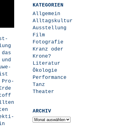
KATEGORIEN
Allgemein
Alltagskultur
Ausstellung
Film
st­
Fotografie
­lung
Kranz oder
, das
Krone?
 und
Literatur
u­we­
Ökologie
ist
Performance
n Pro­
Tanz
Erde
Theater
stoff
ll­ten
ten
ARCHIV
ek­ti­
Archiv
in