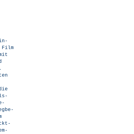
in­
 Film
mit
d
.
ten
die
els­
e-
eg­be­
m
ackt­
em­