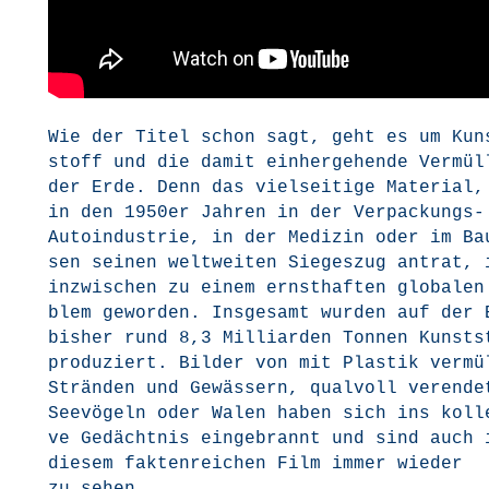
Wie der Titel schon sagt, geht es um Kun
stoff und die damit ein­her­ge­hen­de Ver­mül
der Erde. Denn das viel­sei­ti­ge Mate­ri­al
in den 1950er Jah­ren in der Ver­pa­ckungs-
Auto­in­dus­trie, in der Medi­zin oder im Ba
sen sei­nen welt­wei­ten Sie­ges­zug antrat, 
inzwi­schen zu einem ernst­haf­ten glo­ba­le
blem gewor­den. Ins­ge­samt wur­den auf der 
bis­her rund 8,3 Mil­li­ar­den Ton­nen Kunst­
pro­du­ziert. Bil­der von mit Plas­tik ver­mü
Strän­den und Gewäs­sern, qual­voll ver­en­de­
See­vö­geln oder Walen haben sich ins kol­l
ve Gedächt­nis ein­ge­brannt und sind auch 
die­sem fak­ten­rei­chen Film immer wie­der