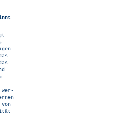
innt
gt
s
­gen
das
das
nd
5
n wer­
r­nen
 von
i­tät