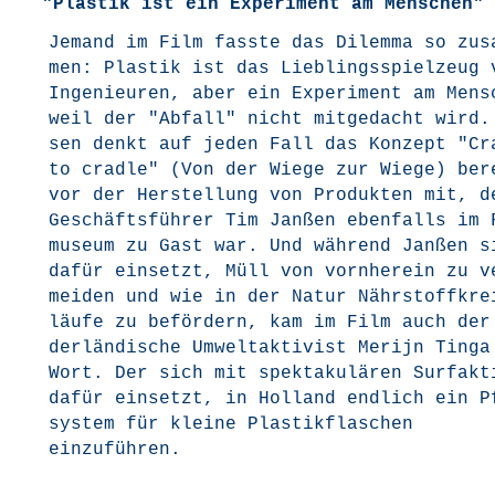
"
Plastik ist ein Experiment am Menschen"
Jemand im Film fass­te das Dilem­ma so zus
men: Plas­tik ist das Lieb­lings­spiel­zeug 
Inge­nieu­ren, aber ein Expe­ri­ment am Men­
weil der "Abfall" nicht mit­ge­dacht wird.
sen denkt auf jeden Fall das Kon­zept "Cra
to crad­le" (Von der Wie­ge zur Wie­ge) ber
vor der Her­stel­lung von Pro­duk­ten mit, d
Geschäfts­füh­rer Tim Jan­ßen eben­falls im
mu­se­um zu Gast war. Und wäh­rend Jan­ßen s
dafür ein­setzt, Müll von vorn­her­ein zu v
mei­den und wie in der Natur Nähr­stoff­kre
läu­fe zu beför­dern, kam im Film auch der
der­län­di­sche Umwelt­ak­ti­vist Meri­jn Tin­g
Wort. Der sich mit spek­ta­ku­lä­ren Sur­fak­t
dafür ein­setzt, in Hol­land end­lich ein P
sys­tem für klei­ne Plas­tik­fla­schen
einzuführen.