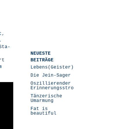
t,
.
Sta­
NEUESTE
rt
BEITRÄGE
m
Lebens(Geister)Geschichten
Die Jein-Sager
Oszillierender
Erinnerungsstrom
Tänzerische
Umarmung
Fat is
beautiful