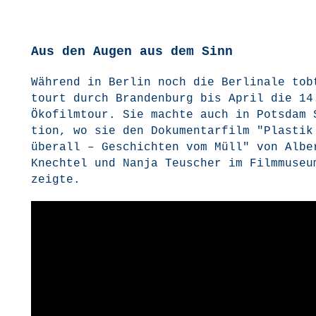
Aus den Augen aus dem Sinn
Wäh­rend in Ber­lin noch die Ber­li­na­le tob
tourt durch Bran­den­burg bis April die 14
Öko­film­tour. Sie mach­te auch in Pots­dam 
ti­on, wo sie den Doku­men­tar­film "Plas­tik
über­all – Geschich­ten vom Müll" von Albe
Knech­tel und Nan­ja Teu­scher im Film­mu­se­u
zeigte.