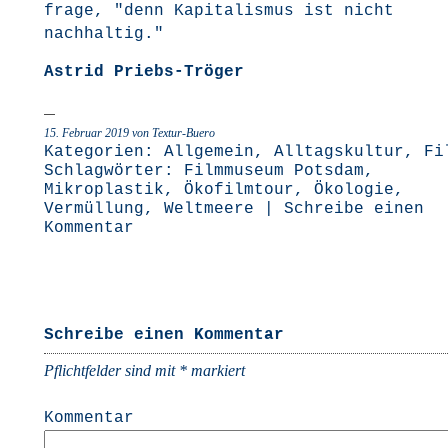
fra­ge, "denn Kapi­ta­lis­mus ist nicht
nachhaltig."
Astrid Priebs-Trö­ger
15. Februar 2019 von Textur-Buero
Kategorien:
Allgemein
,
Alltagskultur
,
Fi
Schlagwörter:
Filmmuseum Potsdam
,
Mikroplastik
,
Ökofilmtour
,
Ökologie
,
Vermüllung
,
Weltmeere
|
Schreibe einen
Kommentar
Schreibe einen Kommentar
Pflichtfelder sind mit
*
markiert
Kommentar