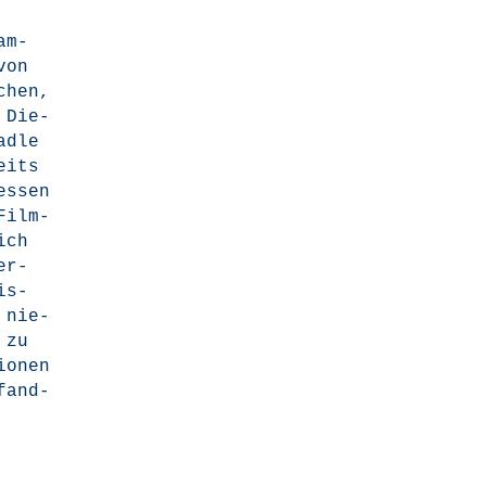
am­
von
schen,
 Die­
d­le
eits
es­sen
 Film­
ich
er­
is­
 nie­
a zu
io­nen
fand­