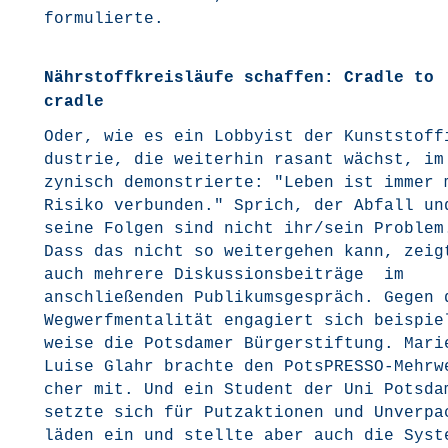
formulierte.
Nährstoffkreisläufe schaffen: Cradle to
cradle
Oder, wie es ein Lob­by­ist der Kunst­stoff­
dus­trie, die wei­ter­hin rasant wächst, im
zynisch demons­trier­te: "Leben ist immer 
Risi­ko ver­bun­den." Sprich, der Abfall un
sei­ne Fol­gen sind nicht ihr/sein Pro­blem
Dass das nicht so wei­ter­ge­hen kann, zeig­
auch meh­re­re Dis­kus­si­ons­bei­trä­ge im
anschlie­ßen­den Publi­kums­ge­spräch. Gegen 
Weg­werf­men­ta­li­tät enga­giert sich bei­spi
wei­se die Pots­da­mer Bür­ger­stif­tung. Mari
Lui­se Glahr brach­te den Pots­PRES­SO-Mehr­w
cher mit. Und ein Stu­dent der Uni Pots­da
setz­te sich für Putz­ak­tio­nen und Unver­p
lä­den ein und stell­te aber auch die Sys­t