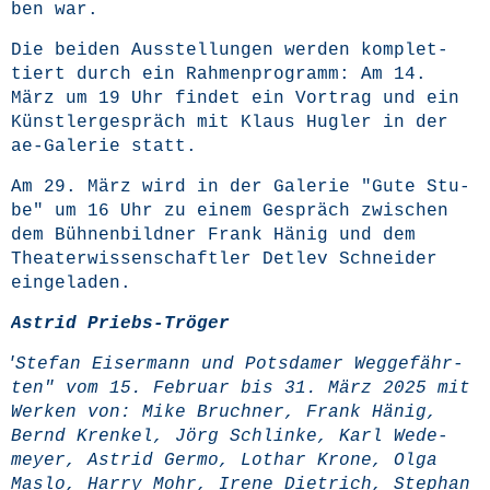
ben war.
Die bei­den Aus­stel­lun­gen wer­den kom­plet­
tiert durch ein Rah­men­pro­gramm: Am 14.
März um 19 Uhr fin­det ein Vor­trag und ein
Künst­ler­ge­spräch mit Klaus Hug­ler in der
ae-Gale­rie statt.
Am 29. März wird in der Gale­rie "Gute Stu­
be" um 16 Uhr zu einem Gespräch zwi­schen
dem Büh­nen­bild­ner Frank Hänig und dem
Thea­ter­wis­sen­schaft­ler Det­lev Schnei­der
eingeladen.
Astrid Priebs-Trö­ger
"
Ste­fan Eis­er­mann und Pots­da­mer Weg­ge­fähr­
ten" vom 15. Febru­ar bis 31. März 2025 mit
Wer­ken von: Mike Bruch­ner, Frank Hänig,
Bernd Kren­kel, Jörg Schlin­ke, Karl Wede­
mey­er, Astrid Ger­mo, Lothar Kro­ne, Olga
Mas­lo, Har­ry Mohr, Ire­ne Diet­rich, Ste­phan