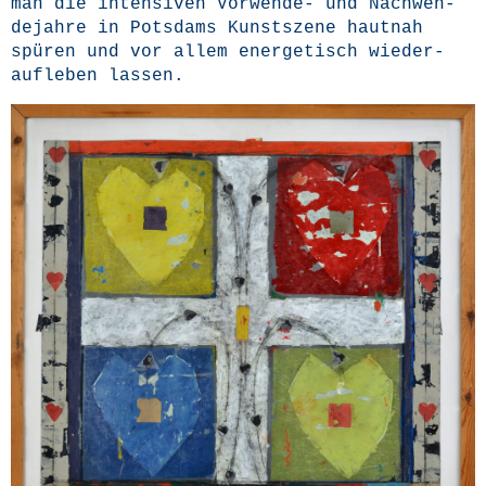
man die inten­si­ven Vor­wen­de- und Nach­wen­
de­jah­re in Pots­dams Kunst­sze­ne haut­nah
spü­ren und vor allem ener­ge­tisch wie­der­
auf­le­ben lassen.