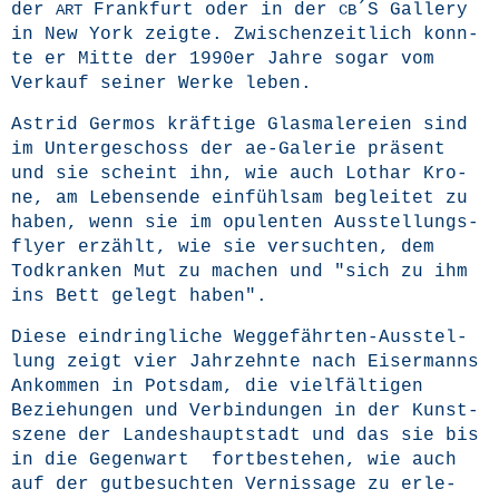
der
Frank­furt oder in der
´S Gal­lery
ART
CB
in New York zeig­te. Zwi­schen­zeit­lich konn­
te er Mit­te der 1990er Jah­re sogar vom
Ver­kauf sei­ner Wer­ke leben.
Astrid Ger­mos kräf­ti­ge Glas­ma­le­rei­en sind
im Unter­ge­schoss der ae-Gale­rie prä­sent
und sie scheint ihn, wie auch Lothar Kro­
ne, am Lebens­en­de ein­fühl­sam beglei­tet zu
haben, wenn sie im opu­len­ten Aus­stel­lungs­
fly­er erzählt, wie sie ver­such­ten, dem
Tod­kran­ken Mut zu machen und "sich zu ihm
ins Bett gelegt haben".
Die­se ein­dring­li­che Weg­ge­fähr­ten-Aus­stel­
lung zeigt vier Jahr­zehn­te nach Eis­er­manns
Ankom­men in Pots­dam, die viel­fäl­ti­gen
Bezie­hun­gen und Ver­bin­dun­gen in der Kunst­
sze­ne der Lan­des­haupt­stadt und das sie bis
in die Gegen­wart fort­be­stehen, wie auch
auf der gut­be­such­ten Ver­nis­sa­ge zu erle­