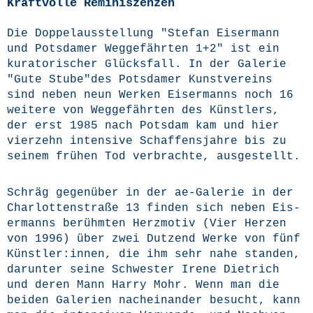
Kraftvolle Reminiszenzen
Die Dop­pel­aus­stel­lung "Ste­fan Eis­er­mann
und Pots­da­mer Weg­ge­fähr­ten 1+2" ist ein
kura­to­ri­scher Glücks­fall. In der Gale­rie
"Gute Stube"des Pots­da­mer Kunst­ver­eins
sind neben neun Wer­ken Eis­er­manns noch 16
wei­te­re von Weg­ge­fähr­ten des Künst­lers,
der erst 1985 nach Pots­dam kam und hier
vier­zehn inten­si­ve Schaf­fens­jah­re bis zu
sei­nem frü­hen Tod ver­brach­te, ausgestellt.
Schräg gegen­über in der ae-Gale­rie in der
Char­lot­ten­stra­ße 13 fin­den sich neben Eis­
er­manns berühm­ten Herz­mo­tiv (Vier Her­zen
von 1996) über zwei Dut­zend Wer­ke von fünf
Künstler:innen, die ihm sehr nahe stan­den,
dar­un­ter sei­ne Schwes­ter Ire­ne Diet­rich
und deren Mann Har­ry Mohr. Wenn man die
bei­den Gale­rien nach­ein­an­der besucht, kann