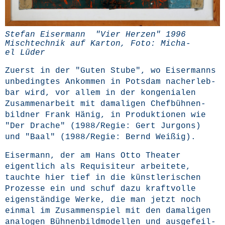
Ste­fan Eis­er­mann "Vier Her­zen" 1996
Misch­tech­nik auf Kar­ton, Foto: Micha­
el Lüder
Zuerst in der "Guten Stu­be", wo Eis­er­manns
unbe­ding­tes Ankom­men in Pots­dam nach­er­leb­
bar wird, vor allem in der kon­ge­nia­len
Zusam­men­ar­beit mit dama­li­gen Chef­büh­nen­
bild­ner Frank Hänig, in Pro­duk­tio­nen wie
"Der Dra­che" (1988/Regie: Gert Jur­gons)
und "Baal" (1988/Regie: Bernd Weißig).
Eis­er­mann, der am Hans Otto Thea­ter
eigent­lich als Requi­si­teur arbei­te­te,
tauch­te hier tief in die künst­le­ri­schen
Pro­zes­se ein und schuf dazu kraft­vol­le
eigen­stän­di­ge Wer­ke, die man jetzt noch
ein­mal im Zusam­men­spiel mit den dama­li­gen
ana­lo­gen Büh­nen­bild­mo­del­len und aus­ge­feil­