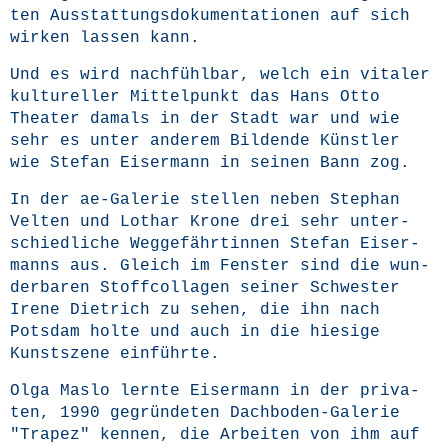
ten Aus­stat­tungs­do­ku­men­ta­tio­nen auf sich
wir­ken las­sen kann.
Und es wird nach­fühl­bar, welch ein vita­ler
kul­tu­rel­ler Mit­tel­punkt das Hans Otto
Thea­ter damals in der Stadt war und wie
sehr es unter ande­rem Bil­den­de Künst­ler
wie Ste­fan Eis­er­mann in sei­nen Bann zog.
In der ae-Gale­rie stel­len neben Ste­phan
Vel­ten und Lothar Kro­ne drei sehr unter­
schied­li­che Weg­ge­fähr­tin­nen Ste­fan Eis­er­
manns aus. Gleich im Fens­ter sind die wun­
der­ba­ren Stoff­col­la­gen sei­ner Schwes­ter
Ire­ne Diet­rich zu sehen, die ihn nach
Pots­dam hol­te und auch in die hie­si­ge
Kunst­sze­ne einführte.
Olga Mas­lo lern­te Eis­er­mann in der pri­va­
ten, 1990 gegrün­de­ten Dach­bo­den-Gale­rie
"Tra­pez" ken­nen, die Arbei­ten von ihm auf