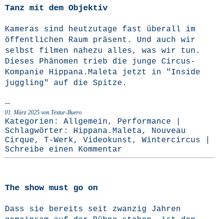
Tanz mit dem Objektiv
Kame­ras sind heut­zu­ta­ge fast über­all im
öffent­li­chen Raum prä­sent. Und auch wir
selbst fil­men nahe­zu alles, was wir tun.
Die­ses Phä­no­men trieb die jun­ge Cir­­cus-
Kom­­pa­­nie Hippana.Maleta jetzt in "Insi­de
jugg­ling" auf die Spitze.
01. März 2025
von Textur-Buero
Kategorien:
Allgemein
,
Performance
|
Schlagwörter:
Hippana.Maleta
,
Nouveau
Cirque
,
T-Werk
,
Videokunst
,
Wintercircus
|
Schreibe einen Kommentar
The show must go on
Dass sie bereits seit zwan­zig Jah­ren