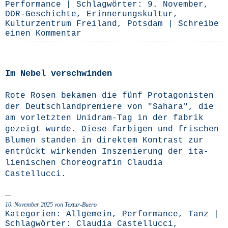
Performance
| Schlagwörter:
9. November
,
DDR-Geschichte
,
Erinnerungskultur
,
Kulturzentrum Freiland
,
Potsdam
|
Schreibe
einen Kommentar
Im Nebel verschwinden
Rote Rosen beka­men die fünf Prot­ago­nis­ten
der Deutsch­land­pre­mie­re von "Saha­ra", die
am vor­letz­ten Uni­­dram-Tag in der fabrik
gezeigt wur­de. Die­se far­bi­gen und fri­schen
Blu­men stan­den in direk­tem Kon­trast zur
ent­rückt wir­ken­den Insze­nie­rung der ita­
lie­ni­schen Cho­reo­gra­fin Clau­dia
Castellucci.
10. November 2025
von Textur-Buero
Kategorien:
Allgemein
,
Performance
,
Tanz
|
Schlagwörter:
Claudia Castellucci
,