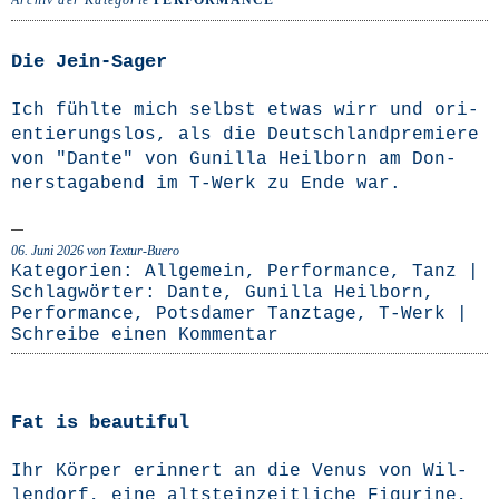
Archiv der Kategorie
PERFORMANCE
Die Jein-Sager
Ich fühl­te mich selbst etwas wirr und ori­
en­tie­rungs­los, als die Deutsch­land­pre­mie­re
von "Dan­te" von Gunil­la Heil­born am Don­
ners­tag­abend im T‑Werk zu Ende war.
06. Juni 2026
von Textur-Buero
Kategorien:
Allgemein
,
Performance
,
Tanz
|
Schlagwörter:
Dante
,
Gunilla Heilborn
,
Performance
,
Potsdamer Tanztage
,
T-Werk
|
Schreibe einen Kommentar
Fat is beautiful
Ihr Kör­per erin­nert an die Venus von Wil­
len­dorf, eine alt­stein­zeit­li­che Figu­ri­ne,