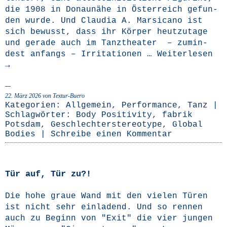
die 1908 in Donau­nä­he in Öster­reich gefun­
den wur­de. Und Clau­dia A. Mar­si­ca­no ist
sich bewusst, dass ihr Kör­per heut­zu­ta­ge
und gera­de auch im Tanz­thea­ter – zumin­
dest anfangs – Irri­ta­tio­nen …
Wei­ter­le­sen
→
22. März 2026
von Textur-Buero
Kategorien:
Allgemein
,
Performance
,
Tanz
|
Schlagwörter:
Body Positivity
,
fabrik
Potsdam
,
Geschlechterstereotype
,
Global
Bodies
|
Schreibe einen Kommentar
Tür auf, Tür zu?!
Die hohe graue Wand mit den vie­len Türen
ist nicht sehr ein­la­dend. Und so ren­nen
auch zu Beginn von "Exit" die vier jun­gen