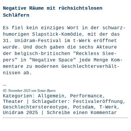
Negative Räume mit rüchsichtslosen
Schläfern
Es fiel kein ein­zi­ges Wort in der schwarz­
hu­mo­ri­gen Slap­­stick-Komö­­die, mit der das
31. Uni­­dram-Fes­­ti­­val im t‑Werk eröff­net
wur­de. Und doch gaben die sechs Akteu­re
der bel­­gisch-bri­­ti­­schen "Reck­less Slee­
pers" in "Nega­ti­ve Space" jede Men­ge Kom­
men­ta­re zu moder­nen Geschlech­ter­ver­hält­
nis­sen ab.
05. November 2025
von Textur-Buero
Kategorien:
Allgemein
,
Performance
,
Theater
| Schlagwörter:
Festivaleröffnung
,
Geschlechterstereotype
,
Potsdam
,
T-Werk
,
Unidram 2025
|
Schreibe einen Kommentar