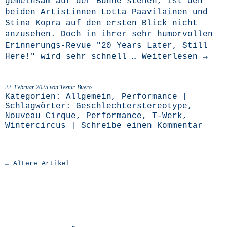
gemein­sam auf der Büh­ne ste­hen, ist den
bei­den Artis­tin­nen Lot­ta Paa­vil­ai­nen und
Sti­na Kopra auf den ers­ten Blick nicht
anzu­se­hen. Doch in ihrer sehr humor­vol­len
Erin­­ne­rungs-Revue "20 Years Later, Still
Here!" wird sehr schnell …
Wei­ter­le­sen
→
22. Februar 2025
von Textur-Buero
Kategorien:
Allgemein
,
Performance
|
Schlagwörter:
Geschlechterstereotype
,
Nouveau Cirque
,
Performance
,
T-Werk
,
Wintercircus
|
Schreibe einen Kommentar
← Ältere Artikel