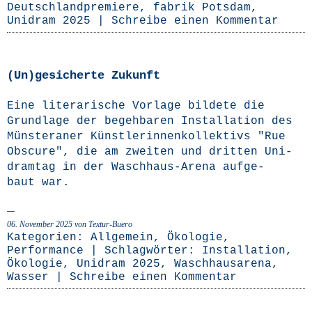
Deutschlandpremiere
,
fabrik Potsdam
,
Unidram 2025
|
Schreibe einen Kommentar
(Un)gesicherte Zukunft
Eine lite­ra­ri­sche Vor­la­ge bil­de­te die
Grund­la­ge der begeh­ba­ren Instal­la­ti­on des
Müns­te­ra­ner Künst­le­rin­nen­kol­lek­tivs "Rue
Obscu­re", die am zwei­ten und drit­ten Uni­
dr­am­t­ag in der Wasch­haus-Are­­na auf­ge­
baut war.
06. November 2025
von Textur-Buero
Kategorien:
Allgemein
,
Ökologie
,
Performance
| Schlagwörter:
Installation
,
Ökologie
,
Unidram 2025
,
Waschhausarena
,
Wasser
|
Schreibe einen Kommentar