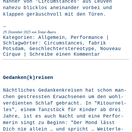
Män­ner von "Cir­cum­s­tances" aus Leu­ven
nahe­zu blick­los anein­an­der vor­bei und
klap­pen geräusch­voll mit den Türen.
29. Dezember 2025
von Textur-Buero
Kategorien:
Allgemein
,
Performance
|
Schlagwörter:
Circumstances
,
fabrik
Potsdam
,
Geschlechterstereotype
,
Nouveau
Cirque
|
Schreibe einen Kommentar
Gedanken(k)reisen
Nächt­li­ches Gedan­ken­krei­sen hat schon man­
chen gestress­ten Erwach­se­nen um den wohl­
ver­dien­ten Schlaf gebracht. In "Ritour­nel­
les", einem Tanz­stück für Kin­der ab drei
Jah­re, ist es auch Nacht und eine Per­for­
me­rin singt zu Beginn: "Der Mond lässt
Dich nie allein … und spricht …
Wei­ter­le­