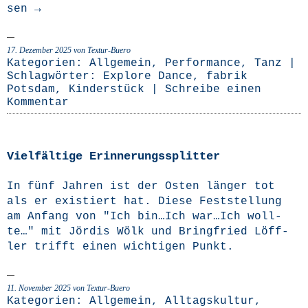
sen
→
17. Dezember 2025
von Textur-Buero
Kategorien:
Allgemein
,
Performance
,
Tanz
|
Schlagwörter:
Explore Dance
,
fabrik
Potsdam
,
Kinderstück
|
Schreibe einen
Kommentar
Vielfältige Erinnerungssplitter
In fünf Jah­ren ist der Osten län­ger tot
als er exis­tiert hat. Die­se Fest­stel­lung
am Anfang von "Ich bin…Ich war…Ich woll­
te…" mit Jör­dis Wölk und Bring­fried Löff­
ler trifft einen wich­ti­gen Punkt.
11. November 2025
von Textur-Buero
Kategorien:
Allgemein
,
Alltagskultur
,