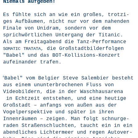
Niemals aufgeben!
Es fühl­te sich an wie ein gro­ßes, trot­zi­
ges Auf­bäu­men, nicht nur vor dem nahen­den
Fina­le von Uni­dram, son­dern vor dem
sprich­wört­li­chen Unter­gang der Tita­nic.
Als am Frei­tag­abend die Tanz-Per­for­mance
, die Groß­stadt­bil­der­fol­gen
SOMATIC
TRATATA
"Babel" und das BOT-Kol­li­si­ons-Kon­zert
auf­ein­an­der trafen.
"
Babel" vom Bel­gi­er Ste­ve Salem­bier besteht
aus einem unun­ter­bro­che­nen Fluss von
Video­bil­dern, die in der Wasch­haus­a­re­na
in Echt­zeit ent­ste­hen, und eine heu­ti­ge
Groß­stadt – anfangs von außen aus der
Vogel­per­spek­ti­ve und spä­ter in ihren
Innen­räu­men – zei­gen. Man folgt schnur­ge­
ra­den Stra­ßen­schluch­ten, taucht ein in ein
abend­li­ches Lich­ter­meer und regen Auto­ver­