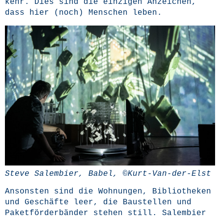
kehr. Dies sind die ein­zi­gen Anzei­chen,
dass hier (noch) Men­schen leben.
Ste­ve Salem­bier, Babel, ©Kurt-Van-der-Elst
Ansons­ten sind die Woh­nun­gen, Biblio­the­ken
und Geschäf­te leer, die Bau­stel­len und
Paket­för­der­bän­der ste­hen still. Salem­bier