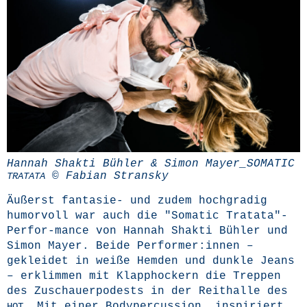
Han­nah Shak­ti Büh­ler & Simon Mayer_SOMATIC
© Fabi­an Stransky
TRATATA
Äußerst fan­ta­sie- und zudem hoch­gra­dig
humor­voll war auch die "Soma­tic Tratata"-
Perfor-mance von Han­nah Shak­ti Büh­ler und
Simon May­er. Bei­de Performer:innen –
geklei­det in wei­ße Hem­den und dunk­le Jeans
– erklim­men mit Klapp­ho­ckern die Trep­pen
des Zuschau­er­po­dests in der Reit­hal­le des
. Mit einer Body­per­cus­sion, inspi­riert
HOT