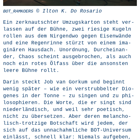
© Ilton K. Do Rosario
BOT_RAMKOERS
Ein zer­knautsch­ter Umzugs­kar­ton steht ver­
las­sen auf der Büh­ne, zwei rie­si­ge Kugeln
rol­len aus dem Nir­gend­wo gegen Eisen­wän­de
und eine Regen­rin­ne stürzt von einem ima­
gi­nä­ren Haus­dach. Unord­nung, Durch­ein­an­
der, Cha­os scheint aus­ge­bro­chen, als auch
noch ein rotes Ölfass über die ansons­ten
lee­re Büh­ne rollt.
Dar­in steckt Job van Gor­kum und beginnt
wenig spä­ter – wie ein ver­strub­bel­ter Dio­
ge­nes in der Ton­ne – zu sin­gen und zu phi­
lo­so­phie­ren. Die Wor­te, die er singt sind
nie­der­län­disch, und weil sehr poe­tisch,
nicht zu über­set­zen. Aber deren melan­cho­
lisch-trot­zi­ge Bot­schaft wird jedem, der
sich auf das unnach­ahm­li­che BOT-Uni­ver­sum
ein­lässt, schnell klar: Nie­mals auf­ge­ben,