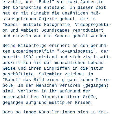
erzählt, das "Babel" vor zwei Jah­ren in
der Coro­na­kri­se ent­stand. In die­ser Zeit
hat er mit Hin­ga­be die unzäh­li­gen maß­
stabs­ge­treu­en Objek­te gebaut, die in
"Babel" mit­tels Foto­gra­fie, Video­pro­jek­ti­
on und Ambi­ent Sound­scapes repro­du­ziert
und ein­zeln vor die Kame­ra geholt werden.
Sei­ne Bil­der­fol­ge erin­nert an den berühm­
ten Expe­ri­men­tal­film "Koyaa­nis­qat­si", der
bereits 1982 ent­stand und sich zivi­li­sa­ti­
ons­kri­tisch mit der mensch­li­chen Lebens­
wei­se und ihren Ein­grif­fen in die Natur
beschäf­tig­te. Salem­bier zeich­net in
"Babel" das Bild einer gigan­ti­schen Metro­
po­le, in der Men­schen ver­lo­ren (gegan­gen)
sind. Ver­lo­ren in ihr auf­grund der
unmensch­li­chen Dimen­si­on ihrer Grö­ße,
gegan­gen auf­grund mul­ti­pler Krisen.
Doch so lan­ge Künstler:innen sich in Kri­