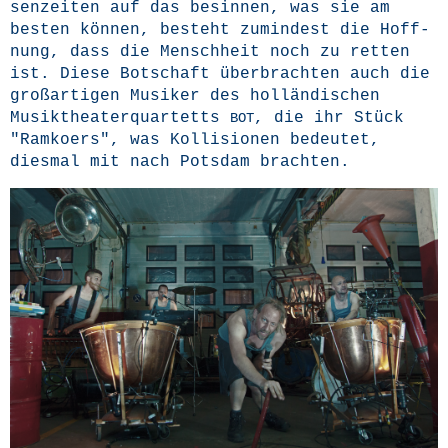
sen­zei­ten auf das besin­nen, was sie am
bes­ten kön­nen, besteht zumin­dest die Hoff­
nung, dass die Mensch­heit noch zu ret­ten
ist. Die­se Bot­schaft über­brach­ten auch die
groß­ar­ti­gen Musi­ker des hol­län­di­schen
Musik­thea­ter­quar­tetts
, die ihr Stück
BOT
"Ram­koers", was Kol­li­sio­nen bedeu­tet,
dies­mal mit nach Pots­dam brachten.