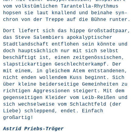
vom volks­tüm­li­chen Taran­tel­la-Rhyth­mus
hop­sen sie laut knal­lend und bei­na­he syn­
chron von der Trep­pe auf die Büh­ne runter.
Dort lie­fert sich das hip­pe Groß­stadt­paar,
das Ste­ve Salem­biers apo­ka­lyp­ti­scher
Stadt­land­schaft ent­flo­hen sein könn­te und
doch haupt­säch­lich nur mit sich selbst
beschäf­tigt ist, einen zeit­ge­nös­si­schen,
slap­stick­ar­ti­gen Geschlech­ter­kampf. Der
mit einem, in glei­chem Atem ent­stan­de­nen,
nicht enden wol­len­dem Kuss beginnt. Sich
über klei­ne bei­der­sei­ti­ge Gemein­hei­ten zu
rich­ti­gen Aggres­sio­nen stei­gert. Mit dem
gegen­sei­ti­gen Klei­der vom Leib-Rei­ßen und
sich wech­sel­wei­se vom Schlacht­feld (der
Lie­be) schlep­pend, endet. Ein­fach
großartig!
Astrid Priebs-Trö­ger