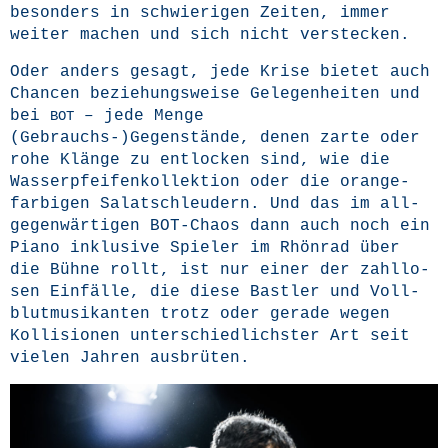
beson­ders in schwie­ri­gen Zei­ten, immer
wei­ter machen und sich nicht verstecken.
Oder anders gesagt, jede Kri­se bie­tet auch
Chan­cen bezie­hungs­wei­se Gele­gen­hei­ten und
bei
– jede Men­ge
BOT
(Gebrauchs-)Gegenstände, denen zar­te oder
rohe Klän­ge zu ent­lo­cken sind, wie die
Was­ser­pfei­fen­kol­lek­ti­on oder die oran­ge­
far­bi­gen Salat­schleu­dern. Und das im all­
ge­gen­wär­ti­gen BOT-Cha­os dann auch noch ein
Pia­no inklu­si­ve Spie­ler im Rhön­rad über
die Büh­ne rollt, ist nur einer der zahl­lo­
sen Ein­fäl­le, die die­se Bast­ler und Voll­
blut­mu­si­kan­ten trotz oder gera­de wegen
Kol­li­sio­nen unter­schied­lichs­ter Art seit
vie­len Jah­ren ausbrüten.