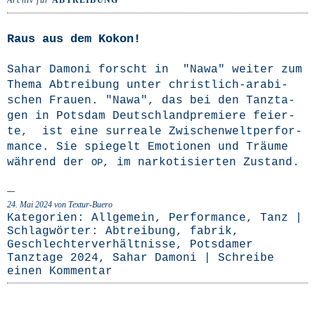
Archiv für
ABTREIBUNG
Raus aus dem Kokon!
Sahar Damo­ni forscht in "Nawa" wei­ter zum
The­ma Abtrei­bung unter chris­t­­lich-ara­­bi­­
schen Frau­en. "Nawa", das bei den Tanz­ta­
gen in Pots­dam Deutsch­land­pre­mie­re fei­er­
te, ist eine sur­rea­le Zwi­schen­welt­per­for­
mance. Sie spie­gelt Emo­tio­nen und Träu­me
wäh­rend der
, im nar­ko­ti­sier­ten Zustand.
OP
24. Mai 2024
von Textur-Buero
Kategorien:
Allgemein
,
Performance
,
Tanz
|
Schlagwörter:
Abtreibung
,
fabrik
,
Geschlechterverhältnisse
,
Potsdamer
Tanztage 2024
,
Sahar Damoni
|
Schreibe
einen Kommentar