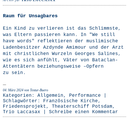
Archiv für
TRIO LACCASAX
Raum für Unsagbares
Ein Kind zu ver­lie­ren ist das Schlimms­te,
was Eltern pas­sie­ren kann. In "We still
have words" reflek­tie­ren der mus­li­mi­sche
Laden­be­sit­zer Azdyn­de Ami­mour und der Arzt
mit christ­li­chen Wur­zeln Geor­ges Sali­nes,
wie es sich anfühlt, Väter von Bata­clan-
Atten­­tä­­tern bezie­hungs­wei­se –Opfern
zu sein.
04. März 2024
von Textur-Buero
Kategorien:
Allgemein
,
Performance
|
Schlagwörter:
Französische Kirche
,
Friedensprojekt
,
Theaterschiff Potsdam
,
Trio Laccasax
|
Schreibe einen Kommentar