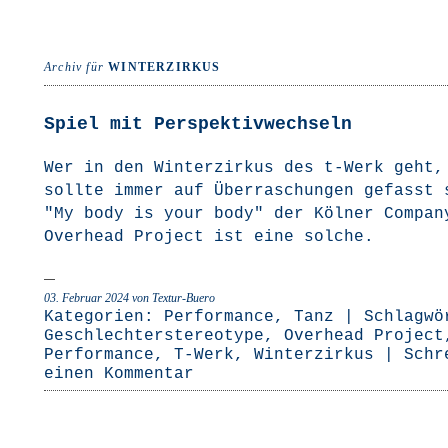
Archiv für
WINTERZIRKUS
Spiel mit Perspektivwechseln
Wer in den Win­ter­zir­kus des t‑Werk geht,
soll­te immer auf Über­ra­schun­gen gefasst
"My body is your body" der Köl­ner Com­pa­n
Over­head Pro­ject ist eine solche.
03. Februar 2024
von Textur-Buero
Kategorien:
Performance
,
Tanz
| Schlagwö
Geschlechterstereotype
,
Overhead Project
Performance
,
T-Werk
,
Winterzirkus
|
Schr
einen Kommentar