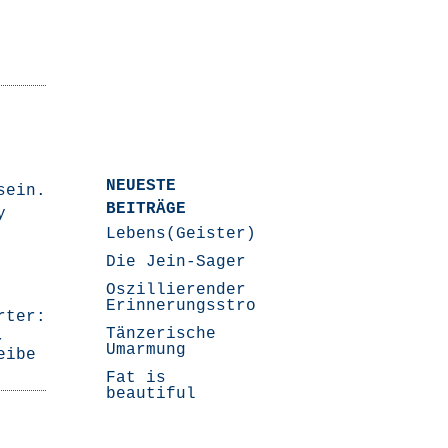
NEUESTE
 sein.
BEITRÄGE
y
Lebens(Geister)Geschichten
Die Jein-Sager
Oszillierender
Erinnerungsstrom
rter:
Tänzerische
,
Umarmung
eibe
Fat is
beautiful