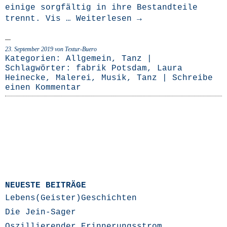
eini­ge sorg­fäl­tig in ihre Bestand­tei­le
trennt. Vis …
Wei­ter­le­sen
→
23. September 2019
von Textur-Buero
Kategorien:
Allgemein
,
Tanz
|
Schlagwörter:
fabrik Potsdam
,
Laura
Heinecke
,
Malerei
,
Musik
,
Tanz
|
Schreibe
einen Kommentar
NEUESTE BEITRÄGE
Lebens(Geister)Geschichten
Die Jein-Sager
Oszillierender Erinnerungsstrom