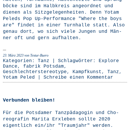
bö­cke sind im Halb­kreis ange­ord­net und
die­nen als Sitz­ge­le­gen­hei­ten. Denn Yotam
Peleds Pop Up-Per­­for­­mance "Whe­re the boys
are" fin­det in einer Turn­hal­le statt. Also
genau dort, wo sich vie­le Jun­gen und Män­
ner oft und gern aufhalten.
23. März 2023
von Textur-Buero
Kategorien:
Tanz
| Schlagwörter:
Explore
Dance
,
fabrik Potsdam
,
Geschlechterstereotype
,
Kampfkunst
,
Tanz
,
Yotam Peled
|
Schreibe einen Kommentar
Verbunden bleiben!
Für die Pots­da­mer Tanz­päd­ago­gin und Cho­
reo­gra­fin Mari­ta Erx­le­ben soll­te 2020
eigent­lich ein/ihr "Traum­jahr" wer­den.