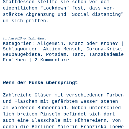
Statt­des­sen stell­te sie schon vor dem
eigent­li­chen "Lock­down" fest, dass ver­
stärk­te Abgren­zung und "Social distancing"
um sich griffen.
19. Juni 2020
von Textur-Buero
Kategorien:
Allgemein
,
Kranz oder Krone?
|
Schlagwörter:
Aktion Mensch
,
Corona-Krise
,
Neubaugebiete
,
Potsdam
,
Tanz
,
Tanzakademie
Erxleben
|
2 Kommentare
Wenn der Funke überspringt
Zahl­rei­che Glä­ser mit ver­schie­de­nen Far­ben
und Fla­schen mit gefärb­tem Was­ser ste­hen
am vor­de­ren Büh­nen­rand. Neben unter­schied­
lich brei­ten Pin­seln befin­det sich dort
auch eine Glas­scha­le mit Hüh­ner­ei­ern, von
denen die Ber­li­ner Male­rin Fran­zis­ka Loe­we