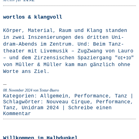
Archiv für
TANZ
wortlos & klangvoll
Kör­per, Mate­ri­al, Raum und Klang stan­den
in zwei Insze­nie­run­gen des drit­ten Uni­­
dram-Abends im Zen­trum. Und: Beim Tanz­
thea­ter mit Live­mu­sik – Zug­Zwang von Lau­ro
– und dem Zir­zen­si­schen Spa­zier­gang "
+
"
OI
IO
von Mül­ler & Mül­ler kam man gänz­lich ohne
Wor­te ans Ziel.
08. November 2024
von Textur-Buero
Kategorien:
Allgemein
,
Performance
,
Tanz
|
Schlagwörter:
Nouveau Cirque
,
Performance
,
Tanz
,
Unidram 2024
|
Schreibe einen
Kommentar
Willkommen im Halbdunkel