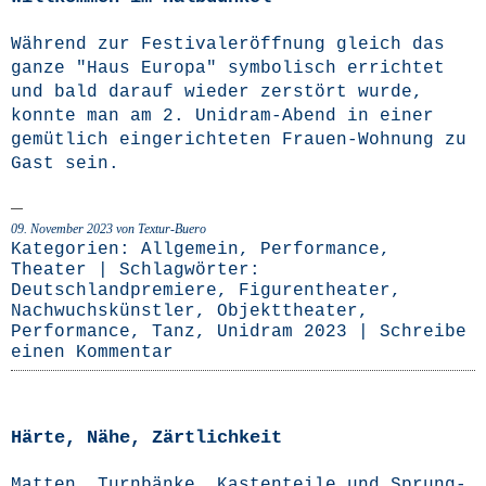
Wäh­rend zur Fes­ti­val­er­öff­nung gleich das
gan­ze "Haus Euro­pa" sym­bo­lisch errich­tet
und bald dar­auf wie­der zer­stört wur­de,
konn­te man am 2. Uni­­dram-Abend in einer
gemüt­lich ein­ge­rich­te­ten Frau­en-Woh­­nung zu
Gast sein.
09. November 2023
von Textur-Buero
Kategorien:
Allgemein
,
Performance
,
Theater
| Schlagwörter:
Deutschlandpremiere
,
Figurentheater
,
Nachwuchskünstler
,
Objekttheater
,
Performance
,
Tanz
,
Unidram 2023
|
Schreibe
einen Kommentar
Härte, Nähe, Zärtlichkeit
Mat­ten, Turn­bän­ke, Kas­ten­tei­le und Sprung­