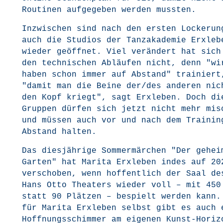
Rou­ti­nen auf­ge­ge­ben wer­den mussten.
Inzwi­schen sind nach den ers­ten Locke­run­
auch die Stu­di­os der Tanz­aka­de­mie Erx­le­b
wie­der geöff­net. Viel ver­än­dert hat sich
den tech­ni­schen Abläu­fen nicht, denn "wi
haben schon immer auf Abstand" trai­niert
"damit man die Bei­ne der/des ande­ren nic
den Kopf kriegt", sagt Erx­le­ben. Doch di
Grup­pen dür­fen sich jetzt nicht mehr mis
und müs­sen auch vor und nach dem Trai­nin
Abstand halten.
Das dies­jäh­ri­ge Som­mer­mär­chen "Der gehei­
Gar­ten" hat Mari­ta Erx­le­ben indes auf 20
ver­scho­ben, wenn hof­fent­lich der Saal de
Hans Otto Thea­ters wie­der voll – mit 450
statt 90 Plät­zen – bespielt wer­den kann.
für Mari­ta Erx­le­ben selbst gibt es auch 
Hoff­nungs­schim­mer am eige­nen Kunst-Hori­