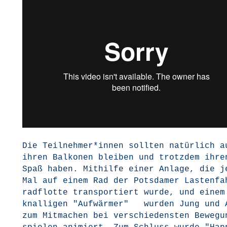
Die Teilnehmer*innen soll­ten natür­lich a
ihren Bal­ko­nen blei­ben und trotz­dem ihre
Spaß haben. Mit­hil­fe einer Anla­ge, die j
Mal auf einem Rad der Pots­da­mer Las­ten­fa
rad­flot­te trans­por­tiert wur­de, und einem
knal­li­gen "Auf­wär­mer" wur­den Jung und 
zum Mit­ma­chen bei ver­schie­dens­ten Bewe­g