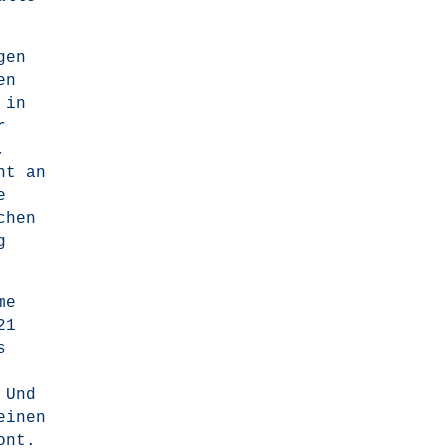
gen
en
 in
r
,
ht an
e
chen
g
me
21
s
 Und
einen
zont.