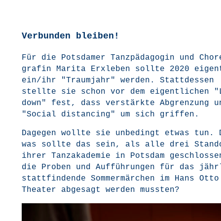
Verbunden bleiben!
Für die Pots­da­mer Tanz­päd­ago­gin und Cho­r
gra­fin Mari­ta Erx­le­ben soll­te 2020 eigen
ein/ihr "Traum­jahr" wer­den. Statt­des­sen
stell­te sie schon vor dem eigent­li­chen "
down" fest, dass ver­stärk­te Abgren­zung u
"Social distancing" um sich griffen.
Dage­gen woll­te sie unbe­dingt etwas tun. 
was soll­te das sein, als alle drei Stand­o
ihrer Tanz­aka­de­mie in Pots­dam geschlos­s
die Pro­ben und Auf­füh­run­gen für das jähr
statt­fin­den­de Som­mer­mär­chen im Hans Otto
Thea­ter abge­sagt wer­den mussten?