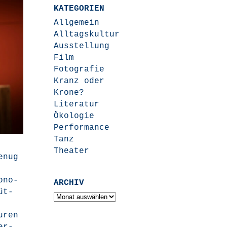
KATEGORIEN
Allgemein
Alltagskultur
Ausstellung
Film
Fotografie
Kranz oder
Krone?
Literatur
Ökologie
Performance
Tanz
Theater
enug
Hono­
ARCHIV
üt­
Archiv
u­ren