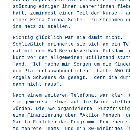
abrupt weg­bra­chen. Sie ver­such­te mit Unt
stüt­zung eini­ger ihrer Lehrer*innen fie­b
haft, zumin­dest einen Teil der Kur­se – a
einer Extra-Coro­na-Sei­te – zu strea­men u
ins Netz zu stellen.
Rich­tig glück­lich war sie damit nicht.
Schließ­lich erin­ner­te sie sich an ein Te
nat mit dem AWO-Bezirks­ver­band Pots­dam, 
kurz vor dem all­ge­mei­nen Still­stand stat
fand. "Ich mache mir Sor­gen um die Kin­de
den Plat­ten­bau­wohn­ge­bie­ten", hat­te AWO-C
Ange­la Schweers da gesagt, "denn die dür­
dann nicht raus".
Nach einem wei­te­ren Tele­fo­nat war klar, 
sie gemein­sam etwas auf die Bei­ne stel­le
wür­den. Die
orga­ni­sier­te kurz­fris­tig
AWO
eine Finan­zie­rung über "Akti­on Mensch" u
Mari­ta Erx­le­ben das Pro­gramm. Erx­le­ben 
te meh­re­re Teams und ein 30-minü­ti­ges (