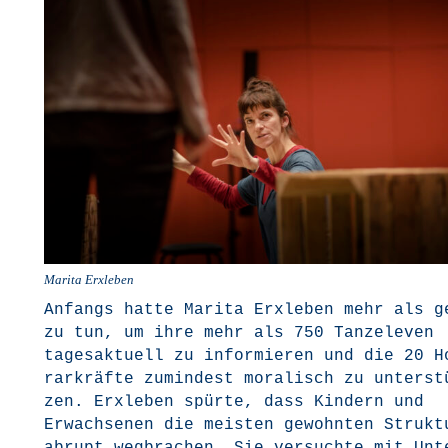
Mari­ta Erxleben
Anfangs hat­te Mari­ta Erx­le­ben mehr als g
zu tun, um ihre mehr als 750 Tan­ze­le­ven
tages­ak­tu­ell zu infor­mie­ren und die 20 
rar­kräf­te zumin­dest mora­lisch zu unter­st
zen. Erx­le­ben spür­te, dass Kin­dern und
Erwach­se­nen die meis­ten gewohn­ten Struk­t