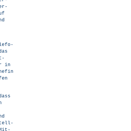
er­
er­
uf
nd
le­fo­
das
t­
r in
he­fin
fen
dass
n
nd
stell­
Mit­