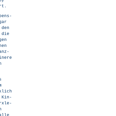
py"
rt.
bens­
gar
 den
m die
gen
nen
anz­
­ne­re
n
s
m
k­lich
n Kin­
rx­le­
n
alle