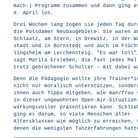
mach-) Pro­gramm zusam­men und dann ging e
8. April los.
Drei Wochen lang zogen sie jeden Tag dur
die Pots­da­mer Neu­bau­ge­bie­te. Sie waren a
Schla­atz, am Stern, in Dre­witz, in der W
stadt und in Born­stedt und auch im Flüch
lings­heim am Ler­chen­steig. "Es war toll"
sagt Mari­ta Erx­le­ben, die fast jedes Mal
trotz gebro­che­ner Schul­ter – mit dabei w
Denn die Päd­ago­gin woll­te ihre Trainer*i
nicht nur mora­lisch unter­stüt­zen, son­der
ihnen auch Tipps mit­ge­ben, wie man/frau 
in die­ser unge­wohn­ten Open-Air-Situa­ti­o
wir­kungs­vol­ler prä­sen­tie­ren kann. Schlie
ging es dar­um, so vie­le Men­schen aller
Alters­klas­sen wie mög­lich zu errei­chen, 
denen die wenigs­ten Tanz­er­fah­run­gen hatt