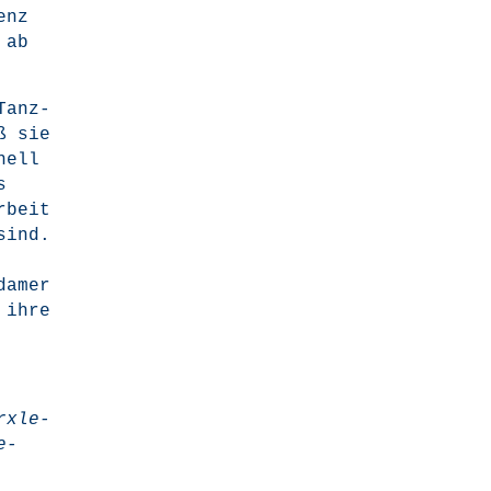
enz
 ab
Tanz­
iß sie
nell
s
r­beit
sind.
da­mer
r ihre
rx­le­
e-