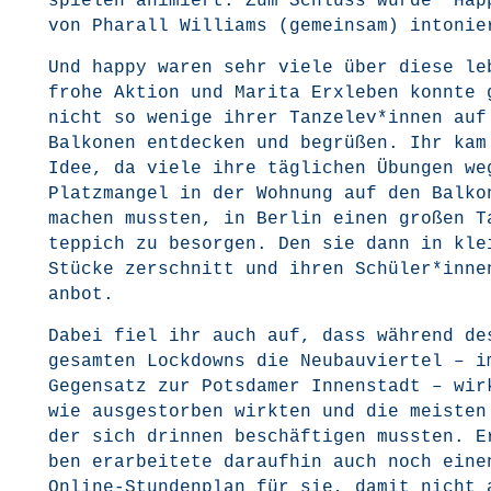
spie­len ani­miert. Zum Schluss wur­de "Hap­
von Pha­r­all Wil­liams (gemein­sam) intonie
Und hap­py waren sehr vie­le über die­se le
fro­he Akti­on und Mari­ta Erx­le­ben konn­te 
nicht so weni­ge ihrer Tanzelev*innen auf
Bal­ko­nen ent­de­cken und begrü­ßen. Ihr ka
Idee, da vie­le ihre täg­li­chen Übun­gen we
Platz­man­gel in der Woh­nung auf den Bal­ko­
machen muss­ten, in Ber­lin einen gro­ßen T
tep­pich zu besor­gen. Den sie dann in klei
Stü­cke zer­schnitt und ihren Schüler*inne
anbot.
Dabei fiel ihr auch auf, dass wäh­rend de
gesam­ten Lock­downs die Neu­bau­vier­tel – i
Gegen­satz zur Pots­da­mer Innen­stadt – wir
wie aus­ge­stor­ben wirk­ten und die meis­te
der sich drin­nen beschäf­ti­gen muss­ten. E
ben erar­bei­te­te dar­auf­hin auch noch eine
Online-Stun­den­plan für sie, damit nicht 