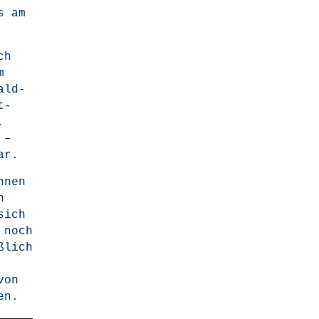
s am
ch
m
ald­
t­
,
 –
ar.
nnen
n
sich
n noch
ß­lich
von
en.