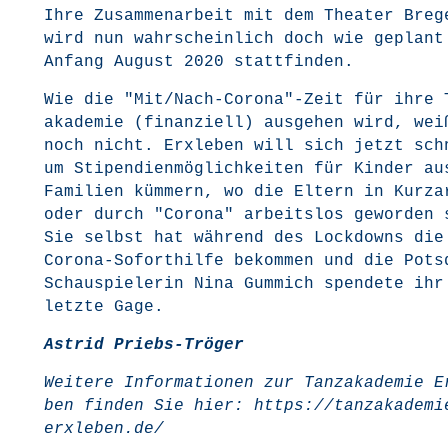
Ihre Zusam­men­ar­beit mit dem Thea­ter Bre­g
wird nun wahr­schein­lich doch wie geplant
Anfang August 2020 stattfinden.
Wie die "Mit/Nach-Corona"-Zeit für ihre 
aka­de­mie (finan­zi­ell) aus­ge­hen wird, we
noch nicht. Erx­le­ben will sich jetzt sch
um Sti­pen­di­en­mög­lich­kei­ten für Kin­der au
Fami­li­en küm­mern, wo die Eltern in Kurz­a
oder durch "Coro­na" arbeits­los gewor­den 
Sie selbst hat wäh­rend des Lock­downs die
Coro­na-Sofort­hil­fe bekom­men und die Pots­
Schau­spie­le­rin Nina Gum­mich spen­de­te ih
letz­te Gage.
Astrid Priebs-Trö­ger
Wei­te­re Infor­ma­tio­nen zur Tanz­aka­de­mie E
ben fin­den Sie hier:
https://tanzakademi
erxleben.de/