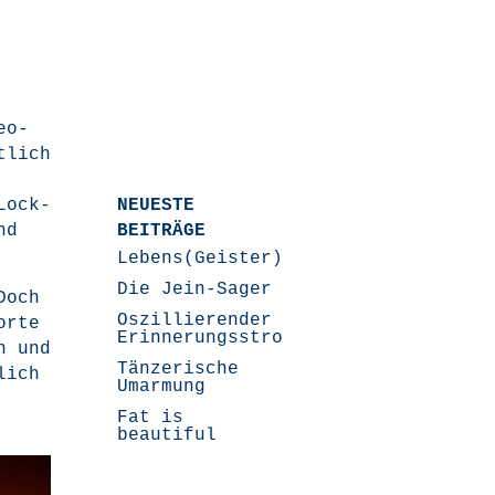
eo­
t­lich
Lock­
NEUESTE
nd
BEITRÄGE
Lebens(Geister)Geschichten
Die Jein-Sager
Doch
Oszillierender
r­te
Erinnerungsstrom
en und
Tänzerische
­lich
Umarmung
Fat is
beautiful