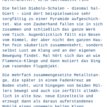
Müller&Müller,
+
©Ber­na­dette Fink
OI
IO
Die hel­len Dia­bo­lo-Scha­len – dies­mal hal­
biert – sind dort bei­spiels­wei­se sehr
sorg­fäl­tig zu einer Pyra­mi­de auf­ge­schich­
tet. Wie von Zau­ber­hand fal­len sie in sich
zusam­men und schließ­lich das gan­ze Werk
vom Tisch. Augen­blick­lich fällt ein Besen
vom Him­mel, der aber nicht den gan­zen Hau­
fen fein säu­ber­lich zusam­men­kehrt, son­dern
selbst Lust am Klang und an der eige­nen
Bewe­gung fin­det. Mal hört sich das an wie
Fla­men­co-Klän­ge und dann mutiert das Ding
zum rasen­den Flugobjekt.
Die mehr­fach zusam­men­ge­setz­te Metall­stan­
ge, die spä­ter in einem Faden­kreuz am
Boden steht, wird hin­ge­gen von bei­den Mül­
lers bewegt und auch sie zer­fällt all­mäh­
lich in alte bzw. neue Ein­zel­tei­le und
erzeugt dann als dar­aus auf­er­stan­de­nes
Mobilé einen unge­mein hel­len Klang.