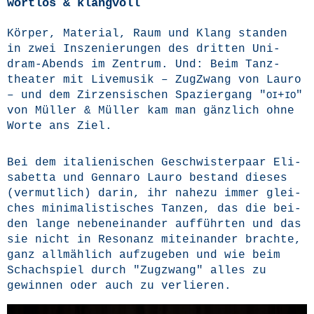
wortlos & klangvoll
Kör­per, Mate­ri­al, Raum und Klang stan­den
in zwei Insze­nie­run­gen des drit­ten Uni­
dram-Abends im Zen­trum. Und: Beim Tanz­
thea­ter mit Live­mu­sik – Zug­Zwang von Lau­ro
– und dem Zir­zen­si­schen Spa­zier­gang "
+
"
OI
IO
von Mül­ler & Mül­ler kam man gänz­lich ohne
Wor­te ans Ziel.
Bei dem ita­lie­ni­schen Geschwis­ter­paar Eli­
sa­bet­ta und Gen­na­ro Lau­ro bestand die­ses
(ver­mut­lich) dar­in, ihr nahe­zu immer glei­
ches mini­ma­lis­ti­sches Tan­zen, das die bei­
den lan­ge neben­ein­an­der auf­führ­ten und das
sie nicht in Reso­nanz mit­ein­an­der brach­te,
ganz all­mäh­lich auf­zu­ge­ben und wie beim
Schach­spiel durch "Zug­zwang" alles zu
gewin­nen oder auch zu verlieren.