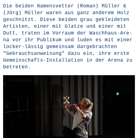
Die bei­den Namens­vet­ter (Roman) Mül­ler &
(Jörg) Mül­ler waren aus ganz ande­rem Holz
geschnitzt. Die­se bei­den grau geklei­de­ten
Artis­ten, einer mit Glat­ze und einer mit
Dutt, tra­ten im Vor­raum der Wasch­haus-Are­
na vor ihr Publi­kum und luden es mit einer
locker-läs­sig gemein­sam dar­ge­brach­ten
"Gebrauchs­an­wei­sung" dazu ein, ihre ers­te
Gemein­schafts-Instal­la­ti­on in der Are­na zu
betreten.