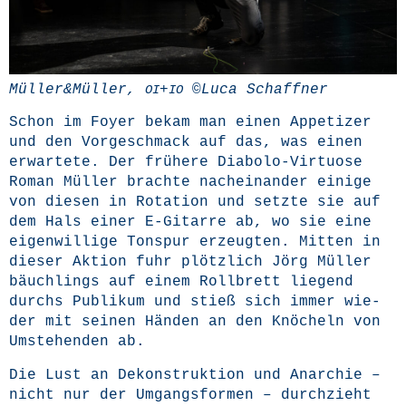
Müller&Müller,
+
©Luca Schaffner
OI
IO
Schon im Foy­er bekam man einen Appe­ti­zer
und den Vor­ge­schmack auf das, was einen
erwar­te­te. Der frü­he­re Dia­bo­lo-Vir­tuo­se
Roman Mül­ler brach­te nach­ein­an­der eini­ge
von die­sen in Rota­ti­on und setz­te sie auf
dem Hals einer E‑Gitarre ab, wo sie eine
eigen­wil­li­ge Ton­spur erzeug­ten. Mit­ten in
die­ser Akti­on fuhr plötz­lich Jörg Mül­ler
bäuch­lings auf einem Roll­brett lie­gend
durchs Publi­kum und stieß sich immer wie­
der mit sei­nen Hän­den an den Knö­cheln von
Umste­hen­den ab.
Die Lust an Dekon­struk­ti­on und Anar­chie –
nicht nur der Umgangs­for­men – durch­zieht