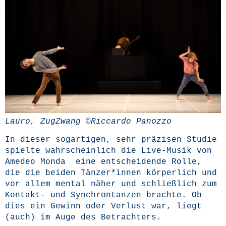
Lau­ro, Zug­Zwang ©Ric­car­do Panozzo
In die­ser sog­ar­ti­gen, sehr prä­zi­sen Stu­die
spiel­te wahr­schein­lich die Live-Musik von
Ame­deo Mon­da eine ent­schei­den­de Rol­le,
die die bei­den Tänzer*innen kör­per­lich und
vor allem men­tal näher und schließ­lich zum
Kon­takt- und Syn­chront­an­zen brach­te. Ob
dies ein Gewinn oder Ver­lust war, liegt
(auch) im Auge des Betrachters.