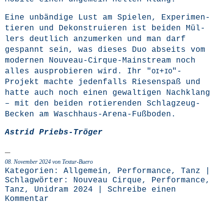
Eine unbän­di­ge Lust am Spie­len, Expe­ri­men­
tie­ren und Dekon­stru­ie­ren ist bei­den Mül­
lers deut­lich anzu­mer­ken und man darf
gespannt sein, was die­ses Duo abseits vom
moder­nen Nou­veau-Cir­que-Main­stream noch
alles aus­pro­bie­ren wird. Ihr "
+
"-
OI
IO
Projekt mach­te jeden­falls Rie­sen­spaß und
hat­te auch noch einen gewal­ti­gen Nach­klang
– mit den bei­den rotie­ren­den Schlag­zeug-
Becken am Waschhaus-Arena-Fußboden.
Astrid Priebs-Trö­ger
08. November 2024 von Textur-Buero
Kategorien:
Allgemein
,
Performance
,
Tanz
|
Schlagwörter:
Nouveau Cirque
,
Performance
,
Tanz
,
Unidram 2024
|
Schreibe einen
Kommentar