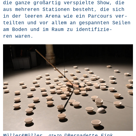
die gan­ze groß­ar­tig ver­spiel­te Show, die
aus meh­re­ren Sta­tio­nen besteht, die sich
in der lee­ren Are­na wie ein Par­cours ver­
teil­ten und vor allem an gespann­ten Sei­len
am Boden und im Raum zu iden­ti­fi­zie­
ren waren.