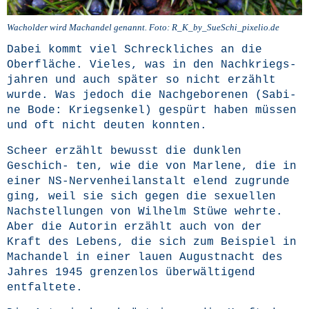
Wachol­der wird Machan­del genannt. Foto: R_K_by_SueSchi_pixelio.de
Dabei kommt viel Schreck­li­ches an die
Ober­flä­che. Vie­les, was in den Nach­kriegs-
jah­ren und auch spä­ter so nicht erzählt
wur­de. Was jedoch die Nach­ge­bo­re­nen (
Sabi­
ne Bode: Kriegs­en­kel
) gespürt haben müs­sen
und oft nicht deu­ten konnten.
Scheer erzählt bewusst die dunk­len
Geschich- ten, wie die von Mar­le­ne, die in
einer NS-Ner­ven­heil­an­stalt elend zugrun­de
ging, weil sie sich gegen die sexu­el­len
Nach­stel­lun­gen von Wil­helm Stü­we wehr­te.
Aber die Autorin erzählt auch von der
Kraft des Lebens, die sich zum Bei­spiel in
Machan­del in einer lau­en August­nacht des
Jah­res 1945 gren­zen­los über­wäl­ti­gend
entfaltete.