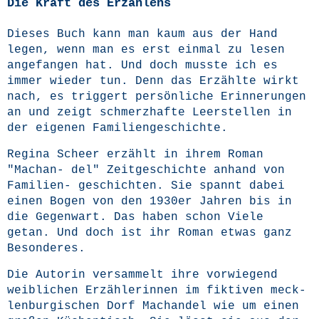
Die Kraft des Erzählens
Die­ses Buch kann man kaum aus der Hand
legen, wenn man es erst ein­mal zu lesen
ange­fan­gen hat. Und doch muss­te ich es
immer wie­der tun. Denn das Erzähl­te wirkt
nach, es trig­gert per­sön­li­che Erin­ne­run­gen
an und zeigt schmerz­haf­te Leer­stel­len in
der eige­nen Familiengeschichte.
Regi­na Scheer erzählt in ihrem Roman
"Machan- del" Zeit­ge­schich­te anhand von
Fami­li­en- geschich­ten. Sie spannt dabei
einen Bogen von den 1930er Jah­ren bis in
die Gegen­wart. Das haben schon Vie­le
getan. Und doch ist ihr Roman etwas ganz
Besonderes.
Die Autorin ver­sam­melt ihre vor­wie­gend
weib­li­chen Erzäh­le­rin­nen im fik­ti­ven meck­
len­bur­gi­schen Dorf Machan­del wie um einen