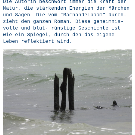
Die Autorin beschwört immer die Kraft der
Natur, die stär­ken­den Ener­gien der Mär­chen
und Sagen. Die vom "
Machan­del­boom"
durch­
zieht den gan­zen Roman. Die­se geheim­nis­
vol­le und blut- rüns­ti­ge Geschich­te ist
wie ein Spie­gel, durch den das eige­ne
Leben reflek­tiert wird.