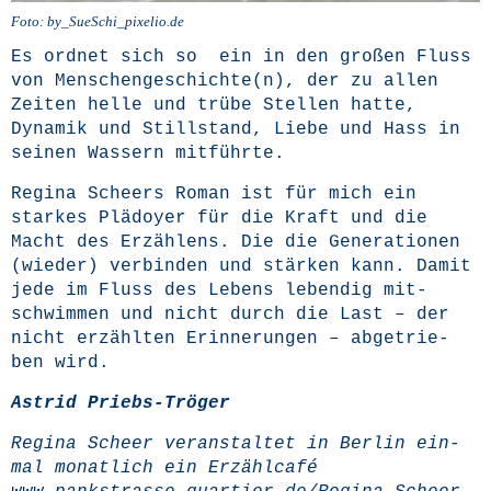
Foto: by_SueSchi_pixelio.de
Es ord­net sich so ein in den gro­ßen Fluss
von Menschengeschichte(n), der zu allen
Zei­ten hel­le und trü­be Stel­len hat­te,
Dyna­mik und Still­stand, Lie­be und Hass in
sei­nen Was­sern mitführte.
Regi­na Sche­ers Roman ist für mich ein
star­kes Plä­doy­er für die Kraft und die
Macht des Erzäh­lens. Die die Gene­ra­tio­nen
(wie­der) ver­bin­den und stär­ken kann. Damit
jede im Fluss des Lebens leben­dig mit­
schwim­men und nicht durch die Last – der
nicht erzähl­ten Erin­ne­run­gen – abge­trie­
ben wird.
Astrid Priebs-Trö­ger
Regi­na Scheer ver­an­stal­tet in Ber­lin ein­
mal monat­lich ein Erzähl­ca­fé