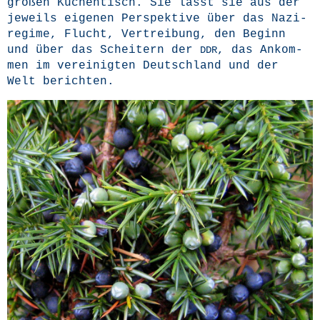
gro­ßen Küchen­tisch. Sie lässt sie aus der
jeweils eige­nen Per­spek­ti­ve über das Nazi-
regime, Flucht, Ver­trei­bung, den Beginn
und über das Schei­tern der
, das Ankom­
DDR
men im ver­ei­nig­ten Deutsch­land und der
Welt berichten.