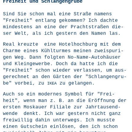
Freiheit und Schlangengrube
Sind Sie schon mal eine Stra­ße namens
"Frei­heit" ent­lang gekom­men? Ich dach­te
min­des­tens an eine der Pracht­stra­ßen die­
ser Welt, als ich ges­tern den Namen las.
Real kreuz­te eine Hotel­hoch­burg mit dem
Charme eines Kühl­tur­mes mei­nen zwei­spu­ri­
gen Weg. Dann folg­ten No-Name-Auto­häu­ser
und Klein­ge­wer­be. Doch da hat­te ich die
"Frei­heit" schon wie­der ver­las­sen, um aus­
ge­rech­net an den Gär­ten der "Schlan­gen­gru­
be" vor­bei, zu
zu gelangen.
IKEA
Auch so ein moder­nes Sym­bol für "Frei­
heit", wenn man z. B. an die Eröff­nung der
ers­ten Mos­kau­er Filia­le zur Jahr­tau­send­
wen­de denkt. Ich war ges­tern nicht ganz
frei­wil­lig dahin unter­wegs. Ich muss­te
einen Gut­schein ein­lö­sen, den ich schon