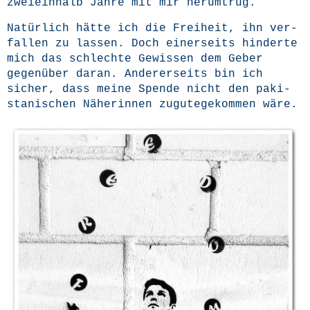
zwei­ein­halb Jah­re mit mir herumtrug.
Natür­lich hät­te ich die Frei­heit, ihn ver­
fal­len zu las­sen. Doch einer­seits hin­der­te
mich das schlech­te Gewis­sen dem Geber
gegen­über dar­an. Ande­rer­seits bin ich
sicher, dass mei­ne Spen­de nicht den paki­
sta­ni­schen Nähe­rin­nen zugu­te­ge­kom­men wäre.