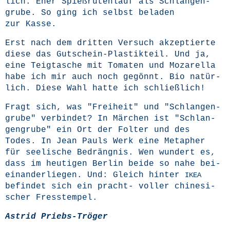
lich. Eher Spieß­ru­ten­lauf als Schlan­gen­
gru­be. So ging ich selbst bela­den
zur Kasse.
Erst nach dem drit­ten Ver­such akzep­tier­te
die­se das Gut­schein-Plas­tik­teil. Und ja,
eine Teig­ta­sche mit Toma­ten und Moza­rel­la
habe ich mir auch noch gegönnt. Bio natür­
lich. Die­se Wahl hat­te ich schließlich!
Fragt sich, was "Frei­heit" und "Schlan­gen­
gru­be" ver­bin­det? In Mär­chen ist "Schlan­
gen­gru­be" ein Ort der Fol­ter und des
Todes. In Jean Pauls Werk eine Meta­pher
für see­li­sche Bedräng­nis. Wen wun­dert es,
dass im heu­ti­gen Ber­lin bei­de so nahe bei­
ein­an­der­lie­gen. Und: Gleich hin­ter
IKEA
befin­det sich ein pracht- vol­ler chi­ne­si­
scher Fresstempel.
Astrid Priebs-Trö­ger