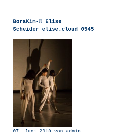
BoraKim-© Elise
Scheider_elise.cloud_0545
07. Juni 2018 von admin