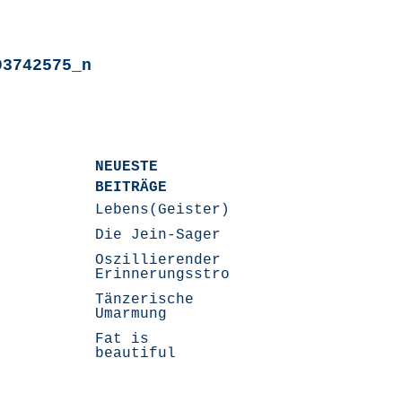
93742575_n
NEUESTE
BEITRÄGE
Lebens(Geister)Geschichten
Die Jein-Sager
Oszillierender
Erinnerungsstrom
Tänzerische
Umarmung
Fat is
beautiful