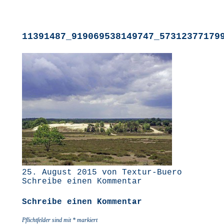
11391487_919069538149747_57312377179
25. August 2015 von Textur-Buero
Schreibe einen Kommentar
Schreibe einen Kommentar
Pflichtfelder sind mit
*
markiert