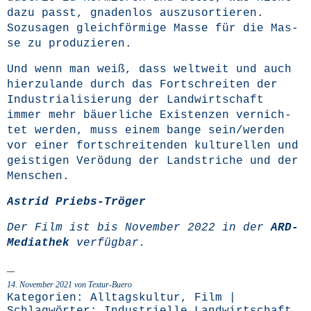
dazu passt, gna­den­los aus­zu­sor­tie­ren.
Sozu­sa­gen gleich­för­mi­ge Mas­se für die Mas­
se zu produzieren.
Und wenn man weiß, dass welt­weit und auch
hier­zu­lan­de durch das Fort­schrei­ten der
Indus­tria­li­sie­rung der Land­wirt­schaft
immer mehr bäu­er­li­che Exis­ten­zen ver­nich­
tet wer­den, muss einem ban­ge sein/werden
vor einer fort­schrei­ten­den kul­tu­rel­len und
geis­ti­gen Ver­ödung der Land­stri­che und der
Menschen.
Astrid Priebs-Trö­ger
Der Film ist bis Novem­ber 2022 in der
ARD-
Media­thek
ver­füg­bar.
14. November 2021 von Textur-Buero
Kategorien:
Alltagskultur
,
Film
|