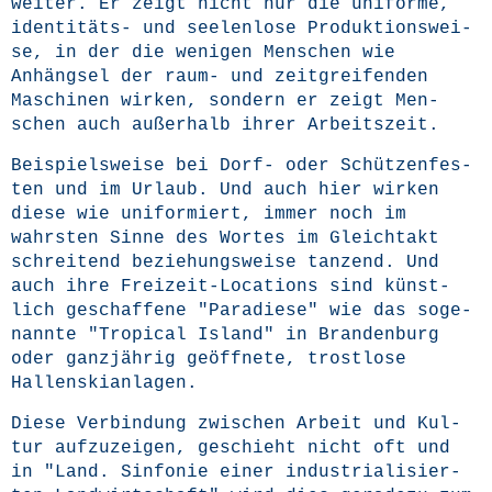
wei­ter. Er zeigt nicht nur die uni­for­me,
iden­ti­täts- und see­len­lo­se Pro­duk­ti­ons­wei­
se, in der die weni­gen Men­schen wie
Anhäng­sel der raum- und zeit­grei­fen­den
Maschi­nen wir­ken, son­dern er zeigt Men­
schen auch außer­halb ihrer Arbeitszeit.
Bei­spiels­wei­se bei Dorf- oder Schüt­zen­fes­
ten und im Urlaub. Und auch hier wir­ken
die­se wie uni­for­miert, immer noch im
wahrs­ten Sin­ne des Wor­tes im Gleich­takt
schrei­tend bezie­hungs­wei­se tan­zend. Und
auch ihre Frei­zeit-Loca­ti­ons sind künst­
lich geschaf­fe­ne "Para­die­se" wie das soge­
nann­te "Tro­pi­cal Island" in Bran­den­burg
oder ganz­jäh­rig geöff­ne­te, trost­lo­se
Hallenskianlagen.
Die­se Ver­bin­dung zwi­schen Arbeit und Kul­
tur auf­zu­zei­gen, geschieht nicht oft und
in "Land. Sin­fo­nie einer indus­tria­li­sier­