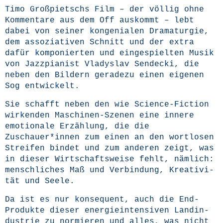
Timo Groß­pietschs Film – der völ­lig ohne
Kom­men­ta­re aus dem Off aus­kommt – lebt
dabei von sei­ner kon­ge­nia­len Dra­ma­tur­gie,
dem asso­zia­ti­ven Schnitt und der extra
dafür kom­po­nier­ten und ein­ge­spiel­ten Musik
von Jazz­pia­nist Vla­dys­lav Sen­de­cki, die
neben den Bil­dern gera­de­zu einen eige­nen
Sog entwickelt.
Sie schafft neben den wie Sci­ence-Fic­tion
wir­ken­den Maschi­nen-Sze­nen eine inne­re
emo­tio­na­le Erzäh­lung, die die
Zuschauer*innen zum einen an den wort­lo­sen
Strei­fen bin­det und zum ande­ren zeigt, was
in die­ser Wirt­schafts­wei­se fehlt, näm­lich:
mensch­li­ches Maß und Ver­bin­dung, Krea­ti­vi­
tät und Seele.
Da ist es nur kon­se­quent, auch die End-
Pro­duk­te die­ser ener­gie­in­ten­si­ven Land­in­
dus­trie zu nor­mie­ren und alles, was nicht