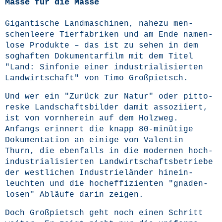
Masse für die Masse
Gigan­ti­sche Land­ma­schi­nen, nahe­zu men­
schen­lee­re Tier­fa­bri­ken und am Ende namen­
lo­se Pro­duk­te – das ist zu sehen in dem
sog­haf­ten Doku­men­tar­film mit dem Titel
"Land: Sin­fo­nie einer indus­tria­li­sier­ten
Land­wirt­schaft" von Timo Großpietsch.
Und wer ein "Zurück zur Natur" oder pit­to­
res­ke Land­schafts­bil­der damit asso­zi­iert,
ist von vorn­her­ein auf dem Holz­weg.
Anfangs erin­nert die knapp 80-minü­ti­ge
Doku­men­ta­ti­on an eini­ge von Valen­tin
Thurn, die eben­falls in die moder­nen hoch­
in­dus­tria­li­sier­ten Land­wirt­schafts­be­trie­be
der west­li­chen Indus­trie­län­der hin­ein­
leuch­ten und die hoch­ef­fi­zi­en­ten "gna­den­
lo­sen" Abläu­fe dar­in zeigen.
Doch Groß­pietsch geht noch einen Schritt