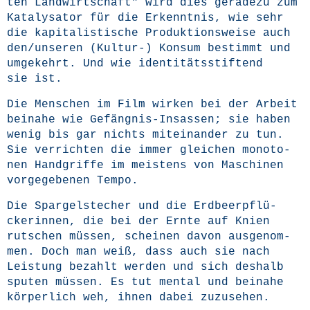
ten Land­wirt­schaft" wird dies gera­de­zu zum
Kata­ly­sa­tor für die Erkennt­nis, wie sehr
die kapi­ta­lis­ti­sche Pro­duk­ti­ons­wei­se auch
den/unseren (Kul­tur-) Kon­sum bestimmt und
umge­kehrt. Und wie iden­ti­täts­stif­tend
sie ist.
Die Men­schen im Film wir­ken bei der Arbeit
bei­na­he wie Gefäng­nis-Insas­sen; sie haben
wenig bis gar nichts mit­ein­an­der zu tun.
Sie ver­rich­ten die immer glei­chen mono­to­
nen Hand­grif­fe im meis­tens von Maschi­nen
vor­ge­ge­be­nen Tempo.
Die Spar­gel­ste­cher und die Erd­beer­pflü­
cker­in­nen, die bei der Ern­te auf Knien
rut­schen müs­sen, schei­nen davon aus­ge­nom­
men. Doch man weiß, dass auch sie nach
Leis­tung bezahlt wer­den und sich des­halb
spu­ten müs­sen. Es tut men­tal und bei­na­he
kör­per­lich weh, ihnen dabei zuzusehen.