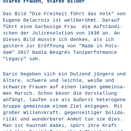
Starke Frauen, starke Bilder
Das Bild "Die Frei­heit führt das Volk" von
Euge­ne Delacroix ist welt­be­rühmt. Dar­auf
führt eine bar­bu­si­ge Frau die Auf­stän­di­
schen der Juli­re­vo­lu­ti­on von 1830 an. An
die­ses Bild muss­te ich den­ken, als ich
ges­tern zur Eröff­nung von "Made in Pots­
dam" 2017 Nadia Beu­g­rés Tanz­per­for­mance
"Lega­cy" sah.
Dar­in bege­ben sich ein Dut­zend jün­ge­re und
älte­re, schwe­re und leich­te, wei­ße und
schwar­ze Frau­en auf einen lan­gen gemein­sa­
men Marsch. Schon bevor die Vor­stel­lung
anfängt, lau­fen sie als äußerst hete­ro­ge­ne
Grup­pe gemein­sam einem Ziel ent­ge­gen. Mit
gro­ßer Wil­lens­kraft, gegen­sei­ti­ger Soli­da­
ri­tät und wun­der­ba­rer Anmut tun sie dies.
Man ist haut­nah dabei, spürt ihre Kraft