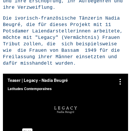
und ihre Erschöp­fung, ihr Auf­be­geh­ren und
ihre Verzweiflung.
Die ivo­risch-fran­zö­si­sche Tän­ze­rin Nadia
Beu­g­ré, die für die­ses Pro­jekt mit 11
Pots­da­mer Lai­en­dar­stel­le­rin­nen arbei­te­te,
möch­te mit "Lega­cy" (Ver­mächt­nis) Frau­en
Tri­but zol­len, die sich bei­spiels­wei­se
wie die Frau­en von Bassam 1949 für die
Frei­las­sung ihrer Män­ner ein­setz­ten und
dafür miss­han­delt wurden.