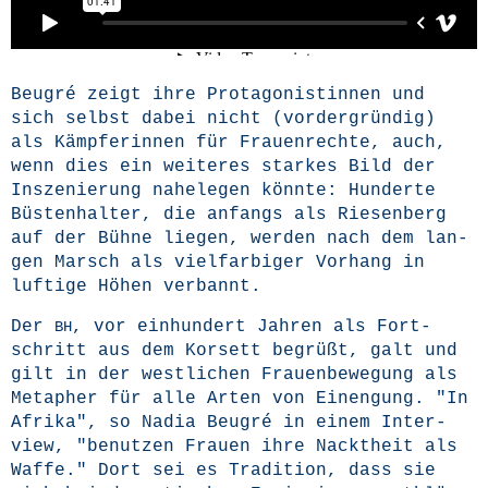
Beu­g­ré zeigt ihre Prot­ago­nis­tin­nen und
sich selbst dabei nicht (vor­der­grün­dig)
als Kämp­fe­rin­nen für Frau­en­rech­te, auch,
wenn dies ein wei­te­res star­kes Bild der
Insze­nie­rung nahe­le­gen könn­te: Hun­der­te
Büs­ten­hal­ter, die anfangs als Rie­sen­berg
auf der Büh­ne lie­gen, wer­den nach dem lan­
gen Marsch als viel­far­bi­ger Vor­hang in
luf­ti­ge Höhen verbannt.
Der
, vor ein­hun­dert Jah­ren als Fort­
BH
schritt aus dem Kor­sett begrüßt, galt und
gilt in der west­li­chen Frau­en­be­we­gung als
Meta­pher für alle Arten von Ein­engung. "In
Afri­ka", so Nadia Beu­g­ré in einem Inter­
view, "benut­zen Frau­en ihre Nackt­heit als
Waf­fe." Dort sei es Tra­di­ti­on, dass sie