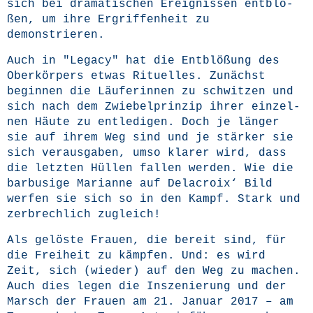
sich bei dra­ma­ti­schen Ereig­nis­sen ent­blö­
ßen, um ihre Ergrif­fen­heit zu
demonstrieren.
Auch in "Lega­cy" hat die Ent­blö­ßung des
Ober­kör­pers etwas Ritu­el­les. Zunächst
begin­nen die Läu­fe­rin­nen zu schwit­zen und
sich nach dem Zwie­bel­prin­zip ihrer ein­zel­
nen Häu­te zu ent­le­di­gen. Doch je län­ger
sie auf ihrem Weg sind und je stär­ker sie
sich ver­aus­ga­ben, umso kla­rer wird, dass
die letz­ten Hül­len fal­len wer­den. Wie die
bar­bu­si­ge Mari­an­ne auf Delacroix‘ Bild
wer­fen sie sich so in den Kampf. Stark und
zer­brech­lich zugleich!
Als gelös­te Frau­en, die bereit sind, für
die Frei­heit zu kämp­fen. Und: es wird
Zeit, sich (wie­der) auf den Weg zu machen.
Auch dies legen die Insze­nie­rung und der
Marsch der Frau­en am 21. Janu­ar 2017 – am