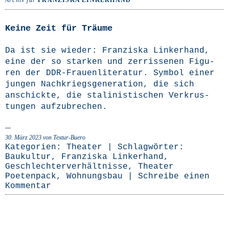
Archiv für
FRANZISKA LINKERHAND
Keine Zeit für Träume
Da ist sie wie­der: Fran­zis­ka Lin­ker­hand,
eine der so star­ken und zer­ris­se­nen Figu­
ren der DDR-Frau­en­­li­­te­ra­­tur. Sym­bol einer
jun­gen Nach­kriegs­ge­nera­ti­on, die sich
anschick­te, die sta­li­nis­ti­schen Ver­krus­
tun­gen aufzubrechen.
30. März 2023
von Textur-Buero
Kategorien:
Theater
| Schlagwörter:
Baukultur
,
Franziska Linkerhand
,
Geschlechterverhältnisse
,
Theater
Poetenpack
,
Wohnungsbau
|
Schreibe einen
Kommentar