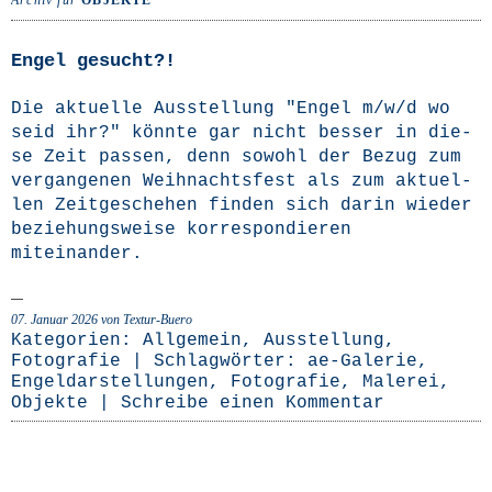
Archiv für
OBJEKTE
Engel gesucht?!
Die aktu­el­le Aus­stel­lung "Engel m/w/d wo
seid ihr?" könn­te gar nicht bes­ser in die­
se Zeit pas­sen, denn sowohl der Bezug zum
ver­gan­ge­nen Weih­nachts­fest als zum aktu­el­
len Zeit­ge­sche­hen fin­den sich dar­in wie­der
bezie­hungs­wei­se kor­re­spon­die­ren
miteinander.
07. Januar 2026
von Textur-Buero
Kategorien:
Allgemein
,
Ausstellung
,
Fotografie
| Schlagwörter:
ae-Galerie
,
Engeldarstellungen
,
Fotografie
,
Malerei
,
Objekte
|
Schreibe einen Kommentar