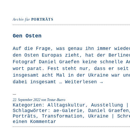
Archiv für
PORTRÄTS
Gen Osten
Auf die Fra­ge, was genau ihn immer wie­de
den Osten Euro­pas zieht, hat der Ber­li­ne
Foto­graf Dani­el Grae­fen kei­ne schnel­le A
wort parat. Fest steht nur, dass er seit
ins­ge­samt acht Mal in der Ukrai­ne war un
dabei ins­ge­samt …
Wei­ter­le­sen
→
22. September 2022
von Textur-Buero
Kategorien:
Alltagskultur
,
Ausstellung
|
Schlagwörter:
ae-Galerie
,
Daniel Graefen
Porträts
,
Transformation
,
Ukraine
|
Schr
einen Kommentar