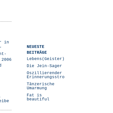
r in
NEUESTE
r
BEITRÄGE
nt­
Lebens(Geister)Geschichten
 2006
d
Die Jein-Sager
Oszillierender
Erinnerungsstrom
Tänzerische
Umarmung
Fat is
,
beautiful
eibe