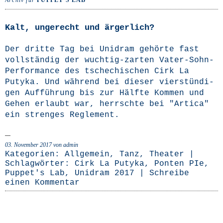
Archiv für
PUPPET'S LAB
Kalt, ungerecht und ärgerlich?
Der drit­te Tag bei Uni­dram gehör­te fast
voll­stän­dig der wuch­­tig-zar­­ten Vater-Sohn-
Per­­for­­mance des tsche­chi­schen Cirk La
Puty­ka. Und wäh­rend bei die­ser vier­stün­di­
gen Auf­füh­rung bis zur Hälf­te Kom­men und
Gehen erlaubt war, herrsch­te bei "Arti­ca"
ein stren­ges Reglement.
03. November 2017
von admin
Kategorien:
Allgemein
,
Tanz
,
Theater
|
Schlagwörter:
Cirk La Putyka
,
Ponten PIe
,
Puppet's Lab
,
Unidram 2017
|
Schreibe
einen Kommentar