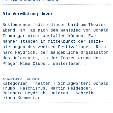
Archiv für
REINHARD HEYDRICH
Die Verwüstung davor
Beklem­men­der hät­te die­ser Uni­­dram-The­a­­ter­
a­bend am Tag nach dem Wahl­sieg von Donald
Trump gar nicht aus­fal­len kön­nen. Zwei
Män­ner stan­den im Mit­tel­punkt der Insze­
nie­run­gen des zwei­ten Fes­ti­val­ta­ges: Rein­
hard Heyd­rich, der maß­geb­li­che Orga­ni­sa­tor
des Holo­causts, in der Insze­nie­rung des
Pra­ger Mime Clubs …
Wei­ter­le­sen
→
12. November 2016
von admin
Kategorien:
Theater
| Schlagwörter:
Donald
Trump
,
Faschismus
,
Martin Heidegger
,
Reinhard Heydrich
,
Unidram
|
Schreibe
einen Kommentar