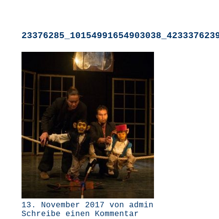
23376285_10154991654903038_423337623
13. November 2017 von admin
Schreibe einen Kommentar