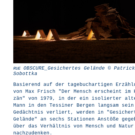
OBSCURE_Gesichertes Gelän­de © Patrick
RUE
Sobottka
Basie­rend auf der tage­buch­ar­ti­gen Erzäh­l
von Max Frisch "Der Mensch erscheint im 
zän" von 1979, in der ein iso­lier­ter alt
Mann in den Tes­si­ner Ber­gen lang­sam sein
Gedächt­nis ver­liert, wer­den in "Gesi­cher­
Gelän­de" an sechs Sta­tio­nen Anstö­ße gege
über das Ver­hält­nis von Mensch und Natur
nachzudenken.