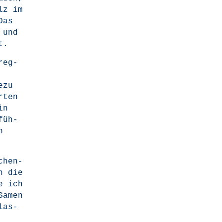
olz im
Das
 und
t.
reg­
­zu
Arten
in
füh­
n
chen­
ch die
de ich
 Samen
glas­