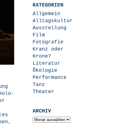
KATEGORIEN
Allgemein
Alltagskultur
Ausstellung
Film
Fotografie
Kranz oder
Krone?
Literatur
Ökologie
Performance
Tanz
ung
Theater
Holo­
er
ARCHIV
tes
Archiv
­ben,