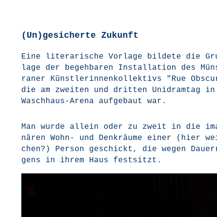
(Un)gesicherte Zukunft
Eine lite­ra­ri­sche Vor­la­ge bil­de­te die G
la­ge der begeh­ba­ren Instal­la­ti­on des Mün
ra­ner Künst­le­rin­nen­kol­lek­tivs "Rue Obscu
die am zwei­ten und drit­ten Uni­dr­am­t­ag i
Wasch­haus-Are­na auf­ge­baut war.
Man wur­de allein oder zu zweit in die ima
nä­ren Wohn- und Denk­räu­me einer (hier we
chen?) Per­son geschickt, die wegen Dau­er­
gens in ihrem Haus festsitzt.