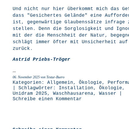
Und nicht nur hier über­kommt mich das Ge
dass "Gesi­cher­tes Gelän­de" eine Auf­for­de
ist, gegen­wär­ti­ge Glau­bens­sät­ze infra­ge 
stel­len. Denn die Sorg­lo­sig­keit und Igno
mit der die Mensch­heit der Natur, begeg­n
schlägt immer öfter mit Unsi­cher­heit auf
zurück.
Astrid Priebs-Trö­ger
06. November 2025 von Textur-Buero
Kategorien:
Allgemein
,
Ökologie
,
Perform
| Schlagwörter:
Installation
,
Ökologie
,
Unidram 2025
,
Waschhausarena
,
Wasser
|
Schreibe einen Kommentar