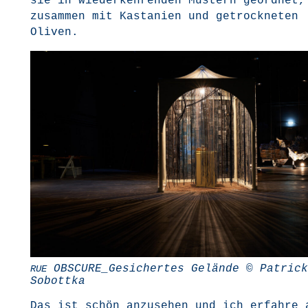
sie in wie­der­keh­ren­den Mus­tern geord­net,
zusam­men mit Kas­ta­ni­en und getrock­ne­ten
Oliven.
OBSCURE_Gesichertes Gelän­de © Patrick
RUE
Sobottka
Das ist schön anzu­se­hen und ich erfah­re 