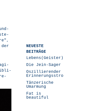
rund­
s­te­
­re",
n der
NEUESTE
BEITRÄGE
Lebens(Geister)Geschichten
­gi­
Die Jein-Sager
ib­li­
Oszillierender
Erinnerungsstrom
re­
Tänzerische
Umarmung
Fat is
beautiful