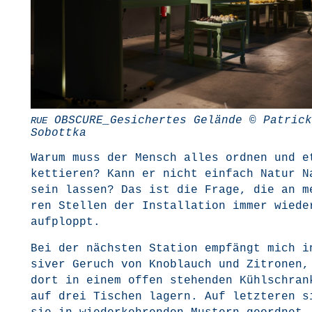
OBSCURE_Gesichertes Gelän­de © Patrick
RUE
Sobottka
War­um muss der Mensch alles ord­nen und e
ket­tie­ren? Kann er nicht ein­fach Natur N
sein las­sen? Das ist die Fra­ge, die an me
ren Stel­len der Instal­la­ti­on immer wie­de
aufploppt.
Bei der nächs­ten Sta­ti­on emp­fängt mich 
si­ver Geruch von Knob­lauch und Zitro­nen,
dort in einem offen ste­hen­den Kühl­schran
auf drei Tischen lagern. Auf letz­te­ren s