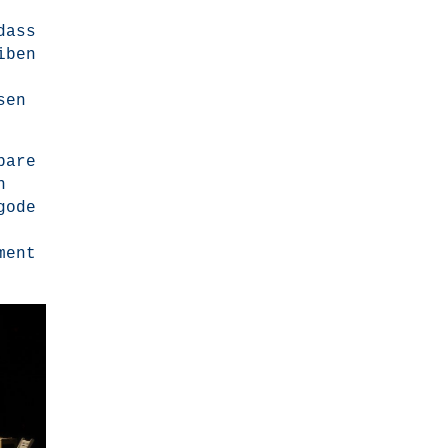
dass
i­ben
sen
a­re
n
o­de
ement