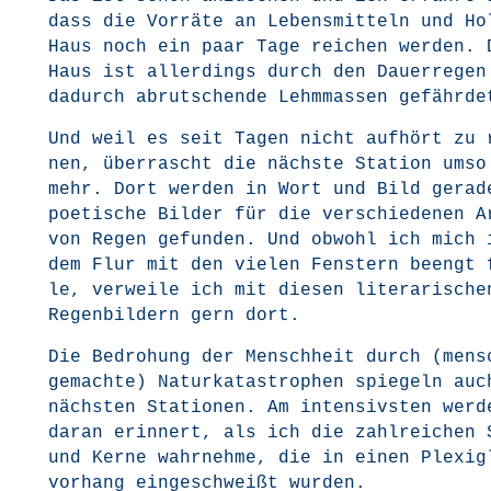
dass die Vor­rä­te an Lebens­mit­teln und H
Haus noch ein paar Tage rei­chen wer­den. 
Haus ist aller­dings durch den Dau­er­re­gen
dadurch abrut­schen­de Lehm­mas­sen gefährde
Und weil es seit Tagen nicht auf­hört zu 
nen, über­rascht die nächs­te Sta­ti­on umso
mehr. Dort wer­den in Wort und Bild gera­de
poe­ti­sche Bil­der für die ver­schie­de­nen 
von Regen gefun­den. Und obwohl ich mich 
dem Flur mit den vie­len Fens­tern beengt 
le, ver­wei­le ich mit die­sen lite­ra­ri­sche
Regen­bil­dern gern dort.
Die Bedro­hung der Mensch­heit durch (men­s
ge­mach­te) Natur­ka­ta­stro­phen spie­geln au
nächs­ten Sta­tio­nen. Am inten­sivs­ten wer­
dar­an erin­nert, als ich die zahl­rei­chen
und Ker­ne wahr­neh­me, die in einen Ple­xi­
vor­hang ein­ge­schweißt wurden.