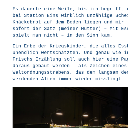
Es dau­er­te eine Wei­le, bis ich begriff, 
bei Sta­ti­on Eins wirk­lich unzäh­li­ge Sche
Knä­cke­brot auf dem Boden lie­gen und mir
sofort der Satz (mei­ner Mut­ter) – Mit Es
spielt man nicht – in den Sinn kam.
Ein Erbe der Kriegs­kin­der, die alles Ess­b
unend­lich wert­schätz­ten. Und genau wie i
Frischs Erzäh­lung soll auch hier eine Pag
dar­aus gebaut wer­den – als Zei­chen eines
Welt­ord­nungs­stre­bens, das dem lang­sam d
wer­den­den Alten immer wie­der misslingt.