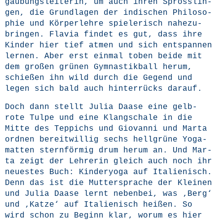
ga­übungs­lei­te­rin, um auch ihren Spröss­lin­
gen, die Grund­la­gen der indi­schen Phi­lo­so­
phie und Kör­per­leh­re spie­le­risch nahe­zu­
brin­gen. Fla­via fin­det es gut, dass ihre
Kin­der hier tief atmen und sich ent­span­nen
ler­nen. Aber erst ein­mal toben bei­de mit
dem gro­ßen grü­nen Gym­nas­tik­ball her­um,
schie­ßen ihn wild durch die Gegend und
legen sich bald auch hin­ter­rücks darauf.
Doch dann stellt Julia Daa­se eine gelb-
rote Tul­pe und eine Klang­scha­le in die
Mit­te des Tep­pichs und Gio­van­ni und Mar­ta
ord­nen bereit­wil­lig sechs hell­grü­ne Yoga­
mat­ten stern­för­mig drum her­um an. Und Mar­
ta zeigt der Leh­re­rin gleich auch noch ihr
neu­es­tes Buch: Kin­der­yo­ga auf Ita­lie­nisch.
Denn das ist die Mut­ter­spra­che der Klei­nen
und Julia Daa­se lernt neben­bei, was ‚Berg‘
und ‚Kat­ze‘ auf Ita­lie­nisch hei­ßen. So
wird schon zu Beginn klar, wor­um es hier