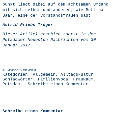
punkt liegt dabei auf dem acht­sa­men Umgang
mit sich selbst und ande­ren, wie Bet­ti­na
Saar, eine der Vor­stands­frau­en sagt.
Astrid Priebs-Trö­ger
Die­ser Arti­kel erschien zuerst in den
Pots­da­mer Neu­es­ten Nach­rich­ten vom
30.
Janu­ar 2017
31. Januar 2017 von admin
Kategorien:
Allgemein
,
Alltagskultur
|
Schlagwörter:
Familienyoga
,
FrauRaum
,
Potsdam
|
Schreibe einen Kommentar
Schreibe einen Kommentar