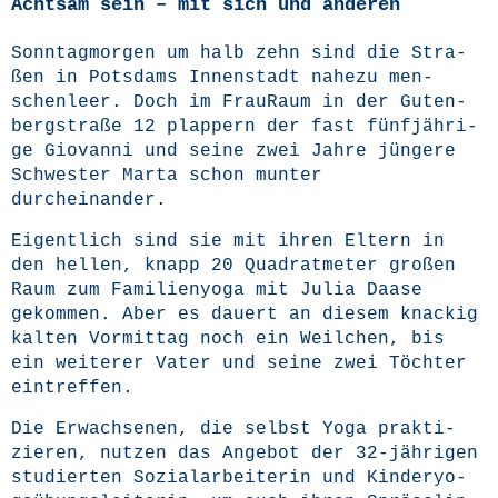
Achtsam sein – mit sich und anderen
Sonn­tag­mor­gen um halb zehn sind die Stra­
ßen in Pots­dams Innen­stadt nahe­zu men­
schen­leer. Doch im
Frau­Raum
in der Guten­
berg­stra­ße 12 plap­pern der fast fünf­jäh­ri­
ge Gio­van­ni und sei­ne zwei Jah­re jün­ge­re
Schwes­ter Mar­ta schon mun­ter
durcheinander.
Eigent­lich sind sie mit ihren Eltern in
den hel­len, knapp 20 Qua­drat­me­ter gro­ßen
Raum zum Fami­li­en­yo­ga mit Julia Daa­se
gekom­men. Aber es dau­ert an die­sem kna­ckig
kal­ten Vor­mit­tag noch ein Weil­chen, bis
ein wei­te­rer Vater und sei­ne zwei Töch­ter
eintreffen.
Die Erwach­se­nen, die selbst Yoga prak­ti­
zie­ren, nut­zen das Ange­bot der 32-jäh­ri­gen
stu­dier­ten Sozi­al­ar­bei­te­rin und Kin­der­yo­