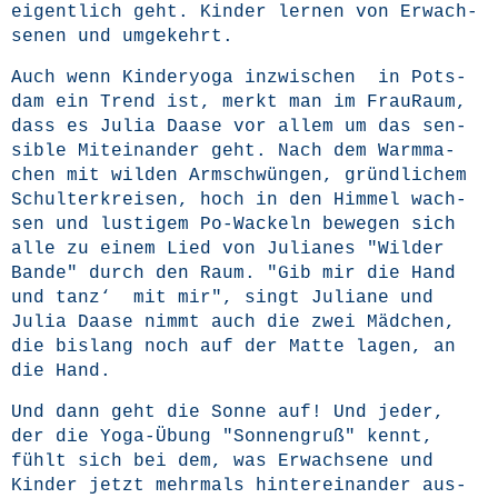
eigent­lich geht. Kin­der ler­nen von Erwach­
se­nen und umgekehrt.
Auch wenn Kin­der­yo­ga inzwi­schen in Pots­
dam ein Trend ist, merkt man im Frau­Raum,
dass es Julia Daa­se vor allem um das sen­
si­ble Mit­ein­an­der geht. Nach dem Warm­ma­
chen mit wil­den Arm­schwün­gen, gründ­li­chem
Schul­ter­krei­sen, hoch in den Him­mel wach­
sen und lus­ti­gem Po-Wackeln bewe­gen sich
alle zu einem Lied von
Julia­nes "Wil­der
Ban­de"
durch den Raum. "Gib mir die Hand
und tanz‘ mit mir", singt Julia­ne und
Julia Daa­se nimmt auch die zwei Mäd­chen,
die bis­lang noch auf der Mat­te lagen, an
die Hand.
Und dann geht die Son­ne auf! Und jeder,
der die Yoga-Übung "Son­nen­gruß" kennt,
fühlt sich bei dem, was Erwach­se­ne und
Kin­der jetzt mehr­mals hin­ter­ein­an­der aus­