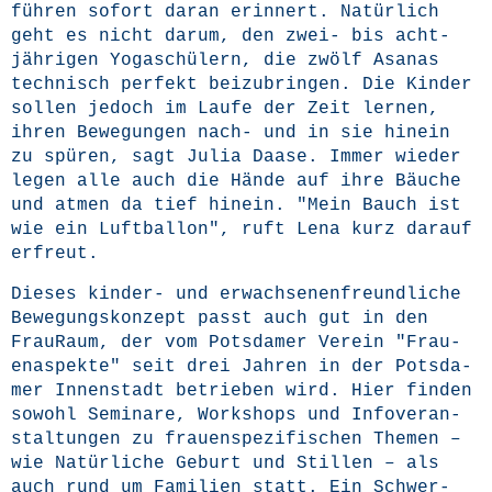
füh­ren sofort dar­an erin­nert. Natür­lich
geht es nicht dar­um, den zwei- bis acht­
jäh­ri­gen Yoga­schü­lern, die zwölf Asa­nas
tech­nisch per­fekt bei­zu­brin­gen. Die Kin­der
sol­len jedoch im Lau­fe der Zeit ler­nen,
ihren Bewe­gun­gen nach- und in sie hin­ein
zu spü­ren, sagt Julia Daa­se. Immer wie­der
legen alle auch die Hän­de auf ihre Bäu­che
und atmen da tief hin­ein. "Mein Bauch ist
wie ein Luft­bal­lon", ruft Lena kurz dar­auf
erfreut.
Die­ses kin­der- und erwach­se­nen­freund­li­che
Bewe­gungs­kon­zept passt auch gut in den
Frau­Raum, der vom Pots­da­mer Ver­ein
"Frau­
en­aspek­te"
seit drei Jah­ren in der Pots­da­
mer Innen­stadt betrie­ben wird. Hier fin­den
sowohl Semi­na­re, Work­shops und Info­ver­an­
stal­tun­gen zu frau­en­spe­zi­fi­schen The­men –
wie Natür­li­che Geburt und Stil­len – als
auch rund um Fami­li­en statt. Ein Schwer­