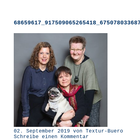
68659617_917509065265418_67507803368
02. September 2019 von Textur-Buero
Schreibe einen Kommentar