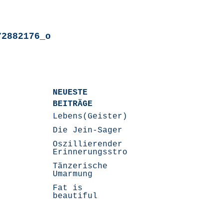
72882176_o
NEUESTE
BEITRÄGE
Lebens(Geister)Geschichten
Die Jein-Sager
Oszillierender
Erinnerungsstrom
Tänzerische
Umarmung
Fat is
beautiful