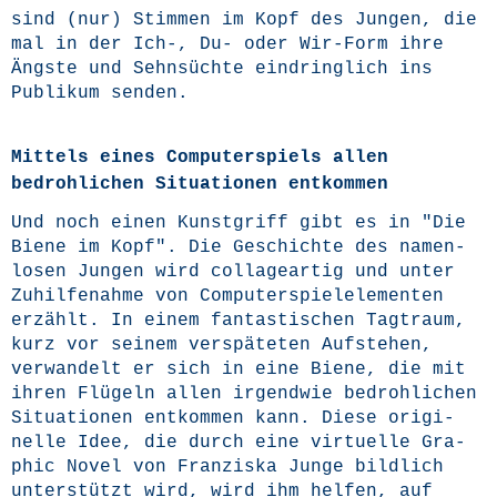
sind (nur) Stim­men im Kopf des Jun­gen, die
mal in der Ich‑, Du- oder Wir-Form ihre
Ängs­te und Sehn­süch­te ein­dring­lich ins
Publi­kum senden.
Mittels eines Computerspiels allen
bedrohlichen Situationen entkommen
Und noch einen Kunst­griff gibt es in "Die
Bie­ne im Kopf". Die Geschich­te des namen­
lo­sen Jun­gen wird col­la­ge­ar­tig und unter
Zuhil­fe­nah­me von Com­pu­ter­spiel­ele­men­ten
erzählt. In einem fan­tas­ti­schen Tag­traum,
kurz vor sei­nem ver­spä­te­ten Auf­ste­hen,
ver­wan­delt er sich in eine Bie­ne, die mit
ihren Flü­geln allen irgend­wie bedroh­li­chen
Situa­tio­nen ent­kom­men kann. Die­se ori­gi­
nel­le Idee, die durch eine vir­tu­el­le Gra­
phic Novel von Fran­zis­ka Jun­ge bild­lich
unter­stützt wird, wird ihm hel­fen, auf