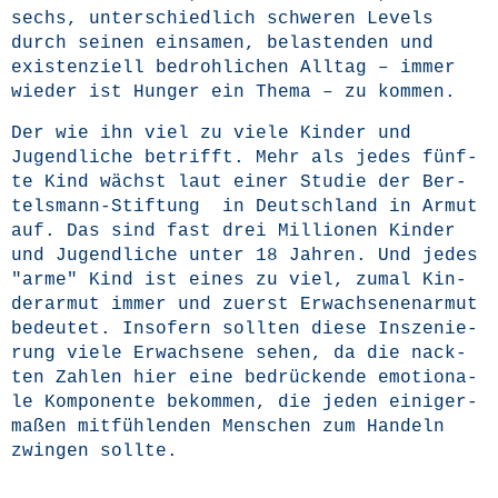
sechs, unter­schied­lich schwe­ren Levels
durch sei­nen ein­sa­men, belas­ten­den und
exis­ten­zi­ell bedroh­li­chen All­tag – immer
wie­der ist Hun­ger ein The­ma – zu kommen.
Der wie ihn viel zu vie­le Kin­der und
Jugend­li­che betrifft. Mehr als jedes fünf­
te Kind wächst laut einer Stu­die der Ber­
tels­mann-Stif­tung in Deutsch­land in Armut
auf. Das sind fast drei Mil­lio­nen Kin­der
und Jugend­li­che unter 18 Jah­ren. Und jedes
"arme" Kind ist eines zu viel, zumal Kin­
der­ar­mut immer und zuerst Erwach­se­nen­ar­mut
bedeu­tet. Inso­fern soll­ten die­se Insze­nie­
rung vie­le Erwach­se­ne sehen, da die nack­
ten Zah­len hier eine bedrü­cken­de emo­tio­na­
le Kom­po­nen­te bekom­men, die jeden eini­ger­
ma­ßen mit­füh­len­den Men­schen zum Han­deln
zwin­gen sollte.