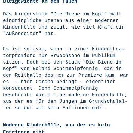
Bleigewichte an den Füßen
Das Kin­der­stück "Die Bie­ne im Kopf" malt
ein­dring­li­che Sze­nen aus einer moder­nen
Kin­der­höl­le und zeigt, wie viel Kraft ein
"Außen­sei­ter" hat.
Es ist selt­sam, wenn in einer Kin­der­thea­
ter­pre­mie­re nur Erwach­se­ne im Publi­kum
sit­zen. Doch bei dem Stück "Die Bie­ne im
Kopf" von Roland Schim­mel­p­fen­nig, das in
der Reit­hal­le des
zur Pre­mie­re kam, war
HOT
es – hier Coro­na bedingt – eigent­lich
kon­se­quent. Denn Schim­mel­p­fen­nig
beschreibt dar­in eine moder­ne Kin­der­höl­le,
aus der es für den Jun­gen im Grund­schul­al­
ter so gut wie kein Ent­rin­nen gibt.
Moderne Kinderhölle, aus der es kein
Entrinnen gibt