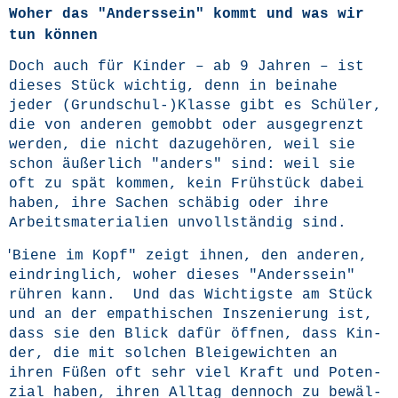
Woher das "Anderssein" kommt und was wir
tun können
Doch auch für Kin­der – ab 9 Jah­ren – ist
die­ses Stück wich­tig, denn in bei­na­he
jeder (Grundschul-)Klasse gibt es Schü­ler,
die von ande­ren gemobbt oder aus­ge­grenzt
wer­den, die nicht dazu­ge­hö­ren, weil sie
schon äußer­lich "anders" sind: weil sie
oft zu spät kom­men, kein Früh­stück dabei
haben, ihre Sachen schä­big oder ihre
Arbeits­ma­te­ria­li­en unvoll­stän­dig sind.
"
Bie­ne im Kopf" zeigt ihnen, den ande­ren,
ein­dring­lich, woher die­ses "Anders­sein"
rüh­ren kann. Und das Wich­tigs­te am Stück
und an der empa­thi­schen Insze­nie­rung ist,
dass sie den Blick dafür öff­nen, dass Kin­
der, die mit sol­chen Blei­ge­wich­ten an
ihren Füßen oft sehr viel Kraft und Poten­
zi­al haben, ihren All­tag den­noch zu bewäl­