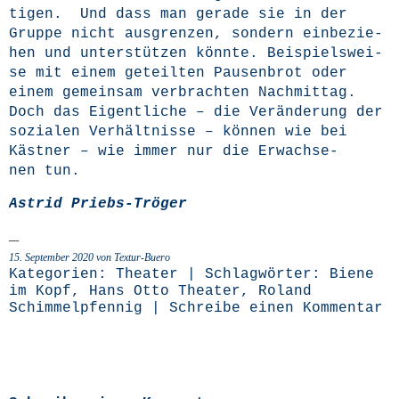
ti­gen. Und dass man gera­de sie in der
Grup­pe nicht aus­gren­zen, son­dern ein­be­zie­
hen und unter­stüt­zen könn­te. Bei­spiels­wei­
se mit einem geteil­ten Pau­sen­brot oder
einem gemein­sam ver­brach­ten Nach­mit­tag.
Doch das Eigent­li­che – die Ver­än­de­rung der
sozia­len Ver­hält­nis­se – kön­nen wie bei
Käst­ner – wie immer nur die Erwach­se­
nen tun.
Astrid Priebs-Trö­ger
15. September 2020 von Textur-Buero
Kategorien:
Theater
| Schlagwörter:
Biene
im Kopf
,
Hans Otto Theater
,
Roland
Schimmelpfennig
|
Schreibe einen Kommentar