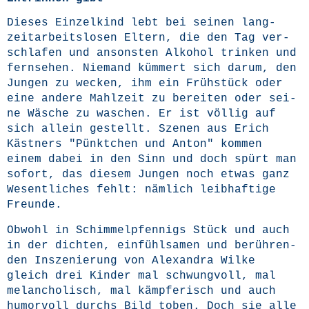
Die­ses Ein­zel­kind lebt bei sei­nen lang­
zeit­ar­beits­lo­sen Eltern, die den Tag ver­
schla­fen und ansons­ten Alko­hol trin­ken und
fern­se­hen. Nie­mand küm­mert sich dar­um, den
Jun­gen zu wecken, ihm ein Früh­stück oder
eine ande­re Mahl­zeit zu berei­ten oder sei­
ne Wäsche zu waschen. Er ist völ­lig auf
sich allein gestellt. Sze­nen aus Erich
Käst­ners "Pünkt­chen und Anton" kom­men
einem dabei in den Sinn und doch spürt man
sofort, das die­sem Jun­gen noch etwas ganz
Wesent­li­ches fehlt: näm­lich leib­haf­ti­ge
Freunde.
Obwohl in Schim­mel­p­fen­nigs Stück und auch
in der dich­ten, ein­fühl­sa­men und berüh­ren­
den Insze­nie­rung von Alex­an­dra Wil­ke
gleich drei Kin­der mal schwung­voll, mal
melan­cho­lisch, mal kämp­fe­risch und auch
humor­voll durchs Bild toben. Doch sie alle