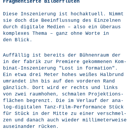
Fragmentierte Bilderfluten
Die­se Insze­nie­rung ist hoch­ak­tu­ell. Nimmt
sie doch die Beein­flus­sung des Ein­zel­nen
durch digi­ta­le Medi­en – also ein über­aus
kom­ple­xes The­ma – ganz ohne Wor­te in
den Blick.
Auf­fäl­lig ist bereits der Büh­nen­raum der
in der fabrik zur Pre­mie­re gekom­me­nen Kom­
bi­nat-Insze­nie­rung "Lost in for­ma­ti­on".
Ein etwa drei Meter hohes wei­ßes Halb­rund
umran­det ihn bis auf den vor­de­ren Rand
gänz­lich. Dort wird er rechts und links
von zwei raum­ho­hen, schma­len Pro­jek­ti­ons­
flä­chen begrenzt. Die im Ver­lauf der ana­
log-digi­ta­len Tanz-Film-Per­for­mance Stück
für Stück in der Mit­te zu einer ver­schmel­
zen und danach auch wie­der mil­li­me­ter­wei­se
aus­ein­an­der rücken.