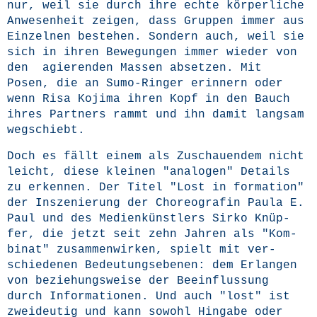
nur, weil sie durch ihre ech­te kör­per­li­che
Anwe­sen­heit zei­gen, dass Grup­pen immer aus
Ein­zel­nen bestehen. Son­dern auch, weil sie
sich in ihren Bewe­gun­gen immer wie­der von
den agie­ren­den Mas­sen abset­zen. Mit
Posen, die an Sumo-Rin­ger erin­nern oder
wenn Risa Koji­ma ihren Kopf in den Bauch
ihres Part­ners rammt und ihn damit lang­sam
wegschiebt.
Doch es fällt einem als Zuschau­en­dem nicht
leicht, die­se klei­nen "ana­lo­gen" Details
zu erken­nen. Der Titel "Lost in for­ma­ti­on"
der Insze­nie­rung der Cho­reo­gra­fin Pau­la E.
Paul und des Medi­en­künst­lers Sir­ko Knüp­
fer, die jetzt seit zehn Jah­ren als "Kom­
bi­nat" zusam­men­wir­ken, spielt mit ver­
schie­de­nen Bedeu­tungs­ebe­nen: dem Erlan­gen
von bezie­hungs­wei­se der Beein­flus­sung
durch Infor­ma­tio­nen. Und auch "lost" ist
zwei­deu­tig und kann sowohl Hin­ga­be oder