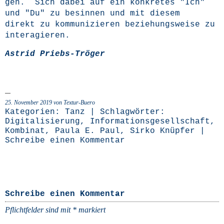
gen. Sich dabei auf ein kon­kre­tes "Ich"
und "Du" zu besin­nen und mit die­sem
direkt zu kom­mu­ni­zie­ren bezie­hungs­wei­se zu
interagieren.
Astrid Priebs-Trö­ger
25. November 2019 von Textur-Buero
Kategorien:
Tanz
| Schlagwörter:
Digitalisierung
,
Informationsgesellschaft
,
Kombinat
,
Paula E. Paul
,
Sirko Knüpfer
|
Schreibe einen Kommentar
Schreibe einen Kommentar
Pflichtfelder sind mit
*
markiert