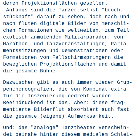
de­ren Pro­jek­ti­ons­flä­chen gesel­len.
Anfangs sind die Tän­zer selbst "bruch­
stück­haft" dar­auf zu sehen, doch nach und
nach flu­ten digi­ta­le Bil­der von mensch­li­
chen For­ma­tio­nen wie welt­wei­ten, zum Teil
exo­tisch anmu­ten­den Mili­tär­pa­ra­den, von
Mara­thon- und Tanz­ver­an­stal­tun­gen, Par­la­
ments­sit­zun­gen und Demons­tra­tio­nen oder
For­ma­tio­nen von Fall­schirm­sprin­gern die
beweg­li­chen Pro­jek­ti­ons­flä­chen und damit
die gesam­te Bühne.
Dazwi­schen gibt es auch immer wie­der Grup­
pen­cho­reo­gra­fien, die von Kom­bi­nat extra
für die Insze­nie­rung gedreht wur­den.
Beein­dru­ckend ist das. Aber: die­se frag­
men­tier­te Bil­der­flut absor­biert auch fast
die gesam­te (eige­ne) Aufmerksamkeit.
Und: das "ana­lo­ge" Tanz­thea­ter ver­schwin­
det bei­na­he hin­ter die­sem media­lem Schlei­