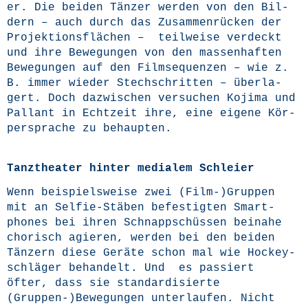
er. Die bei­den Tän­zer wer­den von den Bil­
dern – auch durch das Zusam­men­rü­cken der
Pro­jek­ti­ons­flä­chen – teil­wei­se ver­deckt
und ihre Bewe­gun­gen von den mas­sen­haf­ten
Bewe­gun­gen auf den Film­se­quen­zen – wie z.
B. immer wie­der Stech­schrit­ten – über­la­
gert. Doch dazwi­schen ver­su­chen Koji­ma und
Pal­lant in Echt­zeit ihre, eine eige­ne Kör­
per­spra­che zu behaupten.
Tanztheater hinter medialem Schleier
Wenn bei­spiels­wei­se zwei (Film-)Gruppen
mit an Sel­fie-Stä­ben befes­tig­ten Smart­
phones bei ihren Schnapp­schüs­sen bei­na­he
cho­risch agie­ren, wer­den bei den bei­den
Tän­zern die­se Gerä­te schon mal wie Hockey­
schlä­ger behan­delt. Und es pas­siert
öfter, dass sie stan­dar­di­sier­te
(Gruppen-)Bewegungen unter­lau­fen. Nicht