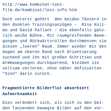
http://www.kombinat-tanz-
film.de/kombinat/lost-info.htm
Doch vor­erst gehört den bei­den Tän­zern in
den dunk­len Trai­nings­an­zü­gen – Risa Koji­
ma und David Pal­lant – die eben­falls gänz­
lich wei­ße Büh­ne. Mit raum­grei­fen­den Bewe­
gun­gen und Rück­wärts­rol­len durch­mes­sen sie
die­sen „lee­ren“ Raum. Immer wie­der mit den
Augen am obe­ren Rand nach Ori­en­tie­rung
suchend und ihn mit gro­ßen Schrit­ten und
Arm­be­we­gun­gen durch­que­rend, blei­ben sie
selt­sam ver­lo­ren, ohne näher defi­nier­ten
"Sinn" dar­in zurück.
Fragmentierte Bilderflut absorbiert
Aufmerksamkeit
Dies ver­än­dert sich, als sich zu den bei­
den Tan­zen­den beweg­te Bil­der auf den vor­