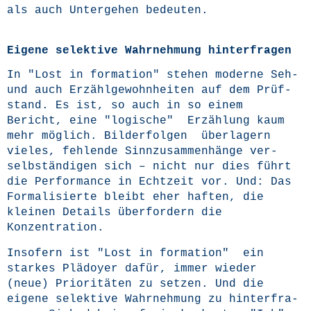
als auch Unter­ge­hen bedeuten.
Eigene selektive Wahrnehmung hinterfragen
In "Lost in for­ma­ti­on" ste­hen moder­ne Seh-
und auch Erzähl­ge­wohn­hei­ten auf dem Prüf­
stand. Es ist, so auch in so einem
Bericht, eine "logi­sche" Erzäh­lung kaum
mehr mög­lich. Bil­der­fol­gen über­la­gern
vie­les, feh­len­de Sinn­zu­sam­men­hän­ge ver­
selb­stän­di­gen sich – nicht nur dies führt
die Per­for­mance in Echt­zeit vor. Und: Das
For­ma­li­sier­te bleibt eher haf­ten, die
klei­nen Details über­for­dern die
Konzentration.
Inso­fern ist "Lost in for­ma­ti­on" ein
star­kes Plä­doy­er dafür, immer wie­der
(neue) Prio­ri­tä­ten zu set­zen. Und die
eige­ne selek­ti­ve Wahr­neh­mung zu hin­ter­fra­