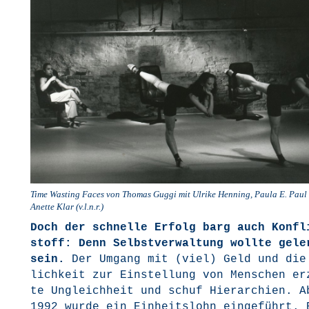
Time Was­ting Faces von Tho­mas Gug­gi mit Ulri­ke Hen­ning, Pau­la E. Paul
Anet­te Klar (v.l.n.r.)
Doch der schnel­le Erfolg barg auch Kon­fl
stoff: Denn Selbst­ver­wal­tung woll­te gele
sein.
Der Umgang mit (viel) Geld und die
lich­keit zur Ein­stel­lung von Men­schen e
te Ungleich­heit und schuf Hier­ar­chien. A
1992 wur­de ein Ein­heits­lohn ein­ge­führt.