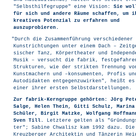
"Selbst­hil­fe­grup­pe" eine Visi­on:
Sie woll
für sich und ande­re Räu­me schaf­fen, um i
krea­ti­ves Poten­zi­al zu erfah­ren und
auszuprobieren.
"
Durch die Zusam­men­füh­rung ver­schie­de­ner
Kunst­rich­tun­gen unter einem Dach – Zeit­g
si­scher Tanz, Kör­per­thea­ter und Inde­pen­
Musik – ver­sucht die fabrik, fest­ge­fah­re­
Struk­tu­ren, wie der strik­ten Tren­nung vo
Kunst­ma­chern und –kon­su­men­ten, Pro­fis un
Auto­di­dak­ten ent­ge­gen­zu­wir­ken", heißt e
einer ihrer ers­ten Selbstdarstellungen.
Zur fabrik-Kern­grup­pe gehör­ten: Jörg Pet
Sal­ge, Helen Thein, Git­ti Schulz, Mari­na
Schü­ler, Bir­git Matz­ke, Wolf­gang Hoff­ma
Sven Till.
Letz­te­re gel­ten als "Grün­dung
ter"; Sabi­ne Chwa­lisz kam 1992 dazu. Die
Kreuz­ber­ger Archi­tek­tin und Tän­ze­rin Hei­