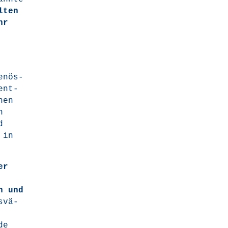
­ten
hr
e­nös­
dent-
nen
n
d
s in
er
nn und
s­vä­
de