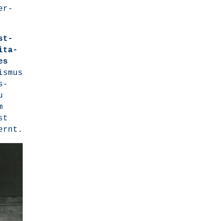
er­
st­
i­ta­
es
s­mus
s­
u
m
st
fernt.