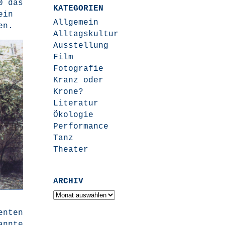
90 das
KATEGORIEN
ein
Allgemein
ben.
Alltagskultur
Ausstellung
Film
Fotografie
Kranz oder
Krone?
Literatur
Ökologie
Performance
Tanz
Theater
ARCHIV
Archiv
en­ten
ann­te