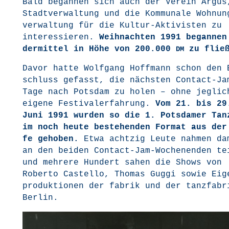
Bald began­nen sich auch der Ver­ein Argus
Stadt­ver­wal­tung und die Kom­mu­na­le Woh­nu
ver­wal­tung für die Kul­tur-Akti­vis­ten zu
inter­es­sie­ren.
Weih­nach­ten 1991 began­ne
der­mit­tel in Höhe von 200.000
zu fließ
DM
Davor hat­te Wolf­gang Hoff­mann schon den 
schluss gefasst, die nächs­ten Cont­act-Ja
Tage nach Pots­dam zu holen – ohne jeg­li­c
eige­ne Fes­ti­val­er­fah­rung.
Vom 21. bis 29
Juni 1991 wur­den so die 1. Pots­da­mer Tanz
im noch heu­te bestehen­den For­mat aus der
fe geho­ben.
Etwa acht­zig Leu­te nah­men da
an den bei­den Cont­act-Jam-Wochen­en­den te
und meh­re­re Hun­dert sahen die Shows von
Rober­to Cas­tel­lo, Tho­mas Gug­gi sowie Eig
pro­duk­tio­nen der fabrik und der tanz­fa­br
Berlin.