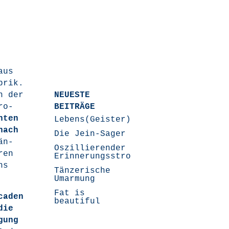
aus
abrik.
in der
NEUESTE
ro­
BEITRÄGE
­ten
Lebens(Geister)Geschichten
nach
Die Jein-Sager
än­
Oszillierender
ren
Erinnerungsstrom
ns
Tänzerische
Umarmung
Fat is
ca­den
beautiful
die
­gung