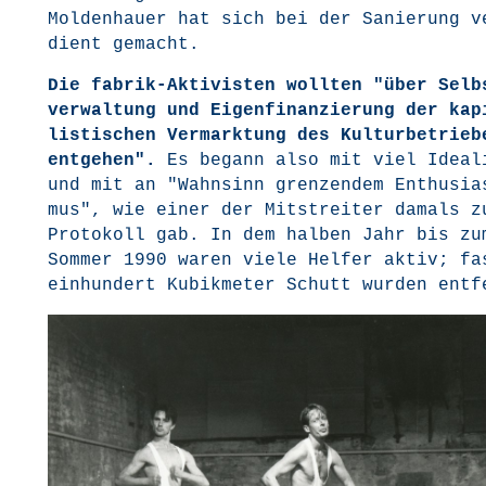
Mol­den­hau­er hat sich bei der Sanie­rung v
dient gemacht.
Die fabrik-Akti­vis­ten woll­ten "über Selb
ver­wal­tung und Eigen­fi­nan­zie­rung der kap
lis­ti­schen Ver­mark­tung des Kul­tur­be­trie­b
ent­ge­hen".
Es begann also mit viel Idea­li
und mit an "Wahn­sinn gren­zen­dem Enthu­si­a
mus", wie einer der Mit­strei­ter damals z
Pro­to­koll gab. In dem hal­ben Jahr bis zu
Som­mer 1990 waren vie­le Hel­fer aktiv; fa
ein­hun­dert Kubik­me­ter Schutt wur­den ent