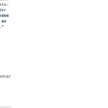
o­to­
der
­dem
 an
."
entar