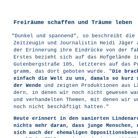
Freiräume schaffen und Träume leben
"
Dun­kel und span­nend", so beschreibt die
Zeit­zeu­gin und Jour­na­lis­tin Hei­di Jäger 
der Erin­ne­rung ihre Ein­drü­cke von der f
Ers­tes bezieht sich auf das Hof­ge­län­de 
Guten­berg­stra­ße 105, letz­te­res auf das P
gramm, das dort gebo­ten wur­de. "
Die brach
ein­fach die Welt zu uns, damals so kurz 
der Wen­de
und zeig­ten Pro­duk­tio­nen aus L
dern, in denen wir noch nicht gewe­sen wa
und ver­han­del­ten The­men, mit denen wir u
noch nicht beschäf­tigt hatten."
Heu­te erin­nert in den sanier­ten Lin­den­ar­
nichts mehr dar­an, dass jun­ge Men­schen, 
sich auch der ehe­ma­li­gen Oppo­si­ti­ons­be­we