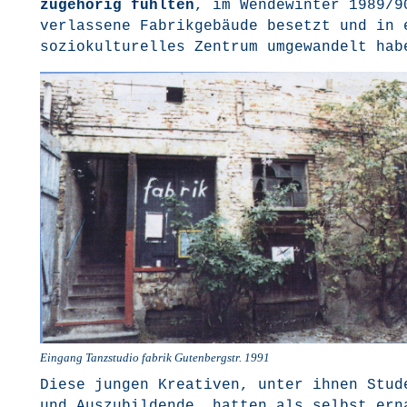
zuge­hö­rig fühl­ten
, im Wen­de­win­ter 1989/
ver­las­se­ne Fabrik­ge­bäu­de besetzt und in 
sozio­kul­tu­rel­les Zen­trum umge­wan­delt ha
Ein­gang Tanz­stu­dio fabrik Guten­berg­str. 1991
Die­se jun­gen Krea­ti­ven, unter ihnen Stu­d
und Aus­zu­bil­den­de, hat­ten als selbst ern