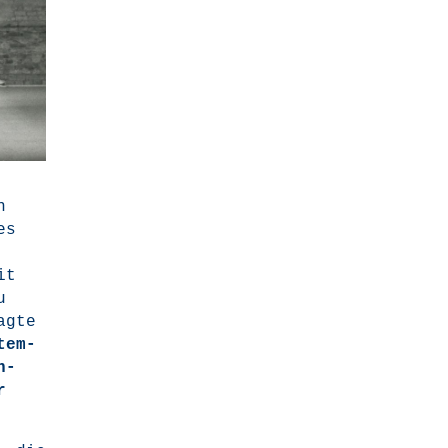
n
es
it
u
g­te
tem­
n­
r