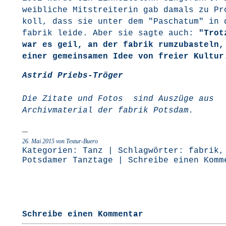
weib­li­che Mit­strei­te­rin gab damals zu Pr
koll, dass sie unter dem "Pascha­tum" in 
fabrik lei­de. Aber sie sag­te auch:
"Trotz
war es geil, an der fabrik rum­zu­bas­teln,
einer gemein­sa­men Idee von frei­er Kultur
Astrid Priebs-Trö­ger
Die Zita­te und Fotos sind Aus­zü­ge aus
Archiv­ma­te­ri­al der fabrik Potsdam.
26. Mai 2015 von Textur-Buero
Kategorien:
Tanz
| Schlagwörter:
fabrik
,
Potsdamer Tanztage
|
Schreibe einen Komm
Schreibe einen Kommentar