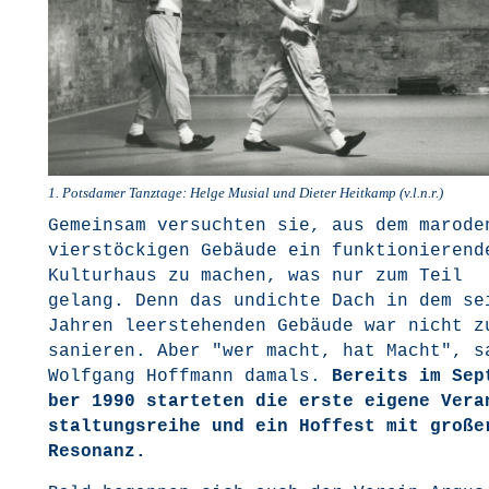
1. Pots­da­mer Tanz­ta­ge: Hel­ge Musi­al und Die­ter Heit­kamp (v.l.n.r.)
Gemein­sam ver­such­ten sie, aus dem maro­de
vier­stö­cki­gen Gebäu­de ein funk­tio­nie­ren­d
Kul­tur­haus zu machen, was nur zum Teil
gelang. Denn das undich­te Dach in dem se
Jah­ren leer­ste­hen­den Gebäu­de war nicht z
sanie­ren. Aber "wer macht, hat Macht", sa
Wolf­gang Hoff­mann damals.
Bereits im Sep­
ber 1990 star­te­ten die ers­te eige­ne Ver­a
stal­tungs­rei­he und ein Hof­fest mit gro­ße
Resonanz.