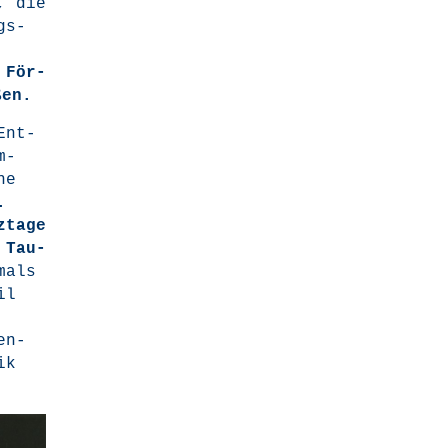
, die
ngs-
n För­
en.
Ent­
m-
he
.
­ta­ge
 Tau­
mals
il
en­
ik