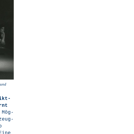
 und
ikt­
rnt
 Mög­
rzeug­
b
 Eine