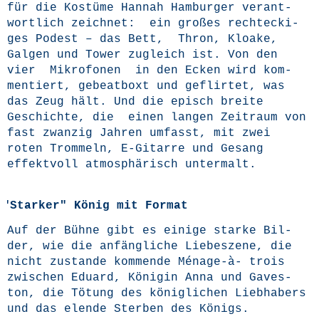
für die Kos­tü­me Han­nah Ham­bur­ger ver­ant­
wort­lich zeich­net: ein gro­ßes recht­ecki­
ges Podest – das Bett, Thron, Kloa­ke,
Gal­gen und Tower zugleich ist. Von den
vier Mikro­fo­nen in den Ecken wird kom­
men­tiert, gebeat­boxt und geflir­tet, was
das Zeug hält. Und die episch brei­te
Geschich­te, die einen lan­gen Zeit­raum von
fast zwan­zig Jah­ren umfasst, mit zwei
roten Trom­meln, E‑Gitarre und Gesang
effekt­voll atmo­sphä­risch untermalt.
"
Starker" König mit Format
Auf der Büh­ne gibt es eini­ge star­ke Bil­
der, wie die anfäng­li­che Lie­bes­ze­ne, die
nicht zustan­de kom­men­de Ména­ge-à- trois
zwi­schen Edu­ard, Köni­gin Anna und Gaves­
ton, die Tötung des könig­li­chen Lieb­ha­bers
und das elen­de Ster­ben des Königs.