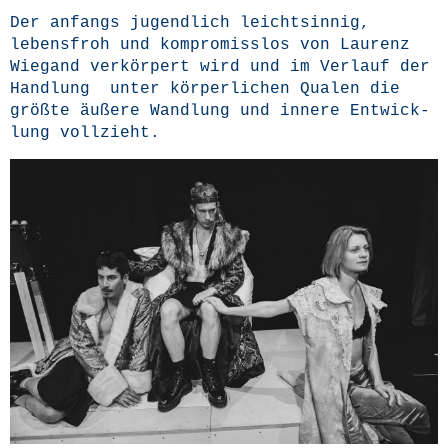
Der anfangs jugend­lich leicht­sin­nig,
lebens­froh und kom­pro­miss­los von Lau­renz
Wie­gand ver­kör­pert wird und im Ver­lauf der
Hand­lung unter kör­per­li­chen Qua­len die
größ­te äuße­re Wand­lung und inne­re Ent­wick­
lung vollzieht.