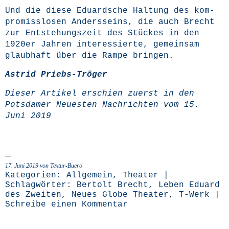
Und die die­se Edu­ard­sche Hal­tung des kom­
pro­miss­lo­sen Anders­seins, die auch Brecht
zur Ent­ste­hungs­zeit des Stü­ckes in den
1920er Jah­ren inter­es­sier­te, gemein­sam
glaub­haft über die Ram­pe bringen.
Astrid Priebs-Trö­ger
Die­ser Arti­kel erschien zuerst in den
Pots­da­mer Neu­es­ten Nach­rich­ten
vom 15.
Juni 2019
17. Juni 2019 von Textur-Buero
Kategorien:
Allgemein
,
Theater
|
Schlagwörter:
Bertolt Brecht
,
Leben Eduard
des Zweiten
,
Neues Globe Theater
,
T-Werk
|
Schreibe einen Kommentar