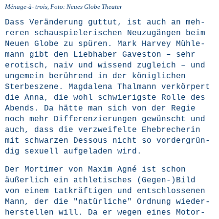
Ména­ge-à- trois, Foto: Neu­es Glo­be Theater
Dass Ver­än­de­rung gut­tut, ist auch an meh­
re­ren schau­spie­le­ri­schen Neu­zu­gän­gen beim
Neu­en Glo­be zu spü­ren. Mark Har­vey Müh­le­
mann gibt den Lieb­ha­ber Gaves­ton – sehr
ero­tisch, naiv und wis­send zugleich – und
unge­mein berüh­rend in der könig­li­chen
Ster­be­sze­ne. Mag­da­le­na Thal­mann ver­kör­pert
die Anna, die wohl schwie­rigs­te Rol­le des
Abends. Da hät­te man sich von der Regie
noch mehr Dif­fe­ren­zie­run­gen gewünscht und
auch, dass die ver­zwei­fel­te Ehe­bre­che­rin
mit schwar­zen Des­sous nicht so vor­der­grün­
dig sexu­ell auf­ge­la­den wird.
Der Mor­ti­mer von Maxim Agné ist schon
äußer­lich ein ath­le­ti­sches (Gegen-)Bild
von einem tat­kräf­ti­gen und ent­schlos­se­nen
Mann, der die "natür­li­che" Ord­nung wie­der­
her­stel­len will. Da er wegen eines Motor­