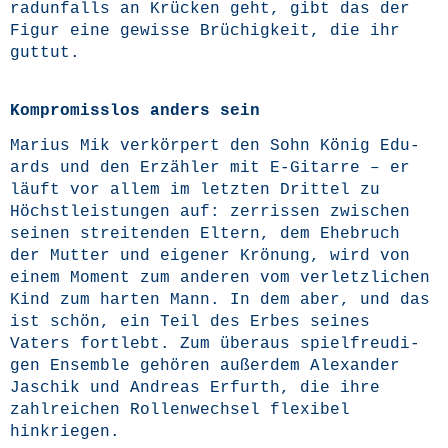
rad­un­falls an Krü­cken geht, gibt das der
Figur eine gewis­se Brü­chig­keit, die ihr
guttut.
Kompromisslos anders sein
Mari­us Mik ver­kör­pert den Sohn König Edu­
ards und den Erzäh­ler mit E‑Gitarre – er
läuft vor allem im letz­ten Drit­tel zu
Höchst­leis­tun­gen auf: zer­ris­sen zwi­schen
sei­nen strei­ten­den Eltern, dem Ehe­bruch
der Mut­ter und eige­ner Krö­nung, wird von
einem Moment zum ande­ren vom ver­letz­li­chen
Kind zum har­ten Mann. In dem aber, und das
ist schön, ein Teil des Erbes sei­nes
Vaters fort­lebt. Zum über­aus spiel­freu­di­
gen Ensem­ble gehö­ren außer­dem Alex­an­der
Jaschik und Andre­as Erfurth, die ihre
zahl­rei­chen Rol­len­wech­sel fle­xi­bel
hinkriegen.