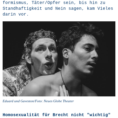
for­mis­mus, Täter/Opfer sein, bis hin zu
Stand­haf­tig­keit und Nein sagen, kam Vie­les
dar­in vor.
Edu­ard und Gaveston/Foto: Neu­es Glo­be Theater
Homosexualität für Brecht nicht "wichtig"