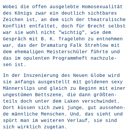
Wobei die offen aus­ge­leb­te Homo­se­xua­li­tät
des Königs zwar ein deut­lich sicht­ba­res
Zei­chen ist, an dem sich der thea­tra­li­sche
Kon­flikt ent­fal­tet, doch für Brecht selbst
war sie wohl nicht "wich­tig", wie dem
Gespräch mit B. K. Trage­lehn zu ent­neh­men
war, das der Dra­ma­turg Falk Streh­low mit
dem ehe­ma­li­gen Meis­ter­schü­ler führ­te und
das im opu­len­ten Pro­gramm­heft nach­zu­le­
sen ist.
In der Insze­nie­rung des Neu­en Glo­be wird
sie anfangs aus­ge­stellt mit gol­de­nen sexy
Män­ner­slips und gleich zu Beginn mit einer
unge­stü­men Bett­sze­ne, die dann größ­ten­
teils doch unter dem Laken ver­schwin­det.
Dort küs­sen sich zwei jun­ge, gut aus­se­hen­
de männ­li­che Men­schen. Und, das sieht und
spürt man im wei­te­ren Ver­lauf, sie sind
sich wirk­lich zugetan.