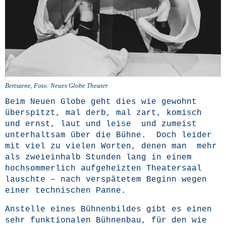
Bett­sze­ne, Foto: Neu­es Glo­be Theater
Beim Neu­en Glo­be geht dies wie gewohnt
über­spitzt, mal derb, mal zart, komisch
und ernst, laut und lei­se und zumeist
unter­halt­sam über die Büh­ne. Doch lei­der
mit viel zu vie­len Wor­ten, denen man mehr
als zwei­ein­halb Stun­den lang in einem
hoch­som­mer­lich auf­ge­heiz­ten Thea­ter­saal
lausch­te – nach ver­spä­te­tem Beginn wegen
einer tech­ni­schen Panne.
Anstel­le eines Büh­nen­bil­des gibt es einen
sehr funk­tio­na­len Büh­nen­bau, für den wie