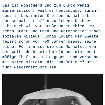
Das ist wohl­tu­end und zum Glück wenig
manie­ris­tisch, weil es heut­zu­ta­ge, zumin­
dest in bestimm­ten Krei­sen nor­mal ist,
Homo­se­xua­li­tät offen zu leben. Doch es
gibt nach wie vor gro­ße Unter­schie­de zwi­
schen Stadt und Land und unter­schied­li­chen
sozia­len Milieus. König Edu­ard der Zwei­te
fei­ert schon vor 700 Jah­ren die­se, sei­ne
Lie­be. Für ihn ist sie das Nor­mals­te von
der Welt, doch sein Umfeld und die recht­
mä­ßi­ge Ehe­frau sind dage­gen. Und ver­su­chen
mit allen Mit­teln, die "natür­li­che" Ord­
nung wiederherzustellen.