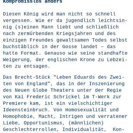
Kompromisslos anders
Die­sen König wird man nicht so schnell
ver­ges­sen. Wie er da jugend­lich leicht­sin­
nig (s)einen Mann liebt und schließ­lich
nach zer­mür­ben­den Kriegs­jah­ren und des
ein­zi­gen Freun­des gewalt­sa­men Todes selbst
buch­stäb­lich in der Gos­se lan­det – das
hat­te For­mat. Genau­so wie sei­ne stand­haf­te
Wei­ge­rung, der eng­li­schen Kro­ne zu Leb­zei­
ten zu entsagen.
Das Brecht-Stück "Leben Edu­ards des Zwei­
ten von Eng­land", das in der Insze­nie­rung
des Neu­en Glo­be Thea­ters unter der Regie
von Kai Fre­de­ric Schri­ckel im T‑Werk zur
Pre­mie­re kam, ist ein viel­schich­ti­ger
Ideen­stein­bruch. Von Homo­se­xua­li­tät und
Homo­pho­bie, Macht, Intri­gen und ver­ra­te­ner
Lie­be, Oppor­tu­nis­mus, (männ­li­chen)
Geschlech­ter­rol­len, Indi­vi­dua­li­tät, Kon­