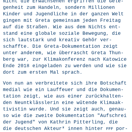
Nicht die Erwach­se­nen ergrif­fen die Gele­
gen­heit zum Han­deln, son­dern Mil­lio­nen
Kin­der und Jugend­li­che in der gan­zen Welt
gin­gen mit Gre­ta gemein­sam jeden Frei­tag
auf die Stra­ßen. Wie aus dem Nichts ent­
stand eine glo­ba­le sozia­le Bewe­gung, die
sich laut­stark und krea­tiv Gehör ver­
schaff­te. Die Gre­ta-Doku­men­ta­ti­on zeigt
unter ande­rem, wie über­rascht Gre­ta Thun­
berg war, zur Kli­ma­kon­fe­renz nach Katow­ice
Ende 2018 ein­ge­la­den zu wer­den und wie sie
dort zum ers­ten Mal sprach.
Von nun an ver­brei­te­te sich ihre Bot­schaft
medi­al wie ein Lauf­feu­er und die Doku­men­
ta­ti­on zeigt, wie aus einer zurück­hal­ten­
den Neunt­kläss­le­rin eine wüten­de Kli­ma­ak­
ti­vis­tin wur­de. Und sie zeigt auch, genau­
so wie die zwei­te Doku­men­ta­ti­on "Auf­schrei
der Jugend" von Kath­rin Pit­ter­ling, die
die deut­schen Akteur* innen hin­ter
por­
FFF