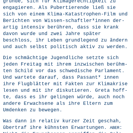
grün­de, sich für Kli­ma­ge­rech­tig­keit zu
enga­gie­ren. Als Puber­tie­ren­de ließ sie
sich von einem Kli­ma-Kata­stro­phen-Film und
Berich­ten von Wissen-schaftler*innen der­
ar­tig inten­siv berüh­ren, dass sie krank
davon wur­de und zwei Jah­re spä­ter
beschloss, ihr Leben grund­le­gend zu ändern
und auch selbst poli­tisch aktiv zu werden.
Die schmäch­ti­ge Jugend­li­che setz­te sich
jeden Frei­tag mit ihrem inzwi­schen berühm­
ten Schild vor das schwe­di­sche Par­la­ment.
Und war­te­te dar­auf, dass Pas­sant* innen
ihre Flug­blät­ter mit Fak­ten zur Kli­ma­kri­se
lesen und mit ihr dis­ku­tie­ren. Gre­ta hoff­
te, dass es ihr gelin­gen wür­de, auch noch
ande­re Erwach­se­ne als ihre Eltern zum
Umden­ken zu bewegen.
Was dann in rela­tiv kur­zer Zeit geschah,
über­traf ihre kühns­ten Erwar­tun­gen.
:
ABER