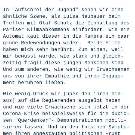
In "Auf­schrei der Jugend" sehen wir eine
ähn­li­che Sze­ne, als Lui­sa Neu­bau­er beim
Tref­fen mit Olaf Scholz die Ein­hal­tung des
Pari­ser Kli­ma­ab­kom­mens ein­for­dert. Wie ein
Auto­mat käut die­ser in die Kame­ra ein paar
grü­ne Rede­wen­dun­gen wider. Bei­de Fil­me
haben mich sehr berührt. Zum einen, weil
mir bewusst wur­de, wie stark und gleich­
zei­tig fra­gil die­se jun­gen Men­schen sind.
Und zum ande­ren, wie wenig wir Erwach­se­nen
uns von ihrer Empa­thie und ihrem Enga­ge­
ment berüh­ren ließen.
Wie wenig Druck wir (über den ihren hin­
aus) auf die Regie­ren­den aus­ge­übt haben
und wie vie­le Erwach­se­ne sich jetzt in der
Coro­na-Kri­se bei­spiels­wei­se für die dubio­
sen "Quer­den­ker"- Demons­tra­tio­nen mobi­li­
sie­ren las­sen. Und an den fal­schen Sym­pto­
men ihren ange­stau­ten poli­ti­schen Frust