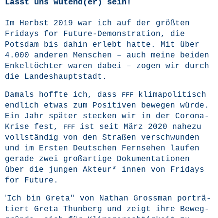
Lasst uns wütend(er) sein!
Im Herbst 2019 war ich auf der größ­ten
Fri­days for Future-Demons­tra­ti­on, die
Pots­dam bis dahin erlebt hat­te. Mit über
4.000 ande­ren Men­schen – auch mei­ne bei­den
Enkel­töch­ter waren dabei – zogen wir durch
die Landeshauptstadt.
Damals hoff­te ich, dass
kli­ma­po­li­tisch
FFF
end­lich etwas zum Posi­ti­ven bewe­gen wür­de.
Ein Jahr spä­ter ste­cken wir in der Coro­na-
Kri­se fest,
ist seit März 2020 nahe­zu
FFF
voll­stän­dig von den Stra­ßen ver­schwun­den
und im Ers­ten Deut­schen Fern­se­hen lau­fen
gera­de zwei groß­ar­ti­ge Doku­men­ta­tio­nen
über die jun­gen Akteur* innen von Fri­days
for Future.
"
Ich bin Gre­ta" von Nathan Gross­man por­trä­
tiert Gre­ta Thun­berg und zeigt ihre Beweg­