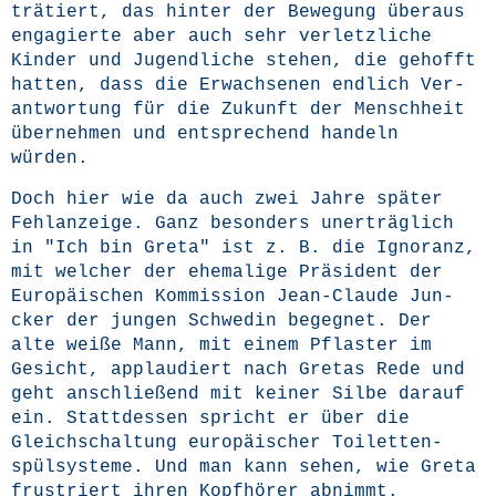
trä­tiert, das hin­ter der Bewe­gung über­aus
enga­gier­te aber auch sehr ver­letz­li­che
Kin­der und Jugend­li­che ste­hen, die gehofft
hat­ten, dass die Erwach­se­nen end­lich Ver­
ant­wor­tung für die Zukunft der Mensch­heit
über­neh­men und ent­spre­chend han­deln
würden.
Doch hier wie da auch zwei Jah­re spä­ter
Fehl­an­zei­ge. Ganz beson­ders uner­träg­lich
in "Ich bin Gre­ta" ist z. B. die Igno­ranz,
mit wel­cher der ehe­ma­li­ge Prä­si­dent der
Euro­päi­schen Kom­mis­si­on Jean-Clau­de Jun­
cker der jun­gen Schwe­din begeg­net. Der
alte wei­ße Mann, mit einem Pflas­ter im
Gesicht, applau­diert nach Gre­tas Rede und
geht anschlie­ßend mit kei­ner Sil­be dar­auf
ein. Statt­des­sen spricht er über die
Gleich­schal­tung euro­päi­scher Toi­let­ten­
spül­sys­te­me. Und man kann sehen, wie Gre­ta
frus­triert ihren Kopf­hö­rer abnimmt.