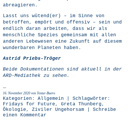
abreagieren.
Lasst uns wütend(er) – im Sin­ne von
betrof­fen, empört und offen­siv – sein und
end­lich dar­an arbei­ten, dass wir als
mensch­li­che Spe­zi­es gemein­sam mit allen
ande­ren Lebe­we­sen eine Zukunft auf die­sem
wun­der­ba­ren Pla­ne­ten haben.
Astrid Priebs-Trö­ger
Bei­de Doku­men­ta­tio­nen sind aktu­ell in der
ARD-Media­thek zu sehen.
16. November 2020 von Textur-Buero
Kategorien:
Allgemein
| Schlagwörter:
Fridays for Future
,
Greta Thunberg
,
Ökologie
,
Ziviler Ungehorsam
|
Schreibe
einen Kommentar