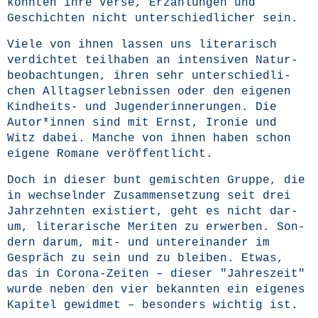
könn­ten ihre Ver­se, Erzäh­lun­gen und
Geschich­ten nicht unter­schied­li­cher sein.
Vie­le von ihnen las­sen uns lite­ra­risch
ver­dich­tet teil­ha­ben an inten­si­ven Natur­
be­ob­ach­tun­gen, ihren sehr unter­schied­li­
chen All­tags­er­leb­nis­sen oder den eige­nen
Kind­heits- und Jugend­er­in­ne­run­gen. Die
Autor*innen sind mit Ernst, Iro­nie und
Witz dabei. Man­che von ihnen haben schon
eige­ne Roma­ne veröffentlicht.
Doch in die­ser bunt gemisch­ten Grup­pe, die
in wech­seln­der Zusam­men­set­zung seit drei
Jahr­zehn­ten exis­tiert, geht es nicht dar­
um, lite­ra­ri­sche Meri­ten zu erwer­ben. Son­
dern dar­um, mit- und unter­ein­an­der im
Gespräch zu sein und zu blei­ben. Etwas,
das in Coro­na-Zei­ten – die­ser "Jah­res­zeit"
wur­de neben den vier bekann­ten ein eige­nes
Kapi­tel gewid­met – beson­ders wich­tig ist.