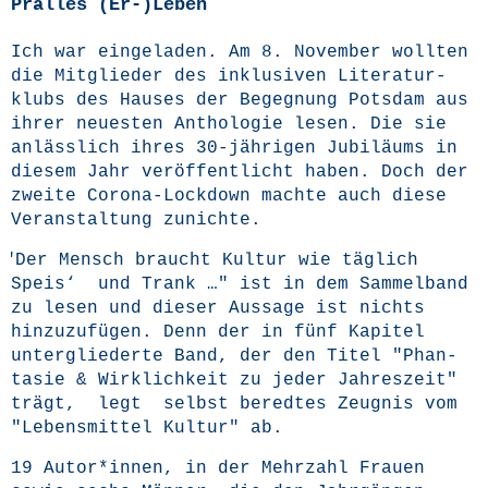
Pralles (Er-)Leben
Ich war ein­ge­la­den. Am 8. Novem­ber woll­ten
die Mit­glie­der des inklu­si­ven Lite­ra­tur­
klubs des Hau­ses der Begeg­nung Pots­dam aus
ihrer neu­es­ten Antho­lo­gie lesen. Die sie
anläss­lich ihres 30-jäh­ri­gen Jubi­lä­ums in
die­sem Jahr ver­öf­fent­licht haben. Doch der
zwei­te Coro­na-Lock­down mach­te auch die­se
Ver­an­stal­tung zunichte.
"
Der Mensch braucht Kul­tur wie täg­lich
Speis‘ und Trank …" ist in dem Sam­mel­band
zu lesen und die­ser Aus­sa­ge ist nichts
hin­zu­zu­fü­gen. Denn der in fünf Kapi­tel
unter­glie­der­te Band, der den Titel "Phan­
ta­sie & Wirk­lich­keit zu jeder Jah­res­zeit"
trägt, legt selbst bered­tes Zeug­nis vom
"Lebens­mit­tel Kul­tur" ab.
19 Autor*innen, in der Mehr­zahl Frau­en