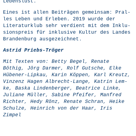
Lebenslust.
Eines ist allen Bei­trä­gen gemein­sam: Pral­
les Leben und Erle­ben. 2019 wur­de der
Lite­ra­tur­klub sehr ver­dient mit dem Inklu­
si­ons­preis für inklu­si­ve Kul­tur des Lan­des
Bran­den­burg ausgezeichnet.
Astrid Priebs-Trö­ger
Mit Tex­ten von: Bet­ty Begel, Rena­te
Böthig, Jörg Darm­er, Rolf Gut­sche, Elke
Hübe­ner-Lip­kau, Karin Köp­pen, Karl Kreutz,
Vin­zenz Hagen Albrecht-Lan­ge, Kat­rin Lem­
ke, Bas­ka Lin­den­ber­ger, Bea­tri­ce Lin­ke,
Julia­ne Mül­ler, Sabi­ne Pfei­fer, Man­fred
Rich­ter, Hedy Rönz, Rena­te Schran, Hei­ke
Schul­ze, Hein­rich von der Haar, Iris
Zimpel