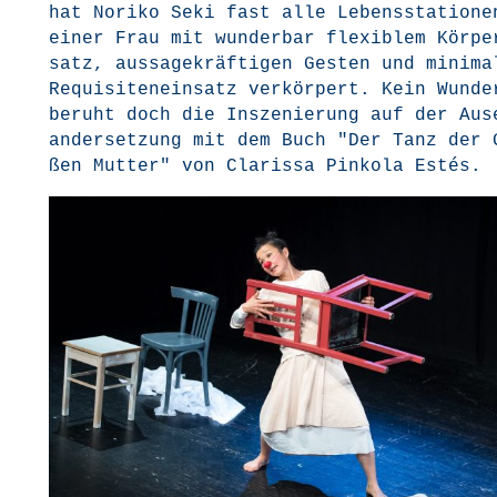
hat Nori­ko Seki fast alle Lebens­sta­tio­ne
einer Frau mit wun­der­bar fle­xi­blem Kör­pe
satz, aus­sa­ge­kräf­ti­gen Ges­ten und mini­ma
Requi­si­ten­ein­satz ver­kör­pert. Kein Wun­de
beruht doch die Insze­nie­rung auf der Aus­
an­der­set­zung mit dem Buch "Der Tanz der 
ßen Mut­ter" von Cla­ris­sa Pin­ko­la Estés.