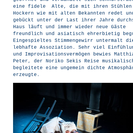
eine fide­le Alte, die mit ihren Stüh­len
Hockern wie mit alten Bekann­ten redet u
gebückt unter der Last ihrer Jah­re durch
Haus läuft und immer wie­der neue Gäs­te
freund­lich und asia­tisch ehr­erbie­tig be
Ein­ge­spiel­tes Stim­men­ge­wirr unter­malt di
leb­haf­te Asso­zia­ti­on. Sehr viel Ein­füh­l
und Impro­vi­sa­ti­ons­ver­mö­gen bewies Mat­thi­
Peter, der Nori­ko Sekis Rei­se musi­ka­lisc
beglei­te­te eine unge­mein dich­te Atmo­sphä­
erzeugte.