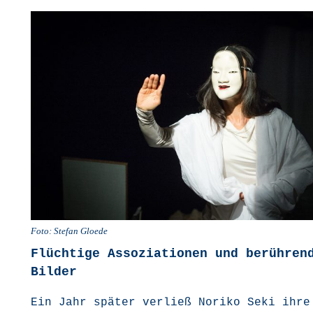
Foto: Ste­fan Gloede
Flüchtige Assoziationen und berühren
Bilder
Ein Jahr spä­ter ver­ließ Nori­ko Seki ihre