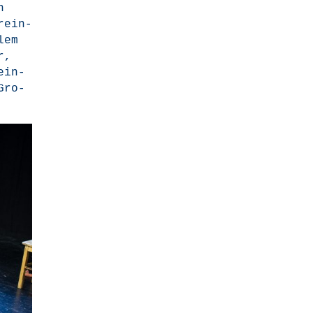
n
r­ein­
­lem
r,
ein­
Gro­