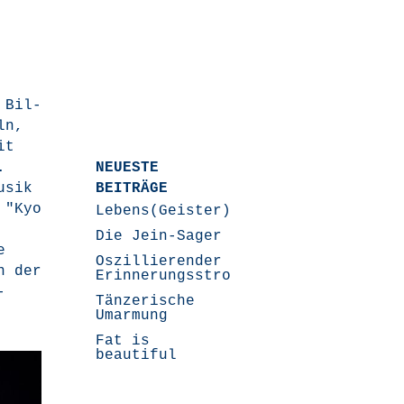
 Bil­
ln,
it
.
NEUESTE
Musik
BEITRÄGE
. "Kyo
Lebens(Geister)Geschichten
Die Jein-Sager
e
Oszillierender
in der
Erinnerungsstrom
­
Tänzerische
Umarmung
Fat is
beautiful