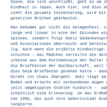
Sze­ne, die sich anschließt, geht es um i
Kind­heit in Japan. Auch hier, und dies d
zieht die gesam­te Insze­nie­rung, wird mit
gesetz­ten Brü­chen gearbeitet.
Man bekommt gar nicht die Gele­gen­heit, s
lan­ge und line­ar in eine der Epi­so­den ei
spin­nen, son­dern folgt Sekis Gedan­ken­spr
und Asso­zia­tio­nen über­rascht und bereit­w
lig. Auch wenn die erzähl­te Kind­heits­ge­
schich­te – das Mäd­chen ver­teil­te die Gel
schei­ne aus dem Porte­mon­naie der Mut­ter 
die Brief­käs­ten der Nach­bar­schaft, weil 
dies beim Brief­bo­ten gese­hen hat­te – dan
direkt ins Cha­os über­geht. Seki liegt am
Boden und kriecht mit ver­bun­de­nen Augen 
jetzt umge­kipp­ten Stüh­len hin­durch – wa
schein­lich eine Erin­ne­rung an das Erd­be­
von 1995, das auch ihre Geburts­stadt Osa­
tangierte.