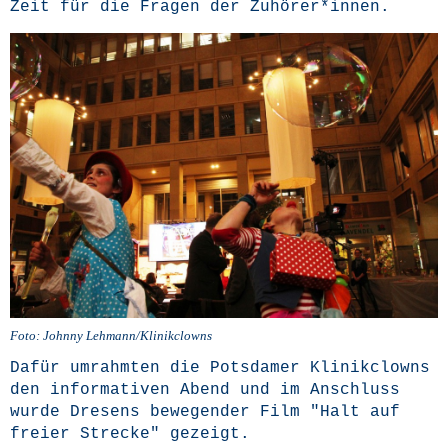
Zeit für die Fra­gen der Zuhörer*innen.
Foto: John­ny Lehmann/Klinikclowns
Dafür umrahm­ten die Pots­da­mer Kli­nik­clowns
den infor­ma­ti­ven Abend und im Anschluss
wur­de Dre­sens bewe­gen­der Film "Halt auf
frei­er Stre­cke" gezeigt.