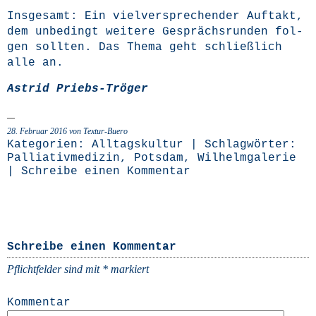
Ins­ge­samt: Ein viel­ver­spre­chen­der Auf­takt,
dem unbe­dingt wei­te­re Gesprächs­run­den fol­
gen soll­ten. Das The­ma geht schließ­lich
alle an.
Astrid Priebs-Trö­ger
28. Februar 2016 von Textur-Buero
Kategorien:
Alltagskultur
| Schlagwörter:
Palliativmedizin
,
Potsdam
,
Wilhelmgalerie
|
Schreibe einen Kommentar
Schreibe einen Kommentar
Pflichtfelder sind mit
*
markiert
Kommentar