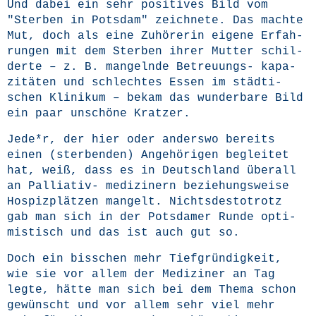
Und dabei ein sehr posi­ti­ves Bild vom
"Ster­ben in Pots­dam" zeich­ne­te. Das mach­te
Mut, doch als eine Zuhö­re­rin eige­ne Erfah­
run­gen mit dem Ster­ben ihrer Mut­ter schil­
der­te – z. B. man­geln­de Betreu­ungs- kapa­
zi­tä­ten und schlech­tes Essen im städ­ti­
schen Kli­ni­kum – bekam das wun­der­ba­re Bild
ein paar unschö­ne Kratzer.
Jede*r, der hier oder anders­wo bereits
einen (ster­ben­den) Ange­hö­ri­gen beglei­tet
hat, weiß, dass es in Deutsch­land über­all
an Pal­lia­tiv- medi­zi­nern bezie­hungs­wei­se
Hos­piz­plät­zen man­gelt. Nichts­des­to­trotz
gab man sich in der Pots­da­mer Run­de opti­
mis­tisch und das ist auch gut so.
Doch ein biss­chen mehr Tief­grün­dig­keit,
wie sie vor allem der Medi­zi­ner an Tag
leg­te, hät­te man sich bei dem The­ma schon
gewünscht und vor allem sehr viel mehr