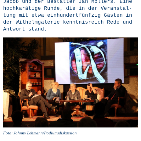
Jacob und der Bestat­ter Jan Möl­lers. Eine
hoch­ka­rä­ti­ge Run­de, die in der Ver­an­stal­
tung mit etwa ein­hun­dert­fünf­zig Gäs­ten in
der Wil­helm­ga­le­rie kennt­nis­reich Rede und
Ant­wort stand.
Foto: John­ny Lehmann/Podiumsdiskussion