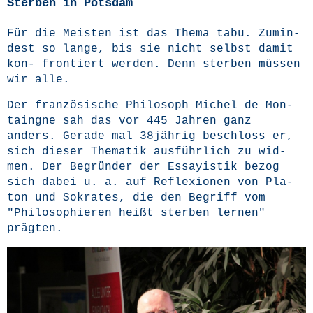
Sterben in Potsdam
Für die Meis­ten ist das The­ma tabu. Zumin­
dest so lan­ge, bis sie nicht selbst damit
kon- fron­tiert wer­den. Denn ster­ben müs­sen
wir alle.
Der fran­zö­si­sche Phi­lo­soph Michel de Mon­
taing­ne sah das vor 445 Jah­ren ganz
anders. Gera­de mal 38jährig beschloss er,
sich die­ser The­ma­tik aus­führ­lich zu wid­
men. Der Begrün­der der Essay­is­tik bezog
sich dabei u. a. auf Refle­xio­nen von Pla­
ton und Sokra­tes, die den Begriff vom
"Phi­lo­so­phie­ren heißt ster­ben ler­nen"
prägten.