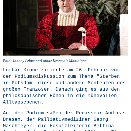
Foto: John­ny Lehmann/Lothar Kro­ne als Montaigne
Lothar Kro­ne zitier­te am 26. Febru­ar vor
der Podi­ums­dis­kus­si­on zum The­ma "Ster­ben
in Pots­dam" die­se und ande­re Sen­ten­zen des
gro­ßen Fran­zo­sen. Danach ging es aus den
phi­lo­so­phi­schen Höhen in die mühe­vol­len
Alltagsebenen.
Auf dem Podi­um saßen der Regis­seur Andre­as
Dre­sen, der Pal­lia­tiv­me­di­zi­ner Georg
Maschmey­er, die Hos­piz­lei­te­rin Bet­ti­na