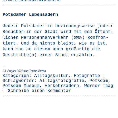
Archiv für
ALLTAGSFOTOGRAFIE
Potsdamer Lebensadern
Jede:r Potsdamer:in bezie­hungs­wei­se jede:r
Besucher:in der Stadt wird mit dem Öffent­
li­chen Per­so­nen­nah­ver­kehr (
) kon­fron­
ÖPNV
tiert. Und da nichts bleibt, wie es ist,
kann man an die­sem auch groß­ar­tig die
Geschichte(n) einer Stadt erzählen.
03. August 2023
von Textur-Buero
Kategorien:
Alltagskultur
,
Fotografie
|
Schlagwörter:
Alltagsfotografie
,
Potsdam
,
Potsdam Museum
,
Verkehrsadern
,
Werner Taag
|
Schreibe einen Kommentar