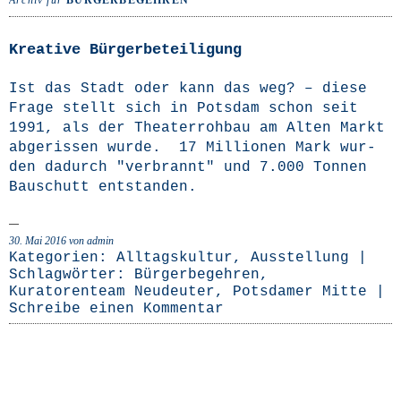
Archiv für
BÜRGERBEGEHREN
Kreative Bürgerbeteiligung
Ist das Stadt oder kann das weg? – die­se
Fra­ge stellt sich in Pots­dam schon seit
1991, als der Thea­ter­roh­bau am Alten Markt
abge­ris­sen wur­de. 17 Mil­lio­nen Mark wur­
den dadurch "ver­brannt" und 7.000 Ton­nen
Bau­schutt entstanden.
30. Mai 2016
von admin
Kategorien:
Alltagskultur
,
Ausstellung
|
Schlagwörter:
Bürgerbegehren
,
Kuratorenteam Neudeuter
,
Potsdamer Mitte
|
Schreibe einen Kommentar