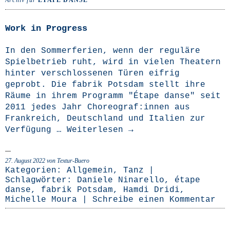
Archiv für
ÉTAPE DANSE
Work in Progress
In den Som­mer­fe­ri­en, wenn der regu­lä­re
Spiel­be­trieb ruht, wird in vie­len Thea­tern
hin­ter ver­schlos­se­nen Türen eif­rig
geprobt. Die fabrik Pots­dam stellt ihre
Räu­me in ihrem Pro­gramm "Étape dan­se" seit
2011 jedes Jahr Choreograf:innen aus
Frank­reich, Deutsch­land und Ita­li­en zur
Ver­fü­gung …
Wei­ter­le­sen
→
27. August 2022
von Textur-Buero
Kategorien:
Allgemein
,
Tanz
|
Schlagwörter:
Daniele Ninarello
,
étape
danse
,
fabrik Potsdam
,
Hamdi Dridi
,
Michelle Moura
|
Schreibe einen Kommentar