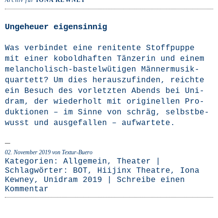
Archiv für
IONA KEWNEY
Ungeheuer eigensinnig
Was ver­bin­det eine reni­ten­te Stoff­pup­pe
mit einer kobold­haf­ten Tän­ze­rin und einem
melan­cho­­lisch-bas­­tel­­wü­­ti­­gen Män­ner­mu­sik­
quar­tett? Um dies her­aus­zu­fin­den, reich­te
ein Besuch des vor­letz­ten Abends bei Uni­
dram, der wie­der­holt mit ori­gi­nel­len Pro­
duk­tio­nen – im Sin­ne von schräg, selbst­be­
wusst und aus­ge­fal­len – aufwartete.
02. November 2019
von Textur-Buero
Kategorien:
Allgemein
,
Theater
|
Schlagwörter:
BOT
,
Hiijinx Theatre
,
Iona
Kewney
,
Unidram 2019
|
Schreibe einen
Kommentar