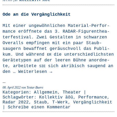
Archiv für
KOLLEKTIV ÄÖÜ
Ode an die Vergänglichkeit
Mit einer unge­wöhn­li­chen Mate­­ri­al-Per­­for­­
mance eröff­ne­te das 3. RADAR-Figu­­ren­­the­a­­
ter­­fes­­ti­­val. Zwei Gestal­ten in schwar­zen
Over­alls emp­fin­gen mit ein paar Staub­
saugern bewaff­net geräusch­voll das Publi­
kum. Und wäh­rend
die unter­schied­lichs­ten
ER
Gerä­te­ty­pen auf der lee­ren Büh­ne anord­ne­
te, arbei­te­te
sich akri­bisch sau­gend an
SIE
den …
Wei­ter­le­sen
→
08. April 2022
von Textur-Buero
Kategorien:
Allgemein
,
Theater
|
Schlagwörter:
Kollektiv äöü
,
Performance
,
Radar 2022
,
Staub
,
T-Werk
,
Vergänglichkeit
|
Schreibe einen Kommentar