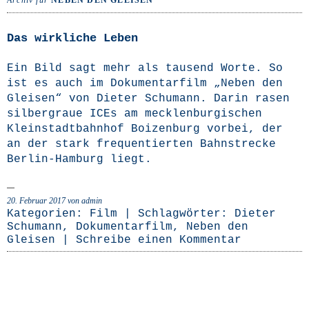
Archiv für
NEBEN DEN GLEISEN
Das wirkliche Leben
Ein Bild sagt mehr als tau­send Wor­te. So
ist es auch im Doku­men­tar­film „Neben den
Glei­sen“ von Die­ter Schu­mann. Dar­in rasen
sil­ber­graue ICEs am meck­len­bur­gi­schen
Klein­stadt­bahn­hof Boi­zen­burg vor­bei, der
an der stark fre­quen­tier­ten Bahn­stre­cke
Ber­­lin-Ham­­burg liegt.
20. Februar 2017
von admin
Kategorien:
Film
| Schlagwörter:
Dieter
Schumann
,
Dokumentarfilm
,
Neben den
Gleisen
|
Schreibe einen Kommentar