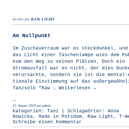
Archiv für
RAW LIGHT
Am Nullpunkt
Im Zuschau­er­raum war es stock­dun­kel, und
das Licht einer Taschen­lam­pe wies dem Pu
kum den Weg zu sei­nen Plät­zen. Doch ein
Strom­aus­fall war es nicht, der dies Dun­k
ver­ur­sach­te, son­dern sie ist die men­­tal-
tio­na­­le Ein­stim­mung auf das außer­ge­wöhn­l
Tanz­so­lo "Raw …
Wei­ter­le­sen
→
15. Januar 2019
von admin
Kategorien:
Tanz
| Schlagwörter:
Anna
Nowicka
,
Made in Potsdam
,
Raw Light
,
T-W
Schreibe einen Kommentar