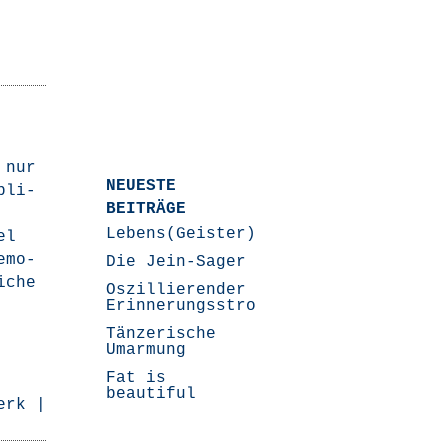
 nur
NEUESTE
bli­
BEITRÄGE
Lebens(Geister)Geschichten
el
emo­­
Die Jein-Sager
i­che
Oszillierender
Erinnerungsstrom
Tänzerische
Umarmung
Fat is
beautiful
erk
|