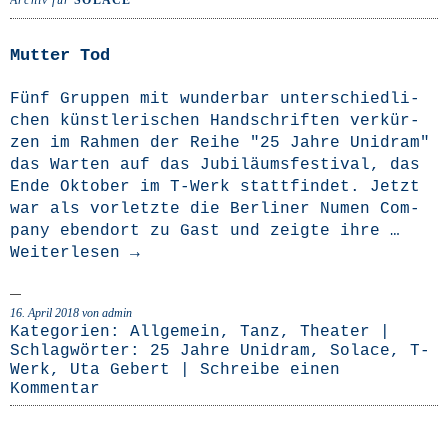
Archiv für
SOLACE
Mutter Tod
Fünf Grup­pen mit wun­der­bar unter­schied­li­
chen künst­le­ri­schen Hand­schrif­ten ver­kür­
zen im Rah­men der Rei­he "25 Jah­re Uni­dram"
das War­ten auf das Jubi­lä­ums­fes­ti­val, das
Ende Okto­ber im T‑Werk statt­fin­det. Jetzt
war als vor­letz­te die Ber­li­ner Numen Com­
pa­ny eben­dort zu Gast und zeig­te ihre …
Wei­ter­le­sen
→
16. April 2018
von admin
Kategorien:
Allgemein
,
Tanz
,
Theater
|
Schlagwörter:
25 Jahre Unidram
,
Solace
,
T-
Werk
,
Uta Gebert
|
Schreibe einen
Kommentar