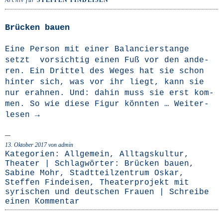
Archiv für
STEFFEN FINDEISEN
Brücken bauen
Eine Per­son mit einer Balan­cier­stan­ge
setzt vor­sich­tig einen Fuß vor den ande­
ren. Ein Drit­tel des Weges hat sie schon
hin­ter sich, was vor ihr liegt, kann sie
nur erah­nen. Und: dahin muss sie erst kom­
men. So wie die­se Figur könn­ten …
Wei­ter­
le­sen
→
13. Oktober 2017
von admin
Kategorien:
Allgemein
,
Alltagskultur
,
Theater
| Schlagwörter:
Brücken bauen
,
Sabine Mohr
,
Stadtteilzentrum Oskar
,
Steffen Findeisen
,
Theaterprojekt mit
syrischen und deutschen Frauen
|
Schreibe
einen Kommentar