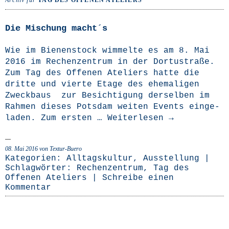
Archiv für
TAG DES OFFENEN ATELIERS
Die Mischung macht´s
Wie im Bie­nen­stock wim­mel­te es am 8. Mai
2016 im Rechen­zen­trum in der Dor­tu­stra­ße.
Zum Tag des Offe­nen Ate­liers hat­te die
drit­te und vier­te Eta­ge des ehe­ma­li­gen
Zweck­baus zur Besich­ti­gung der­sel­ben im
Rah­men die­ses Pots­dam wei­ten Events ein­ge­
la­den. Zum ers­ten …
Wei­ter­le­sen
→
08. Mai 2016
von Textur-Buero
Kategorien:
Alltagskultur
,
Ausstellung
|
Schlagwörter:
Rechenzentrum
,
Tag des
Offenen Ateliers
|
Schreibe einen
Kommentar