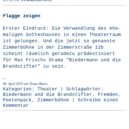
Archiv für
ZIMMERBÜHNE
Flagge zeigen
Ers­ter Ein­druck: Die Ver­wand­lung des ehe­
ma­li­gen Got­tes­hau­ses in einen Thea­ter­raum
ist gelun­gen. Und die jetzt so genann­te
Zim­mer­büh­ne in der Zim­mer­stra­ße 12b
scheint räum­lich gera­de­zu prä­de­sti­niert
für Max Frischs Dra­ma "Bie­der­mann und die
Brand­stif­ter" zu sein.
06. April 2019
von Textur-Buero
Kategorien:
Theater
| Schlagwörter:
Biedermann und die Brandstifter
,
Fremden
,
Poetenpack
,
Zimmerbühne
|
Schreibe einen
Kommentar