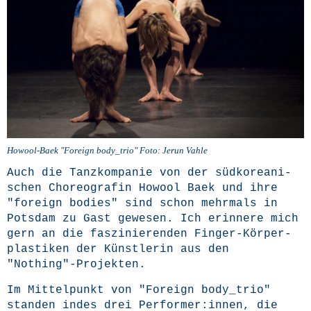
Howool-Baek "For­eign body_trio" Foto: Jerun Vahle
Auch die Tanz­kom­pa­nie von der süd­ko­rea­ni­
schen Cho­reo­gra­fin Howool Baek und ihre
"for­eign bodies" sind schon mehr­mals in
Pots­dam zu Gast gewe­sen. Ich erin­ne­re mich
gern an die fas­zi­nie­ren­den Fin­ger-Kör­per­
plas­ti­ken der Künst­le­rin aus den
"Nothing"-Projekten.
Im Mit­tel­punkt von "For­eign body_trio"
stan­den indes drei Performer:innen, die