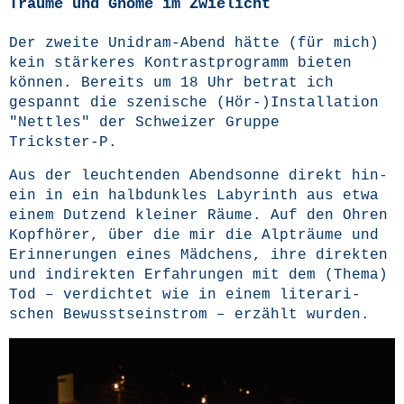
Träume und Gnome im Zwielicht
Der zwei­te Uni­dram-Abend hät­te (für mich)
kein stär­ke­res Kon­trast­pro­gramm bie­ten
kön­nen. Bereits um 18 Uhr betrat ich
gespannt die sze­ni­sche (Hör-)Installation
"Nett­les" der Schwei­zer Grup­pe
Trickster‑P.
Aus der leuch­ten­den Abend­son­ne direkt hin­
ein in ein halb­dunk­les Laby­rinth aus etwa
einem Dut­zend klei­ner Räu­me. Auf den Ohren
Kopf­hö­rer, über die mir die Alp­träu­me und
Erin­ne­run­gen eines Mäd­chens, ihre direk­ten
und indi­rek­ten Erfah­run­gen mit dem (The­ma)
Tod – ver­dich­tet wie in einem lite­ra­ri­
schen Bewusst­seinstrom – erzählt wurden.