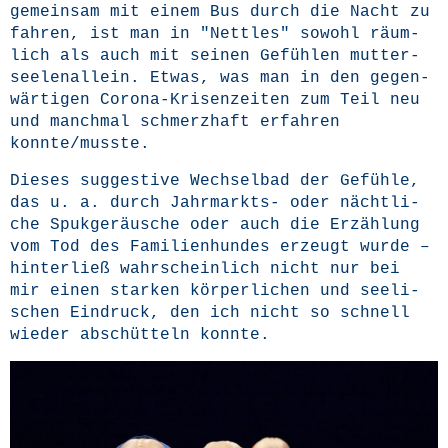
gemein­sam mit einem Bus durch die Nacht zu
fah­ren, ist man in "Nett­les" sowohl räum­
lich als auch mit sei­nen Gefüh­len mut­ter­
see­len­al­lein. Etwas, was man in den gegen­
wär­ti­gen Coro­na-Kri­sen­zei­ten zum Teil neu
und manch­mal schmerz­haft erfah­ren
konnte/musste.
Die­ses sug­ges­ti­ve Wech­sel­bad der Gefüh­le,
das u. a. durch Jahr­markts- oder nächt­li­
che Spuk­ge­räu­sche oder auch die Erzäh­lung
vom Tod des Fami­li­en­hun­des erzeugt wur­de –
hin­ter­ließ wahr­schein­lich nicht nur bei
mir einen star­ken kör­per­li­chen und see­li­
schen Ein­druck, den ich nicht so schnell
wie­der abschüt­teln konnte.