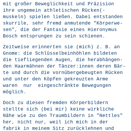
mit gro­ßer Beweg­lich­keit und Prä­zi­si­on
ihre unge­mein ath­le­ti­schen Rücken(-
muskeln) spie­len lie­ßen. Dabei ent­stan­den
skur­ri­le, sehr fremd anmu­ten­de "Kör­per­we­
sen", die der Fan­ta­sie eines Hie­ro­ny­mus
Bosch ent­sprun­gen zu sein schienen.
Zeit­wei­se erin­ner­ten sie (mich) z. B. an
Gno­me: die Schlüs­sel­bein­höh­len bil­de­ten
die tief­lie­gen­den Augen, die her­ab­hän­gen­
den Haar­mäh­nen der Tänzer:innen deren Bär­
te und durch die vorn­über­ge­beug­ten Rücken
und unter den Köp­fen gekreuz­ten Arme
waren nur ein­ge­schränk­te Bewe­gun­gen
möglich.
Doch zu die­sen frem­den Kör­per­bil­dern
stell­te sich (bei mir) kei­ne wirk­li­che
Nähe wie zu den Traum­bil­dern in "Nett­les"
her, nicht nur, weil ich mich in der
fabrik in mei­nem Sitz zurück­leh­nen und