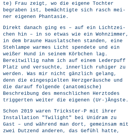
te) Frau zeigt, wo die eige­ne Toch­ter
begra­ben ist, bemäch­tig­te sich rasch mei­
ner eige­nen Phantasie.
Direkt danach ging es – auf ein Licht­zei­
chen hin – in so etwas wie ein Wohn­zim­mer,
in dem brau­ne Haus­lat­schen stan­den, eine
Steh­lam­pe war­mes Licht spen­de­te und ein
wei­ßer Hund in sei­nem Körb­chen lag.
Bereit­wil­lig nahm ich auf einem Leder­puff
Platz und ver­such­te, inner­lich ruhi­ger zu
wer­den. Was mir nicht gänz­lich gelang,
denn die ein­ge­spiel­ten Herz­ge­räu­sche und
die dar­auf fol­gen­de (ana­to­mi­sche)
Beschrei­bung des mensch­li­chen Herz­to­des
trig­ger­ten wei­ter die eige­nen (Ur-)Ängste.
Schon 2019 waren Trickster‑P mit ihrer
Instal­la­ti­on "Twi­light" bei Uni­dram zu
Gast – und wäh­rend man dort, gemein­sam mit
zwei Dut­zend ande­ren, das Gefühl hat­te,