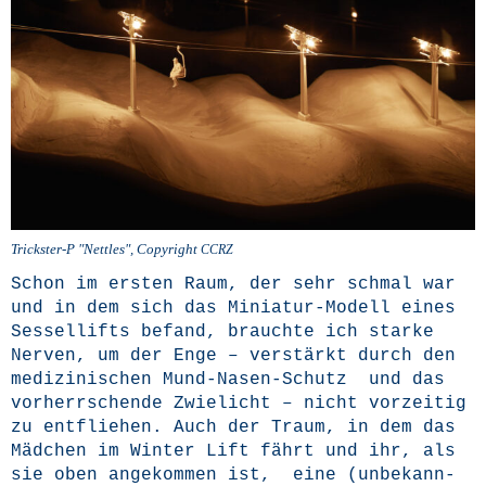
Trickster‑P "Nett­les", Copy­right
CCRZ
Schon im ers­ten Raum, der sehr schmal war
und in dem sich das Minia­tur-Modell eines
Ses­sel­lifts befand, brauch­te ich star­ke
Ner­ven, um der Enge – ver­stärkt durch den
medi­zi­ni­schen Mund-Nasen-Schutz und das
vor­herr­schen­de Zwie­licht – nicht vor­zei­tig
zu ent­flie­hen. Auch der Traum, in dem das
Mäd­chen im Win­ter Lift fährt und ihr, als
sie oben ange­kom­men ist, eine (unbe­kann­