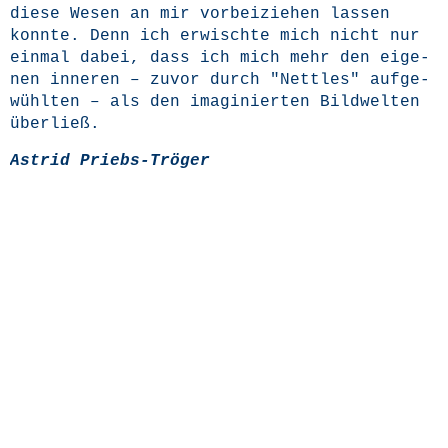
die­se Wesen an mir vor­bei­zie­hen las­sen
konn­te. Denn ich erwisch­te mich nicht nur
ein­mal dabei, dass ich mich mehr den eige­
nen inne­ren – zuvor durch "Nett­les" auf­ge­
wühl­ten – als den ima­gi­nier­ten Bild­wel­ten
überließ.
Astrid Priebs-Trö­ger