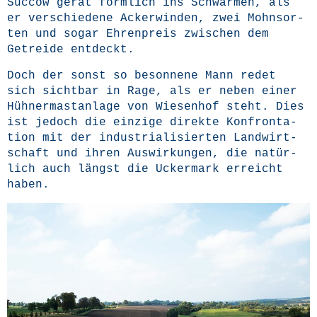
Suc­cow gerät förm­lich ins Schwär­men, als
er ver­schie­de­ne Acker­win­den, zwei Mohn­sor­
ten und sogar Ehren­preis zwi­schen dem
Getrei­de entdeckt.
Doch der sonst so beson­ne­ne Mann redet
sich sicht­bar in Rage, als er neben einer
Hüh­ner­mast­an­la­ge von Wie­sen­hof steht. Dies
ist jedoch die ein­zi­ge direk­te Kon­fron­ta­
ti­on mit der indus­tria­li­sier­ten Land­wirt­
schaft und ihren Aus­wir­kun­gen, die natür­
lich auch längst die Ucker­mark erreicht
haben.