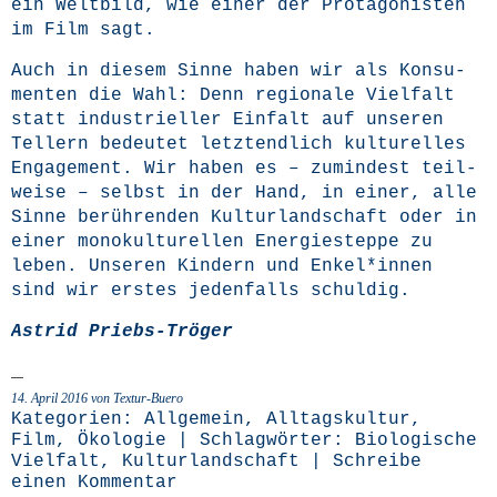
ein Welt­bild, wie einer der Prot­ago­nis­ten
im Film sagt.
Auch in die­sem Sin­ne haben wir als Kon­su­
men­ten die Wahl: Denn regio­na­le Viel­falt
statt indus­tri­el­ler Ein­falt auf unse­ren
Tel­lern bedeu­tet letzt­end­lich kul­tu­rel­les
Enga­ge­ment. Wir haben es – zumin­dest teil­
wei­se – selbst in der Hand, in einer, alle
Sin­ne berüh­ren­den Kul­tur­land­schaft oder in
einer mono­kul­tu­rel­len Ener­gie­step­pe zu
leben. Unse­ren Kin­dern und Enkel*innen
sind wir ers­tes jeden­falls schuldig.
Astrid Priebs-Trö­ger
14. April 2016 von Textur-Buero
Kategorien:
Allgemein
,
Alltagskultur
,
Film
,
Ökologie
| Schlagwörter:
Biologische
Vielfalt
,
Kulturlandschaft
|
Schreibe
einen Kommentar