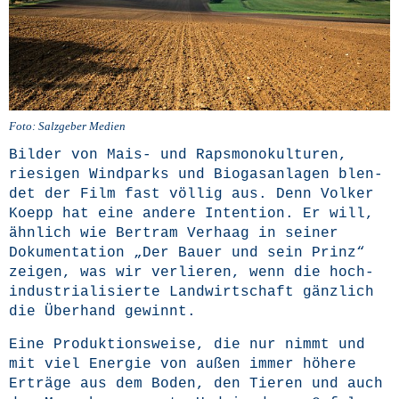
Foto: Salz­ge­ber Medien
Bil­der von Mais- und Raps­mo­no­kul­tu­ren,
rie­si­gen Wind­parks und Bio­gas­an­la­gen blen­
det der Film fast völ­lig aus. Denn Vol­ker
Koepp hat eine ande­re Inten­ti­on. Er will,
ähn­lich wie Bert­ram Ver­haag in sei­ner
Doku­men­ta­ti­on
„Der Bau­er und sein Prinz“
zei­gen, was wir ver­lie­ren, wenn die hoch­
in­dus­tria­li­sier­te Land­wirt­schaft gänz­lich
die Über­hand gewinnt.
Eine Pro­duk­ti­ons­wei­se, die nur nimmt und
mit viel Ener­gie von außen immer höhe­re
Erträ­ge aus dem Boden, den Tie­ren und auch