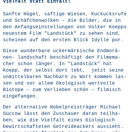
Vielfalt statt Einfalt!
Sanf­te Hügel, saf­ti­ge Wie­sen, Kuckucks­ru­fe
und Schäf­chen­wol­ken – die Bil­der, die in
den Anfangs­ein­stel­lun­gen von Vol­ker Koepps
neu­es­tem Film "Land­stück" zu sehen sind,
schei­nen auf den ers­ten Blick Idyl­le pur.
Die­se wun­der­ba­re ucker­mär­ki­sche End­mo­rä­
nen- land­schaft beschäf­tigt den Fil­me­ma­
cher schon län­ger. In
"Land­stück"
hat
Koepp, der selbst dort lebt, jetzt sei­ne
unmit­tel­ba­ren Nach­barn zu Wort kom­men las­
sen und vor allem öko­lo­gisch wert­vol­le
Bio­to­pe – zum Ver­lie­ben schön – fil­misch
eingefangen.
Der alter­na­ti­ve Nobel­preis­trä­ger
Micha­el
Suc­cow
lässt den Zuschau­er dar­an teil­ha­
ben, wie die Viel­falt eines bio­lo­gisch
bewirt­schaf­te­ten Getrei­de­ackers aus­sieht.