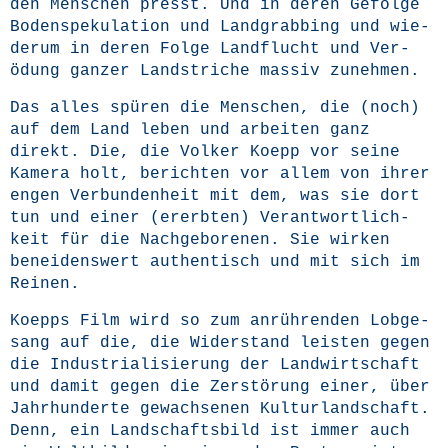
den Men­schen presst. Und in deren Gefol­ge
Boden­spe­ku­la­ti­on und Land­g­rab­bing und wie­
der­um in deren Fol­ge Land­flucht und Ver­
ödung gan­zer Land­stri­che mas­siv zunehmen.
Das alles spü­ren die Men­schen, die (noch)
auf dem Land leben und arbei­ten ganz
direkt. Die, die Vol­ker Koepp vor sei­ne
Kame­ra holt, berich­ten vor allem von ihrer
engen Ver­bun­den­heit mit dem, was sie dort
tun und einer (ererb­ten) Ver­ant­wort­lich­
keit für die Nach­ge­bo­re­nen. Sie wir­ken
benei­dens­wert authen­tisch und mit sich im
Reinen.
Koepps Film wird so zum anrüh­ren­den Lob­ge­
sang auf die, die Wider­stand leis­ten gegen
die Indus­tria­li­sie­rung der Land­wirt­schaft
und damit gegen die Zer­stö­rung einer, über
Jahr­hun­der­te gewach­se­nen Kul­tur­land­schaft.
Denn, ein Land­schafts­bild ist immer auch