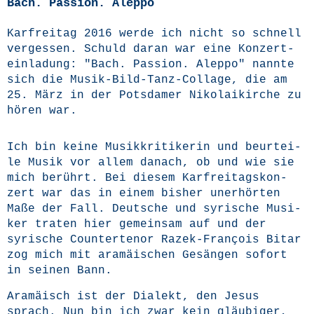
Bach. Passion. Aleppo
Kar­frei­tag 2016 wer­de ich nicht so schnell
ver­ges­sen. Schuld dar­an war eine Kon­zert­
ein­la­dung: "Bach. Pas­si­on. Alep­po" nann­te
sich die Musik-Bild-Tanz-Col­la­ge, die am
25. März in der Pots­da­mer Niko­lai­kir­che zu
hören war.
Ich bin kei­ne Musik­kri­ti­ke­rin und beur­tei­
le Musik vor allem danach, ob und wie sie
mich berührt. Bei die­sem Kar­frei­tags­kon­
zert war das in einem bis­her uner­hör­ten
Maße der Fall. Deut­sche und syri­sche Musi­
ker tra­ten hier gemein­sam auf und der
syri­sche Coun­ter­te­nor Razek-Fran­çois Bit­ar
zog mich mit ara­mäi­schen Gesän­gen sofort
in sei­nen Bann.
Ara­mä­isch ist der Dia­lekt, den Jesus
sprach. Nun bin ich zwar kein gläu­bi­ger,