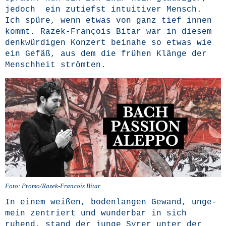
jedoch ein zutiefst intui­ti­ver Mensch.
Ich spü­re, wenn etwas von ganz tief innen
kommt. Razek-Fran­çois Bit­ar war in die­sem
denk­wür­di­gen Kon­zert bei­na­he so etwas wie
ein Gefäß, aus dem die frü­hen Klän­ge der
Mensch­heit strömten.
Foto: Pro­mo/Ra­zek-Fran­cois Bitar
In einem wei­ßen, boden­lan­gen Gewand, unge­
mein zen­triert und wun­der­bar in sich
ruhend, stand der jun­ge Syrer unter der