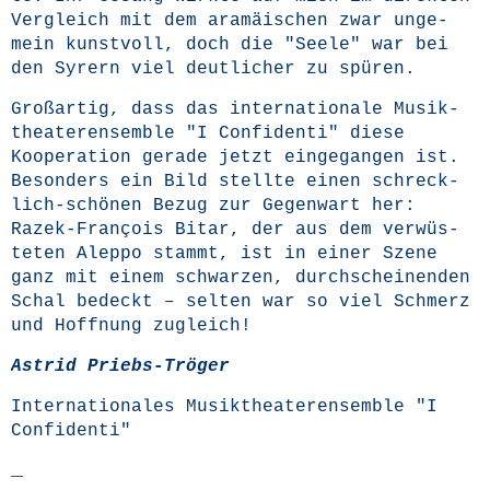
Ver­gleich mit dem ara­mäi­schen zwar unge­
mein kunst­voll, doch die "See­le" war bei
den Syrern viel deut­li­cher zu spüren.
Groß­ar­tig, dass das inter­na­tio­na­le Musik­
thea­ter­en­sem­ble "I Con­fi­den­ti" die­se
Koope­ra­ti­on gera­de jetzt ein­ge­gan­gen ist.
Beson­ders ein Bild stell­te einen schreck­
lich-schö­nen Bezug zur Gegen­wart her:
Razek-Fran­çois Bit­ar, der aus dem ver­wüs­
te­ten Alep­po stammt, ist in einer Sze­ne
ganz mit einem schwar­zen, durch­schei­nen­den
Schal bedeckt – sel­ten war so viel Schmerz
und Hoff­nung zugleich!
Astrid Priebs-Trö­ger
Inter­na­tio­na­les Musik­thea­ter­en­sem­ble
"I
Con­fi­den­ti"