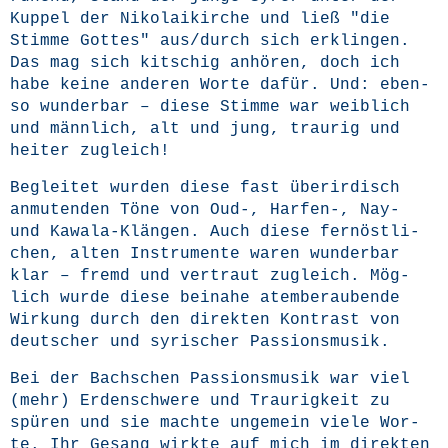
Kup­pel der Niko­lai­kir­che und ließ "die
Stim­me Got­tes" aus/durch sich erklin­gen.
Das mag sich kit­schig anhö­ren, doch ich
habe kei­ne ande­ren Wor­te dafür. Und: eben­
so wun­der­bar – die­se Stim­me war weib­lich
und männ­lich, alt und jung, trau­rig und
hei­ter zugleich!
Beglei­tet wur­den die­se fast über­ir­disch
anmu­ten­den Töne von Oud‑, Harfen‑, Nay-
und Kawa­la-Klän­gen. Auch die­se fern­öst­li­
chen, alten Instru­men­te waren wun­der­bar
klar – fremd und ver­traut zugleich. Mög­
lich wur­de die­se bei­na­he atem­be­rau­ben­de
Wir­kung durch den direk­ten Kon­trast von
deut­scher und syri­scher Passionsmusik.
Bei der Bach­schen Pas­si­ons­mu­sik war viel
(mehr) Erden­schwe­re und Trau­rig­keit zu
spü­ren und sie mach­te unge­mein vie­le Wor­
te. Ihr Gesang wirk­te auf mich im direk­ten