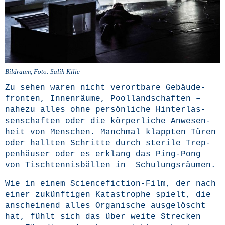
Bild­raum, Foto: Salih Kilic
Zu sehen waren nicht ver­ort­ba­re Gebäu­de­
fron­ten, Innen­räu­me, Pool­land­schaf­ten –
nahe­zu alles ohne per­sön­li­che Hin­ter­las­
sen­schaf­ten oder die kör­per­li­che Anwe­sen­
heit von Men­schen. Manch­mal klapp­ten Türen
oder hall­ten Schrit­te durch ste­ri­le Trep­
pen­häu­ser oder es erklang das Ping-Pong
von Tisch­ten­nis­bäl­len in Schulungsräumen.
Wie in einem Sci­ence­fic­tion-Film, der nach
einer zukünf­ti­gen Kata­stro­phe spielt, die
anschei­nend alles Orga­ni­sche aus­ge­löscht
hat, fühlt sich das über wei­te Stre­cken