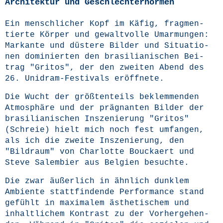
Architektur und Geschlechternormen
Ein mensch­li­cher Kopf im Käfig, frag­men­
tier­te Kör­per und gewalt­vol­le Umar­mun­gen:
Mar­kan­te und düs­te­re Bil­der und Situa­tio­
nen domi­nier­ten den bra­si­lia­ni­schen Bei­
trag "Gri­tos", der den zwei­ten Abend des
26. Uni­dram-Fes­ti­vals eröffnete.
Die Wucht der größ­ten­teils beklem­men­den
Atmo­sphä­re und der prä­gnan­ten Bil­der der
bra­si­lia­ni­schen Insze­nie­rung "Gri­tos"
(Schreie) hielt mich noch fest umfan­gen,
als ich die zwei­te Insze­nie­rung, den
"Bild­raum" von Char­lot­te Bouck­aert und
Ste­ve Salem­bier aus Bel­gi­en besuchte.
Die zwar äußer­lich in ähn­lich dunk­lem
Ambi­en­te statt­fin­den­de Per­for­mance stand
gefühlt in maxi­ma­lem ästhe­ti­schem und
inhalt­li­chem Kon­trast zu der Vor­her­ge­hen­