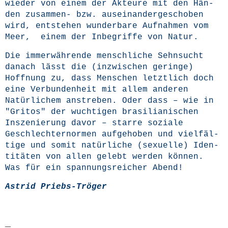
wie­der von einem der Akteu­re mit den Hän­
den zusam­men- bzw. aus­ein­an­der­ge­scho­ben
wird, ent­ste­hen wun­der­ba­re Auf­nah­men vom
Meer, einem der Inbe­grif­fe von Natur.
Die immer­wäh­ren­de mensch­li­che Sehn­sucht
danach lässt die (inzwi­schen gerin­ge)
Hoff­nung zu, dass Men­schen letzt­lich doch
eine Ver­bun­den­heit mit allem ande­ren
Natür­li­chem anstre­ben. Oder dass – wie in
"Gri­tos" der wuch­ti­gen bra­si­lia­ni­schen
Insze­nie­rung davor – star­re sozia­le
Geschlech­ter­nor­men auf­ge­ho­ben und viel­fäl­
ti­ge und somit natür­li­che (sexu­el­le) Iden­
ti­tä­ten von allen gelebt wer­den kön­nen.
Was für ein span­nungs­rei­cher Abend!
Astrid Priebs-Trö­ger