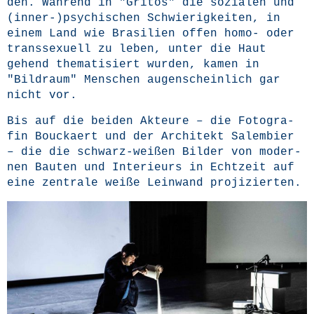
den. Wäh­rend in "Gri­tos" die sozia­len und
(inner-)psychischen Schwie­rig­kei­ten, in
einem Land wie Bra­si­li­en offen homo- oder
trans­se­xu­ell zu leben, unter die Haut
gehend the­ma­ti­siert wur­den, kamen in
"Bild­raum" Men­schen augen­schein­lich gar
nicht vor.
Bis auf die bei­den Akteu­re – die Foto­gra­
fin Bouck­aert und der Archi­tekt Salem­bier
– die die schwarz-wei­ßen Bil­der von moder­
nen Bau­ten und Inte­ri­eurs in Echt­zeit auf
eine zen­tra­le wei­ße Lein­wand projizierten.