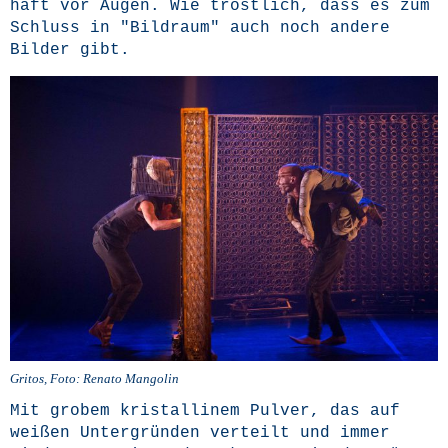
haft vor Augen. Wie tröst­lich, dass es zum
Schluss in "Bild­raum" auch noch ande­re
Bil­der gibt.
Gri­tos, Foto: Rena­to Mangolin
Mit gro­bem kris­tal­li­nem Pul­ver, das auf
wei­ßen Unter­grün­den ver­teilt und immer