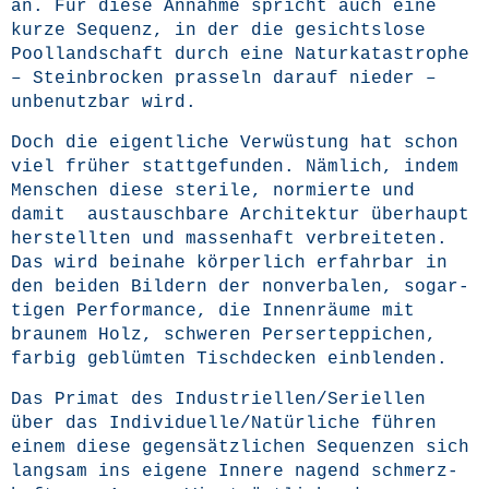
an. Für die­se Annah­me spricht auch eine
kur­ze Sequenz, in der die gesichts­lo­se
Pool­land­schaft durch eine Natur­ka­ta­stro­phe
– Stein­bro­cken pras­seln dar­auf nie­der –
unbe­nutz­bar wird.
Doch die eigent­li­che Ver­wüs­tung hat schon
viel frü­her statt­ge­fun­den. Näm­lich, indem
Men­schen die­se ste­ri­le, nor­mier­te und
damit aus­tausch­ba­re Archi­tek­tur über­haupt
her­stell­ten und mas­sen­haft ver­brei­te­ten.
Das wird bei­na­he kör­per­lich erfahr­bar in
den bei­den Bil­dern der non­ver­ba­len, sog­ar­
ti­gen Per­for­mance, die Innen­räu­me mit
brau­nem Holz, schwe­ren Per­ser­tep­pi­chen,
far­big geblüm­ten Tisch­de­cken einblenden.
Das Pri­mat des Industriellen/Seriellen
über das Individuelle/Natürliche füh­ren
einem die­se gegen­sätz­li­chen Sequen­zen sich
lang­sam ins eige­ne Inne­re nagend schmerz­