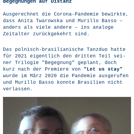
Begegnungen auf Distanz
Aus­ge­rech­net die Coro­na-Pan­de­mie bewirk­te,
dass Ani­ta Twa­rows­ka und Mur­il­lo Bas­so –
anders als vie­le ande­re – ins ana­lo­ge
Zeit­al­ter zurück­ge­kehrt sind.
Das pol­nisch-bra­si­lia­ni­sche Tanz­duo hat­te
für 2021 eigent­lich den drit­ten Teil sei­
ner Tri­lo­gie "Begeg­nung" geplant, doch
kurz nach der Pre­mie­re von
"Let us stay"
wur­de im März 2020 die Pan­de­mie aus­ge­ru­fen
und Mur­il­lo Bas­so konn­te Bra­si­li­en nicht
verlassen.