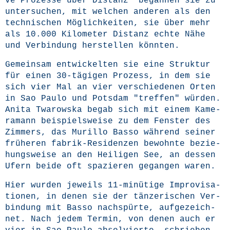
ve Pro­zes­se über Distanz" began­nen sie zu
unter­su­chen, mit wel­chen ande­ren als den
tech­ni­schen Mög­lich­kei­ten, sie über mehr
als 10.000 Kilo­me­ter Distanz ech­te Nähe
und Ver­bin­dung her­stel­len könnten.
Gemein­sam ent­wi­ckel­ten sie eine Struk­tur
für einen 30-tägi­gen Pro­zess, in dem sie
sich vier Mal an vier ver­schie­de­nen Orten
in Sao Pau­lo und Pots­dam "tref­fen" wür­den.
Ani­ta Twa­rows­ka begab sich mit einem Kame­
ra­mann bei­spiels­wei­se zu dem Fens­ter des
Zim­mers, das Mur­il­lo Bas­so wäh­rend sei­ner
frü­he­ren fabrik-Resi­den­zen bewohn­te bezie­
hungs­wei­se an den Hei­li­gen See, an des­sen
Ufern bei­de oft spa­zie­ren gegan­gen waren.
Hier wur­den jeweils 11-minü­ti­ge Impro­vi­sa­
tio­nen, in denen sie der tän­ze­ri­schen Ver­
bin­dung mit Bas­so nach­spür­te, auf­ge­zeich­
net. Nach jedem Ter­min, von denen auch er