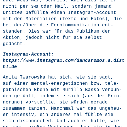
unter­wegs war, schrieb. Auch dies tat er
nicht per
oder Mail, son­dern jemand
SMS
Drit­tes befüll­te einen Insta­gram-Account
mit den Mate­ria­li­en (Tex­te und Fotos), die
bei der/über die Fern­kom­mu­ni­ka­ti­on ent­
stan­den. Dies war für das Publi­kum der
Akti­on, jedoch nicht für sie selbst
gedacht.
Insta­gram-Account:
https://www.instag
ram.com/dancaremos.a.dist
hl=de
Ani­ta Twa­rows­ka hat sich, wie sie sagt,
auf einer men­tal-ener­ge­ti­schen bzw. tele­
pa­thi­schen Ebe­ne mit Mur­il­lo Bas­so ver­bun­
den gefühlt, indem sie sich (aus der Erin­
ne­rung) vor­stell­te, sie wür­den gera­de
zusam­men tan­zen. Manch­mal war das unge­heu­
er inten­siv, ein ande­res Mal fühl­te sie
sich dis­con­nec­ted. Und auch er hat­te, wie