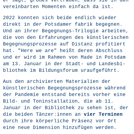
er sagt, gro­ßes Ver­trau­en, dass sie in den
ver­ein­bar­ten Momen­ten ein­fach da ist.
2022 konn­ten sich bei­de end­lich wie­der
direkt in der Pots­da­mer fabrik begeg­nen.
Und an ihrer Begeg­nungs-Tri­lo­gie arbei­ten,
die von den Erfah­run­gen des künst­le­ri­schen
Begeg­nungs­pro­zes­se auf Distanz pro­fi­tiert
hat. "Here we are" heißt deren Abschluss
und er wird im Rah­men von Made in Pots­dam
am 13. Janu­ar in der Stadt- und Lan­des­bi­
blio­thek im Bil­dungs­fo­rum uraufgeführt.
Aus den archi­vier­ten Mate­ria­li­en der
künst­le­ri­schen Begeg­nungs­pro­zes­se wäh­rend
der Pan­de­mie ent­stand bereits vor­her eine
Bild- und Ton­in­stal­la­ti­on, die ab 11.
Janu­ar in der Biblio­thek zu sehen ist, der
die bei­den Tänzer:innen an
vier Ter­mi­nen
durch ihre kör­per­li­che Prä­senz vor Ort
eine neue Dimen­si­on hin­zu­fü­gen werden.