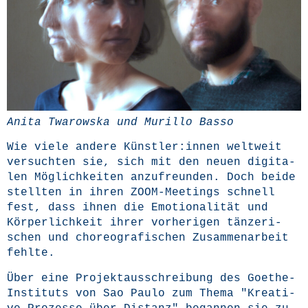
Ani­ta Twa­rows­ka und Mur­il­lo Basso
Wie vie­le ande­re Künstler:innen welt­weit
ver­such­ten sie, sich mit den neu­en digi­ta­
len Mög­lich­kei­ten anzu­freun­den. Doch bei­de
stell­ten in ihren ZOOM-Mee­tings schnell
fest, dass ihnen die Emo­tio­na­li­tät und
Kör­per­lich­keit ihrer vor­he­ri­gen tän­ze­ri­
schen und cho­reo­gra­fi­schen Zusam­men­ar­beit
fehlte.
Über eine Pro­jekt­aus­schrei­bung des Goe­the-
Insti­tuts von Sao Pau­lo zum The­ma "Krea­ti­