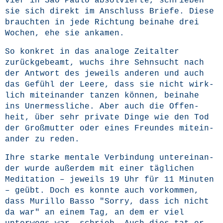
vier in Sao Pau­lo absol­vier­te, schrie­ben
sie sich direkt im Anschluss Brie­fe. Die­se
brauch­ten in jede Rich­tung bei­na­he drei
Wochen, ehe sie ankamen.
So kon­kret in das ana­lo­ge Zeit­al­ter
zurück­ge­be­amt, wuchs ihre Sehn­sucht nach
der Ant­wort des jeweils ande­ren und auch
das Gefühl der Lee­re, dass sie nicht wirk­
lich mit­ein­an­der tan­zen kön­nen, bei­na­he
ins Uner­mess­li­che. Aber auch die Offen­
heit, über sehr pri­va­te Din­ge wie den Tod
der Groß­mutter oder eines Freun­des mit­ein­
an­der zu reden.
Ihre star­ke men­ta­le Ver­bin­dung unter­ein­an­
der wur­de außer­dem mit einer täg­li­chen
Medi­ta­ti­on – jeweils 19 Uhr für 11 Minu­ten
– geübt. Doch es konn­te auch vor­kom­men,
dass Mur­il­lo Bas­so "Sor­ry, dass ich nicht
da war" an einem Tag, an dem er viel