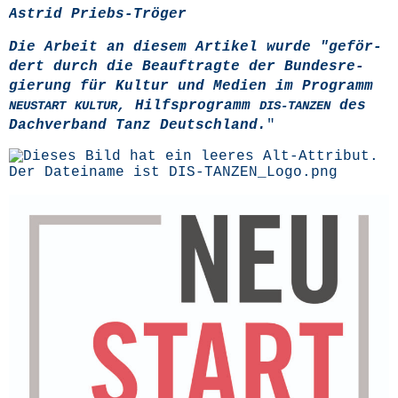
Astrid Priebs-Trö­ger
Die Arbeit an die­sem Arti­kel wur­de "geför­
dert durch die Beauf­trag­te der Bun­des­re­
gie­rung für Kul­tur und Medi­en im Pro­gramm
, Hilfs­pro­gramm
des
NEUSTART
KULTUR
DIS-TANZEN
Dach­ver­band Tanz Deutsch­land.
"