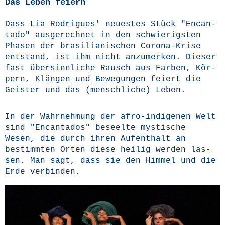
Das Leben feiern
Dass Lia Rodri­gues' neu­es­tes Stück "Encan­
ta­do" aus­ge­rech­net in den schwie­rigs­ten
Pha­sen der bra­si­lia­ni­schen Coro­na-Kri­se
ent­stand, ist ihm nicht anzu­mer­ken. Die­ser
fast über­sinn­li­che Rausch aus Far­ben, Kör­
pern, Klän­gen und Bewe­gun­gen fei­ert die
Geis­ter und das (mensch­li­che) Leben.
In der Wahr­neh­mung der afro-indi­ge­nen Welt
sind "Encan­ta­dos" beseel­te mys­ti­sche
Wesen, die durch ihren Auf­ent­halt an
bestimm­ten Orten die­se hei­lig wer­den las­
sen. Man sagt, dass sie den Him­mel und die
Erde verbinden.