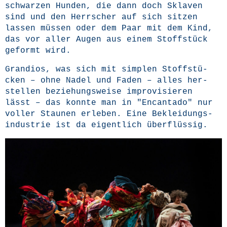
schwar­zen Hun­den, die dann doch Skla­ven
sind und den Herr­scher auf sich sit­zen
las­sen müs­sen oder dem Paar mit dem Kind,
das vor aller Augen aus einem Stoff­stück
geformt wird.
Gran­di­os, was sich mit simp­len Stoff­stü­
cken – ohne Nadel und Faden – alles her­
stel­len bezie­hungs­wei­se impro­vi­sie­ren
lässt – das konn­te man in "Encan­ta­do" nur
vol­ler Stau­nen erle­ben. Eine Beklei­dungs­
in­dus­trie ist da eigent­lich überflüssig.