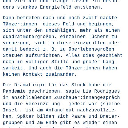
und viel Rot und Oran­ge las­sen ein beson­
ders star­kes Ener­gie­feld entstehen.
Dann betre­ten nach und nach zwölf nack­te
Tänzer:innen die­ses Feld und begin­nen,
sich unter den unzäh­li­gen, mehr als einen
qua­drat­me­ter­gro­ßen, ein­zel­nen Tüchern zu
ver­ber­gen, sich in die­se ein­zu­rol­len oder
damit bedeckt z. B. zu über­le­bens­gro­ßen
Sta­tu­en auf­zu­rich­ten. Alles dies geschieht
noch in völ­li­ger Stil­le und gro­ßer Lang­
sam­keit. Und auch die Tänzer:innen haben
kei­nen Kon­takt zueinander.
Die Dra­ma­tur­gie für das Stück habe die
Pan­de­mie geschrie­ben, sag­te Lia Rodri­gues
im anschlie­ßen­den Zuschauer:innengespräch
und die Ver­ein­ze­lung – jede:r war (s)eine
Insel – ist am Anfang gut nach­zu­voll­zie­
hen. Spä­ter bil­den sich Paa­re und Drei­er­
grup­pen und am Ende gibt es wie­der einen