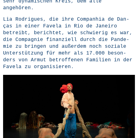
sehr dyna­mi­schen Kreis, dem alle
angehören.
Lia Rodri­gues, die ihre Com­p­an­hia de Dan­
ças in einer Fave­la in Rio de Janei­ro
betreibt, berich­tet, wie schwie­rig es war,
die Com­pa­gnie finan­zi­ell durch die Pan­de­
mie zu brin­gen und außer­dem noch sozia­le
Unter­stüt­zung für mehr als 17.000 beson­
ders von Armut betrof­fe­nen Fami­li­en in der
Fave­la zu organisieren.