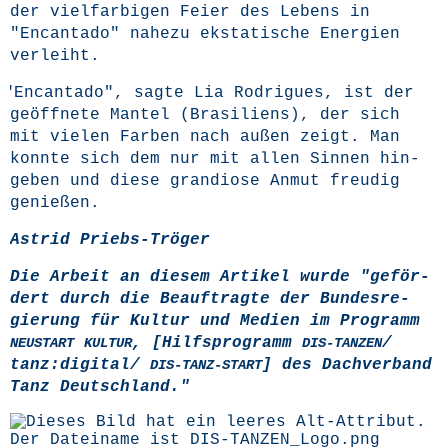
der viel­far­bi­gen Fei­er des Lebens in
"Encan­ta­do" nahe­zu eksta­ti­sche Ener­gien
verleiht.
"
Encan­ta­do", sag­te Lia Rodri­gues, ist der
geöff­ne­te Man­tel (Bra­si­li­ens), der sich
mit vie­len Far­ben nach außen zeigt. Man
konn­te sich dem nur mit allen Sin­nen hin­
ge­ben und die­se gran­dio­se Anmut freu­dig
genießen.
Astrid Priebs-Trö­ger
Die Arbeit an die­sem Arti­kel wur­de "geför­
dert durch die Beauf­trag­te der Bun­des­re­
gie­rung für Kul­tur und Medi­en im Pro­gramm
, [Hilfs­pro­gramm
/
NEUSTART
KULTUR
DIS-TANZEN
tanz:digital/
] des Dach­ver­band
DIS-TANZ-START
Tanz Deutschland."