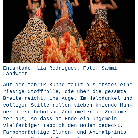
Encan­ta­do, Lia Rodri­gues, Foto: Sam­mi
Landweer
Auf der fabrik-Büh­ne fällt als ers­tes eine
rie­si­ge Stoff­rol­le, die über die gesam­te
Brei­te reicht, ins Auge. Im Halb­dun­kel und
völ­li­ger Stil­le rol­len sie­ben knien­de Män­
ner die­se behut­sam Zen­ti­me­ter um Zen­ti­me­
ter aus, so dass am Ende ein unge­mein
viel­far­bi­ger Tep­pich den Boden bedeckt.
Far­ben­präch­ti­ge Blu­men- und Ani­mal­prints