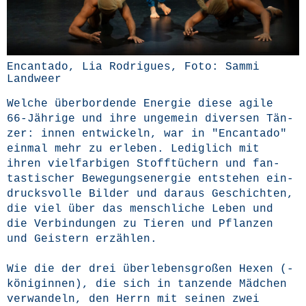
Encan­ta­do, Lia Rodri­gues, Foto: Sam­mi
Landweer
Wel­che über­bor­den­de Ener­gie die­se agi­le
66-Jäh­ri­ge und ihre unge­mein diver­sen Tän­
zer: innen ent­wi­ckeln, war in "Encan­ta­do"
ein­mal mehr zu erle­ben. Ledig­lich mit
ihren viel­far­bi­gen Stoff­tü­chern und fan­
tas­ti­scher Bewe­gungs­en­er­gie ent­ste­hen ein­
drucks­vol­le Bil­der und dar­aus Geschich­ten,
die viel über das mensch­li­che Leben und
die Ver­bin­dun­gen zu Tie­ren und Pflan­zen
und Geis­tern erzäh­len.
Wie die der drei über­le­bens­gro­ßen Hexen (-
köni­gin­nen), die sich in tan­zen­de Mäd­chen
ver­wan­deln, den Herrn mit sei­nen zwei