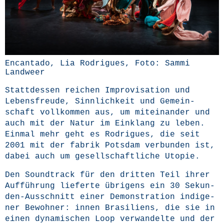
Encan­ta­do, Lia Rodri­gues, Foto: Sam­mi
Landweer
Statt­des­sen rei­chen Impro­vi­sa­ti­on und
Lebens­freu­de, Sinn­lich­keit und Gemein­
schaft voll­kom­men aus, um mit­ein­an­der und
auch mit der Natur im Ein­klang zu leben.
Ein­mal mehr geht es Rodri­gues, die seit
2001 mit der fabrik Pots­dam ver­bun­den ist,
dabei auch um gesell­schaft­li­che Utopie.
Den Sound­track für den drit­ten Teil ihrer
Auf­füh­rung lie­fer­te übri­gens ein 30 Sekun­
den-Aus­schnitt einer Demons­tra­ti­on indi­ge­
ner Bewoh­ner: innen Bra­si­li­ens, die sie in
einen dyna­mi­schen Loop ver­wan­del­te und der